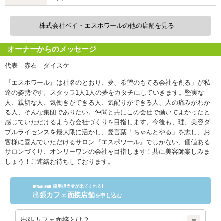
株式会社ベイ・エスポワールの他の店舗を見る
オーナーからのメッセージ
代表 赤石 ダイスケ
『エスポワール』は社名のとおり、夢、希望のもてる会社を創る」が私
達の姿勢です。スタッフ1人1人の夢をカタチにしていきます。堅実な
人、親切な人、気働きができる人、気配りができる人、人の痛みがわか
る人、そんな集団でありたい。仲間と共にこの会社で働いてよかったと
感じていただけるような会社づくりを目指します。今後も、理、美容ダ
ブルライセンスを最大限に活かし、愛言葉「ちゃんとやる」を志し、お
客様に喜んでいただけるサロン『エスポワール』でしかない、価値ある
サロンづくり、オンリーワンの会社を目指します！共に美容師楽しみま
しょう！ご連絡お待ちしております。
採用担当者が来てくれる!
新卒限定
出張カフェ面接店舗
を申し込む
出張カフェ面接とは？