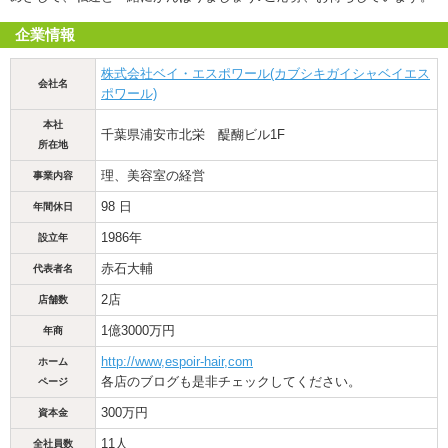
企業情報
株式会社ベイ・エスポワール(カブシキガイシャベイエス
会社名
ポワール)
本社
千葉県浦安市北栄 醍醐ビル1F
所在地
理、美容室の経営
事業内容
98 日
年間休日
1986年
設立年
赤石大輔
代表者名
2店
店舗数
1億3000万円
年商
http://www,espoir-hair,com
ホーム
各店のブログも是非チェックしてください。
ページ
300万円
資本金
11人
全社員数