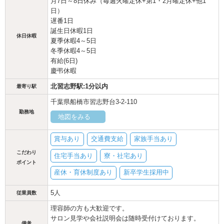
月7日～8日休み（毎週火曜定休+第1・2月曜定休+他1
日）
遅番1日
誕生日休暇1日
休日休暇
夏季休暇4～5日
冬季休暇4～5日
有給(6日)
慶弔休暇
北習志野駅:1分以内
最寄り駅
千葉県船橋市習志野台3-2-110
勤務地
地図をみる
賞与あり
交通費支給
家族手当あり
こだわり
住宅手当あり
寮・社宅あり
ポイント
産休・育休制度あり
新卒学生採用中
5人
従業員数
理容師の方も大歓迎です。
サロン見学や会社説明会は随時受付けております。
備考