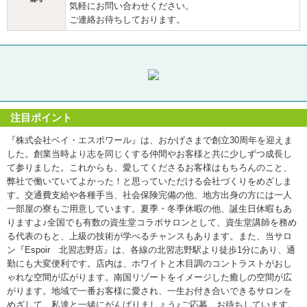
気軽にお問い合わせください。
ご連絡お待ちしております。
注目ポイント
『株式会社ベイ・エスポワール』は、おかげさまで創立30周年を迎えま
した。創業当時より志を同じくする仲間やお客様と共に少しずつ成長し
て参りました。これからも、愛してくださるお客様はもちろんのこと、
弊社で働いていてよかった！と思っていただける会社づくりをめざしま
す。交通費支給や各種手当、社会保険完備の他、地方出身の方には一人
一部屋の寮もご用意しています。夏季・冬季休暇の他、誕生日休暇もあ
りますよ♪全国でも有数の資生堂コラボサロンとして、資生堂講師を務め
る代表のもと、上級の技術が学べるチャンスもあります。また、当サロ
ン『Espoir 北習志野店』は、各線の北習志野駅より徒歩1分にあり、通
勤にも大変便利です。店内は、ホワイトと木目調のコントラストがおし
ゃれな空間が広がります。南国リゾートをイメージした癒しの空間が広
がります。地域で一番お客様に愛され、一生お付き合いできるサロンを
めざして、私達と一緒にがんばりましょう♪ご応募、お待ちしています。