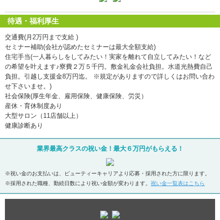
待遇・福利厚生
交通費(月2万円まで支給 )
セミナー補助(会社が認めたセミナーは最大全額支給)
住宅手当(一人暮らしをしてみたい！実家を離れて自立してみたい！など
の希望を叶えます♪寮費２万５千円。敷金礼金会社負担。水道光熱費自己
負担。引越し支援金8万円迄。 ※規定がありますので詳しくはお問い合わ
せ下さいませ。)
社会保険(厚生年金、雇用保険、健康保険、労災）
産休・育休制度あり
大型サロン（11店舗以上）
健康診断あり
業界最高クラスの祝い金！最大６万円がもらえる！
※祝い金のお支払いは、ビューティーキャリアより応募・採用された方に限ります。
※採用された職種、勤続日数により祝い金額が変わります。
祝い金一覧表はこちら