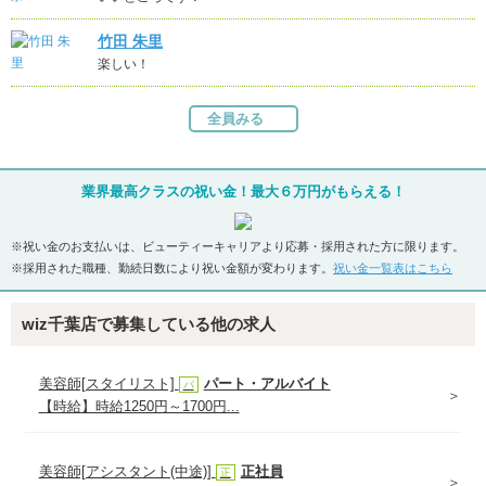
竹田 朱里
楽しい！
全員みる
業界最高クラスの祝い金！最大６万円がもらえる！
※祝い金のお支払いは、ビューティーキャリアより応募・採用された方に限ります。
※採用された職種、勤続日数により祝い金額が変わります。
祝い金一覧表はこちら
wiz千葉店で募集している他の求人
美容師[スタイリスト]
パート・アルバイト
パ
【時給】時給1250円～1700円...
美容師[アシスタント(中途)]
正社員
正