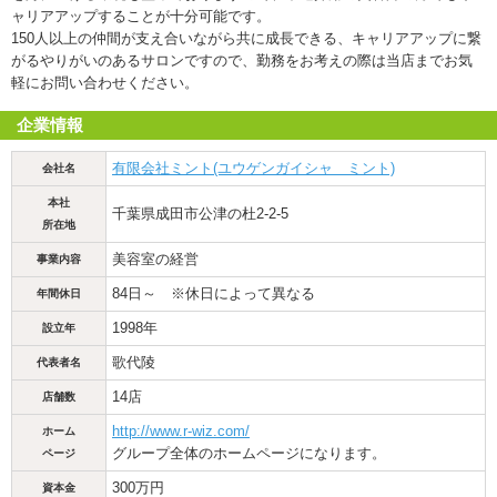
ャリアアップすることが十分可能です。
150人以上の仲間が支え合いながら共に成長できる、キャリアアップに繋
がるやりがいのあるサロンですので、勤務をお考えの際は当店までお気
軽にお問い合わせください。
企業情報
有限会社ミント(ユウゲンガイシャ ミント)
会社名
本社
千葉県成田市公津の杜2-2-5
所在地
美容室の経営
事業内容
84日～ ※休日によって異なる
年間休日
1998年
設立年
歌代陵
代表者名
14店
店舗数
http://www.r-wiz.com/
ホーム
グループ全体のホームページになります。
ページ
300万円
資本金