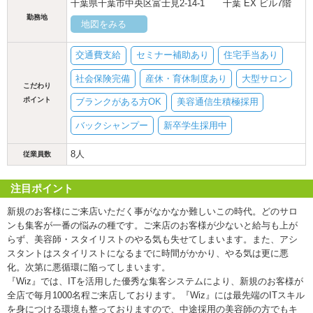
千葉県千葉市中央区富士見2-14-1 千葉 EX ビル7階
勤務地
地図をみる
交通費支給
セミナー補助あり
住宅手当あり
社会保険完備
産休・育休制度あり
大型サロン
こだわり
ポイント
ブランクがある方OK
美容通信生積極採用
バックシャンプー
新卒学生採用中
8人
従業員数
注目ポイント
新規のお客様にご来店いただく事がなかなか難しいこの時代。どのサロ
ンも集客が一番の悩みの種です。ご来店のお客様が少ないと給与も上が
らず、美容師・スタイリストのやる気も失せてしまいます。また、アシ
スタントはスタイリストになるまでに時間がかかり、やる気は更に悪
化。次第に悪循環に陥ってしまいます。
『Wiz』では、ITを活用した優秀な集客システムにより、新規のお客様が
全店で毎月1000名程ご来店しております。『Wiz』には最先端のITスキル
を身につける環境も整っておりますので、中途採用の美容師の方でもキ