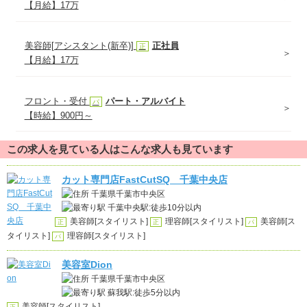
【月給】17万
美容師[アシスタント(新卒)]
正社員
正
【月給】17万
フロント・受付
パート・アルバイト
パ
【時給】900円～
この求人を見ている人はこんな求人も見ています
カット専門店FastCutSQ 千葉中央店
千葉県千葉市中央区
千葉中央駅:徒歩10分以内
美容師[スタイリスト]
理容師[スタイリスト]
美容師[ス
正
正
パ
タイリスト]
理容師[スタイリスト]
パ
美容室Dion
千葉県千葉市中央区
蘇我駅:徒歩5分以内
美容師[スタイリスト]