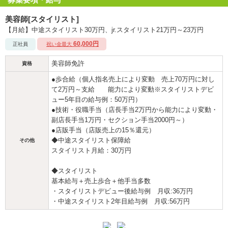
美容師[スタイリスト]
【月給】中途スタイリスト30万円、jr.スタイリスト21万円～23万円
60,000円
正社員
祝い金最大
美容師免許
資格
●歩合給（個人指名売上により変動 売上70万円に対し
て2万円～支給 能力により変動※スタイリストデビ
ュー5年目の給与例：50万円）
●技術・役職手当（店長手当2万円から能力により変動・
副店長手当1万円・セクション手当2000円～）
●店販手当（店販売上の15％還元）
◆中途スタイリスト保障給
その他
スタイリスト月給：30万円
◆スタイリスト
基本給与＋売上歩合＋他手当多数
・スタイリストデビュー後給与例 月収:36万円
・中途スタイリスト2年目給与例 月収:56万円