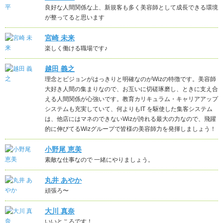
良好な人間関係な上、新規客も多く美容師として成長できる環境
が整ってると思います
宮崎 未来
楽しく働ける職場です♪
越田 義之
理念とビジョンがはっきりと明確なのがWizの特徴です。美容師
大好き人間の集まりなので、お互いに切磋琢磨し、ときに支え合
える人間関係が心強いです。教育カリキュラム・キャリアアップ
システムも充実していて、何よりもIT を駆使した集客システム
は、他店にはマネのできないWizが誇れる最大の力なので、飛躍
的に伸びてるWizグループで皆様の美容師力を発揮しましょう！
小野尾 恵美
素敵な仕事なので 一緒にやりましょう。
丸井 あやか
頑張ろ〜
大川 真奈
いいところです！