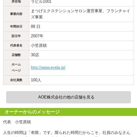
ラビル1001
所在地
まつげエクステンションサロン運営事業、フランチャイ
事業内容
ズ事業
88 日
年間休日
2007年
設立年
小笠原槙
代表者名
30店
店舗数
ホーム
http://www.eyela.jp/
ページ
100人
全社員数
AOE株式会社の他の店舗を見る
オーナーからのメッセージ
代表 小笠原槙
人生の時間は「有限」です。限られた時間だからこそ、社員のみなさん