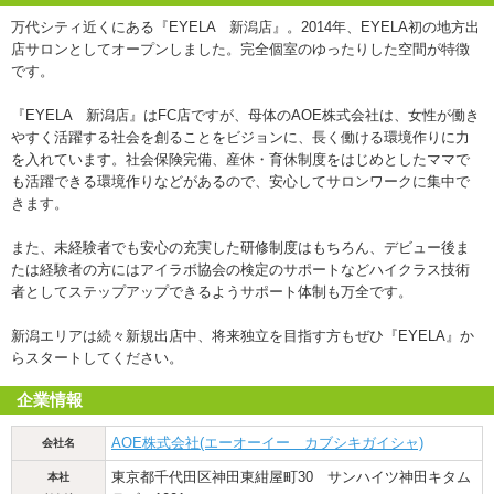
万代シティ近くにある『EYELA 新潟店』。2014年、EYELA初の地方出
店サロンとしてオープンしました。完全個室のゆったりした空間が特徴
です。
『EYELA 新潟店』はFC店ですが、母体のAOE株式会社は、女性が働き
やすく活躍する社会を創ることをビジョンに、長く働ける環境作りに力
を入れています。社会保険完備、産休・育休制度をはじめとしたママで
も活躍できる環境作りなどがあるので、安心してサロンワークに集中で
きます。
また、未経験者でも安心の充実した研修制度はもちろん、デビュー後ま
たは経験者の方にはアイラボ協会の検定のサポートなどハイクラス技術
者としてステップアップできるようサポート体制も万全です。
新潟エリアは続々新規出店中、将来独立を目指す方もぜひ『EYELA』か
らスタートしてください。
企業情報
AOE株式会社(エーオーイー カブシキガイシャ)
会社名
東京都千代田区神田東紺屋町30 サンハイツ神田キタム
本社