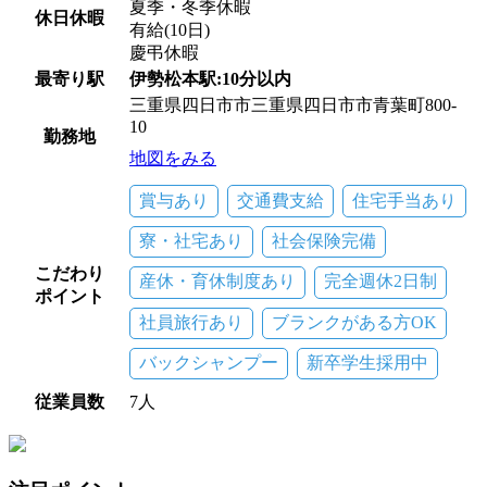
夏季・冬季休暇
休日休暇
有給(10日)
慶弔休暇
最寄り駅
伊勢松本駅:10分以内
三重県四日市市三重県四日市市青葉町800-
10
勤務地
地図をみる
賞与あり
交通費支給
住宅手当あり
寮・社宅あり
社会保険完備
こだわり
産休・育休制度あり
完全週休2日制
ポイント
社員旅行あり
ブランクがある方OK
バックシャンプー
新卒学生採用中
従業員数
7人