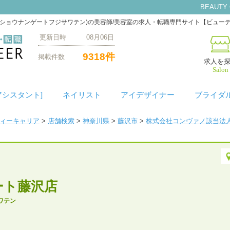
BEAUTY
イル ショウナンゲートフジサワテン)の美容師/美容室の求人・転職専門サイト【ビュー
更新日時 08月06日
9318件
掲載件数
求人を
Salon
アシスタント]
ネイリスト
アイデザイナー
ブライダ
ティーキャリア
>
店舗検索
>
神奈川県
>
藤沢市
>
株式会社コンヴァノ該当法
ゲート藤沢店
ワテン