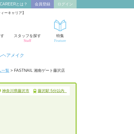
 CAREERとは？
会員登録
ログイン
ティーキャリア】
探す
スタッフを探す
特集
Staff
Feature
ルヘアメイク
人一覧
> FASTNAIL 湘南ゲート藤沢店
神奈川県藤沢市
藤沢駅:5分以内