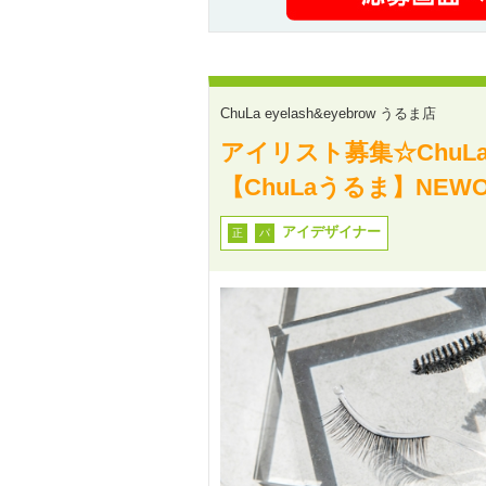
ChuLa eyelash&eyebrow うるま店
アイリスト募集☆ChuLa
【ChuLaうるま】NEW
アイデザイナー
正
パ