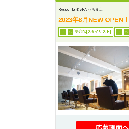
Rosso Hair&SPA うるま店
2023年8月NEW OP
美容師[スタイリスト]
正
パ
正
パ