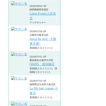
2026/08/04 UP
静岡県静岡市葵区
Lavie Eyeris上足洗
店
アイデザイナー
2026/07/28 UP
大阪府大阪市北区
touca by emt ｰ大阪
東天満ｰ
美容師[スタイリスト]
2026/07/21 UP
愛知県名古屋市中川区
HAIRS 尾頭橋店
美容師[スタイリスト]、理
容師[スタイリスト]
2026/07/14 UP
福岡県北九州市小倉北区
La fith hair copain 小
倉店
美容師[スタイリスト]