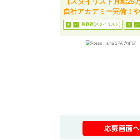
【スタイリスト月給25
自社アカデミー完備！や
美容師[スタイリスト]
正
パ
正
パ