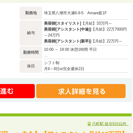
勤務地
埼玉県八潮市大瀬6-9-5 Amare藍1F
美容師[スタイリスト]
【月給】33万円～
美容師[アシスタント(中途)]
【月給】22万7000円
給与
～24万円
美容師[アシスタント(新卒)]
【月給】22万円～
10:00 ～ 19:00 休憩1時間 平日
勤務時間
…
シフト制
休日
月6～8日or完全週休2日
土日休み相談可
夏季・冬季休暇
有給(10日)
慶弔休暇
六町駅:徒歩5分以内