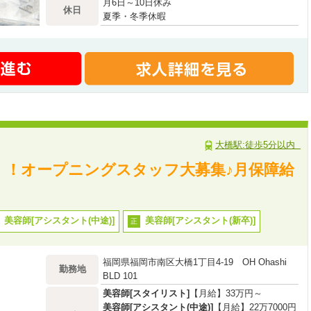
月6日～10日休み
休日
夏季・冬季休暇
有給(10日)
慶弔休暇
大橋駅:徒歩5分以内
PEN！！オープニングスタッフ大募集♪月保障給
美容師[アシスタント(中途)]
美容師[アシスタント(新卒)]
正
福岡県福岡市南区大橋1丁目4-19 OH Ohashi
勤務地
BLD 101
美容師[スタイリスト]
【月給】33万円～
美容師[アシスタント(中途)]
【月給】22万7000円