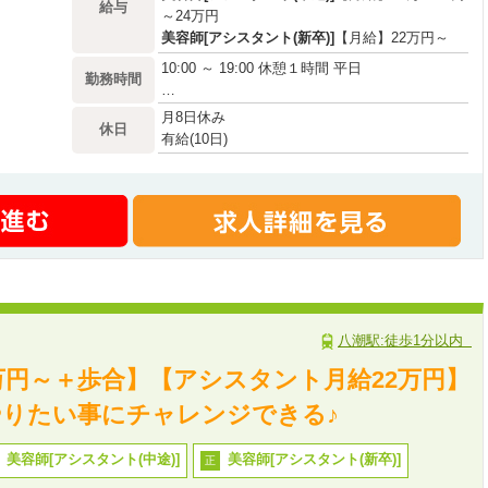
給与
～24万円
美容師[アシスタント(新卒)]
【月給】22万円～
10:00 ～ 19:00 休憩１時間 平日
勤務時間
…
月8日休み
休日
有給(10日)
慶弔休暇
八潮駅:徒歩1分以内
万円～＋歩合】【アシスタント月給22万円】
りたい事にチャレンジできる♪
美容師[アシスタント(中途)]
美容師[アシスタント(新卒)]
正