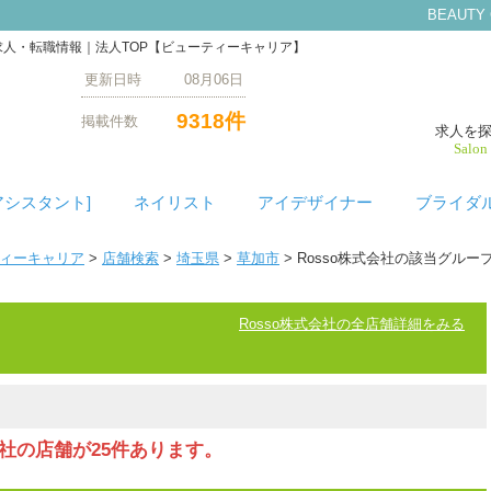
BEAUTY
の求人・転職情報｜法人TOP【ビューティーキャリア】
更新日時 08月06日
9318件
掲載件数
求人を
Salon
アシスタント]
ネイリスト
アイデザイナー
ブライダ
ティーキャリア
>
店舗検索
>
埼玉県
>
草加市
> Rosso株式会社の該当グルー
Rosso株式会社の全店舗詳細をみる
会社の店舗が25件あります。