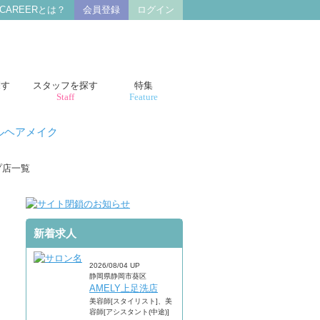
 CAREERとは？
会員登録
ログイン
探す
スタッフを探す
特集
Staff
Feature
ルヘアメイク
プ店一覧
新着求人
2026/08/04 UP
静岡県静岡市葵区
AMELY上足洗店
美容師[スタイリスト]、美
容師[アシスタント(中途)]