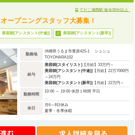
てだこ浦西駅:徒歩30分以上
EN！オープニングスタッフ大募集！
美容師[アシスタント(中途)]
美容師[アシスタント(新卒)]
正
沖縄県うるま市豊原425-1 シュシュ
勤務地
TOYOHARA102
美容師[スタイリスト]
【月給】33万円～
美容師[アシスタント(中途)]
【月給】22万7000円
給与
～24万円
美容師[アシスタント(新卒)]
【月給】22万円～
10:00 ～ 19:00 休憩１時間 平日
勤務時間
…
月6～8日休み
休日
夏季・冬季休暇
有給(10日)
慶弔休暇