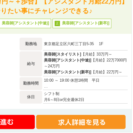
万円～＋歩合】【アシスタント月給22万円】
りたい事にチャレンジできる♪
美容師[アシスタント(中途)]
美容師[アシスタント(新卒)]
正
勤務地
東京都足立区六町三丁目5-35 1F
美容師[スタイリスト]
【月給】33万円～
美容師[アシスタント(中途)]
【月給】22万7000円
給与
～24万円
美容師[アシスタント(新卒)]
【月給】22万円～
10:00 ～ 19:00 休憩1時間 平日
勤務時間
…
シフト制
休日
月6～8日or完全週休2日
土日休み相談可
夏季・冬季休暇
有給(10日)
慶弔休暇