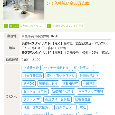
ン！入社祝い金30万支給
美容師[スタイリスト]
美容師[アシスタント(中途)]
正
面
パ
正
勤務地
島根県浜田市浅井町102-10
美容師[スタイリスト]
【月給】基本給（固定残業込）22万2000
給与
円〜28万4100円＋歩合＋その他
美容師[スタイリスト]
【報酬】【業務委託】40%～55% （店舗...
勤務時間
9:00 ～ 21:00
交通費支給
セミナー補助あり
寮・社宅あり
社会保険完備
産休・育休制度あり
社員旅行あり
見学OK
繁華街にあり
曜日相談可
年齢不問
セット面5席未満
勤務時間相談可
ママスタッフ在籍
こだわり
ブランクOK
新規フリー客多数
経験者優遇
独立・開業支援あり
短期デビュー
駅近