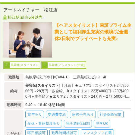
アートネイチャー 松江店
松江駅:徒歩5分以内
【ヘアスタイリスト】東証プライム企
業として福利厚生充実の環境/完全週
休2日制でプライベートも充実♪
美容師[スタイリスト]
美容師[アシスタント(中途)]
正
正
勤務地
島根県松江市朝日町484-13 三洋苑松江ビルⅡ 4F
美容師[スタイリスト]
【月給】★エリア1：スタイリスト24万50
給与
00円～28万円＋歩合給、Jrスタイリスト22万4000円～23万400
0円＋歩合給／★エリア2：スタイリスト24万円～27万5000円...
勤務時間
9:40 ～ 18:40 休憩1時間
賞与あり
交通費支給
家族手当あり
社会保険完備
産休・育休制度あり
完全週休2日制
見学OK
曜日相談可
勤務時間相談可
ママスタッフ在籍
こだわり