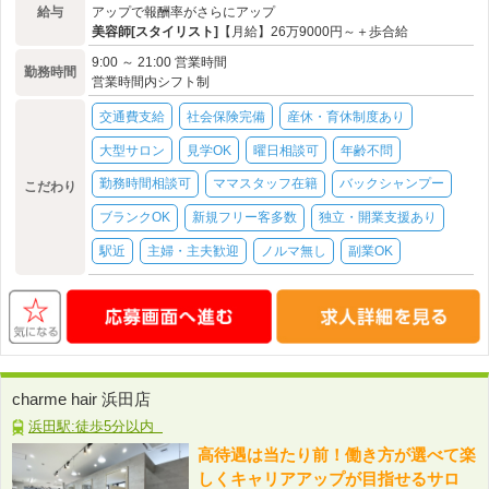
給与
アップで報酬率がさらにアップ
美容師[スタイリスト]
【月給】26万9000円～＋歩合給
9:00 ～ 21:00 営業時間
勤務時間
営業時間内シフト制
交通費支給
社会保険完備
産休・育休制度あり
大型サロン
見学OK
曜日相談可
年齢不問
勤務時間相談可
ママスタッフ在籍
バックシャンプー
こだわり
ブランクOK
新規フリー客多数
独立・開業支援あり
駅近
主婦・主夫歓迎
ノルマ無し
副業OK
charme hair 浜田店
浜田駅:徒歩5分以内
高待遇は当たり前！働き方が選べて楽
しくキャリアアップが目指せるサロ