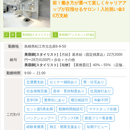
前！働き方が選べて楽しくキャリアア
ップが目指せるサロン！入社祝い金3
0万支給
美容師[スタイリスト]
美容師[アシスタント(中途)]
正
面
パ
正
勤務地
島根県松江市古志原6-9-50
美容師[スタイリスト]
【月給】基本給（固定残業込）22万2000
給与
円〜28万4100円＋歩合＋その他
美容師[スタイリスト]
【報酬】【業務委託】40%～55% （店舗...
勤務時間
9:00 ～ 21:00
交通費支給
セミナー補助あり
寮・社宅あり
社会保険完備
産休・育休制度あり
社員旅行あり
見学OK
繁華街にあり
曜日相談可
年齢不問
セット面5席未満
勤務時間相談可
ママスタッフ在籍
こだわり
バックシャンプー
ブランクOK
新規フリー客多数
経験者優遇
独立・開業支援あり
短期デビュー