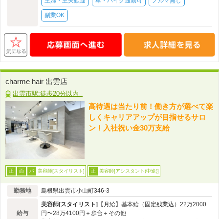
主婦・主夫歓迎
車・バイク通勤可
ノルマ無し
副業OK
charme hair 出雲店
出雲市駅:徒歩20分以内
高待遇は当たり前！働き方が選べて楽
しくキャリアアップが目指せるサロ
ン！入社祝い金30万支給
美容師[スタイリスト]
美容師[アシスタント(中途)]
正
面
パ
正
勤務地
島根県出雲市小山町346-3
美容師[スタイリスト]
【月給】基本給（固定残業込）22万2000
給与
円〜28万4100円＋歩合＋その他