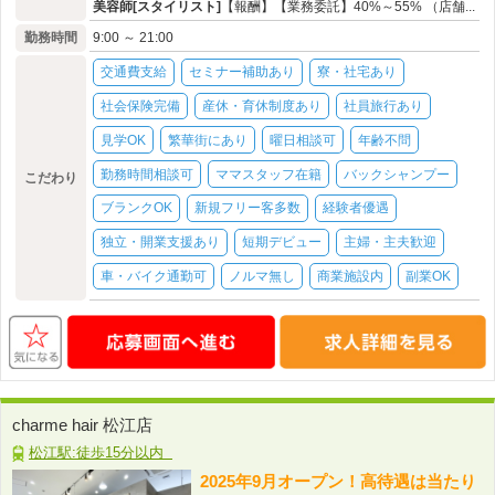
美容師[スタイリスト]
【報酬】【業務委託】40%～55% （店舗...
勤務時間
9:00 ～ 21:00
交通費支給
セミナー補助あり
寮・社宅あり
社会保険完備
産休・育休制度あり
社員旅行あり
見学OK
繁華街にあり
曜日相談可
年齢不問
勤務時間相談可
ママスタッフ在籍
バックシャンプー
こだわり
ブランクOK
新規フリー客多数
経験者優遇
独立・開業支援あり
短期デビュー
主婦・主夫歓迎
車・バイク通勤可
ノルマ無し
商業施設内
副業OK
charme hair 松江店
松江駅:徒歩15分以内
2025年9月オープン！高待遇は当たり