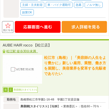
主婦・主夫歓迎
車・バイク通勤可
急募
ノルマ無し
副業OK
AUBE HAIR rocco 【松江店】
松江駅:徒歩30分未満
松江市（島根）｜「美容師の人生をよ
り豊かに」新しい雇用、業態、働き方
を展開し、美容業界を変革する先駆者
でありたい
美容師[スタイリスト]
面
正
勤務地
島根県松江市学園1-16-48 学園1丁目貸店舗
美容師[スタイリスト]
【報酬】＜業務委託＞：指名60～70％・