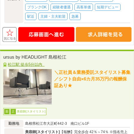
ブランクOK
経験者優遇
高客単価
短期デビュー
駅近
主婦・主夫歓迎
急募
ursus by HEADLIGHT 島根松江
松江駅:徒歩5分以内
＼正社員＆業務委託スタイリスト募集
／シフト自由×6カ月35万円の報酬保
証あり★
美容師[スタイリスト]
面
正
勤務地
島根県松江市大正町442-3 南口ビル1F
美容師[スタイリスト]
【報酬】完全歩合 42％～74％ ※指名売上