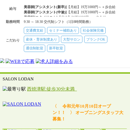
美容師[アシスタント(新卒)]
【月給】19万1000円～＋歩合給
給与
美容師[アシスタント(中途)]
【月給】19万1000円～＋歩合給
美容師[スタイリスト]
【月給】21万1000円～＋歩合給
勤務時間
9:30 ～ 18:30 交代制シフト（1日8時間勤務）
交通費支給
セミナー補助あり
社会保険完備
産休・育休制度あり
大型サロン
ブランクOK
こだわり
通信制歓迎
新卒歓迎
SALON LODAN
西焼津駅:徒歩30分未満
〈 令和元年10月10日オープ
ン！！ 〉 オープニングスタッフ大
募集！