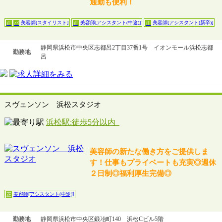
通勤も便利！
美容師[スタイリスト]
美容師[アシスタント(中途)]
美容師[アシスタント(新卒)]
正
パ
正
正
静岡県浜松市中央区志都呂2丁目37番1号 イオンモール浜松志都
勤務地
呂
スヴェンソン 浜松スタジオ
浜松駅:徒歩5分以内
美容師の新たな働き方をご提供しま
す！仕事もプライベートも充実◎週休
２日制◎福利厚生完備◎
美容師[アシスタント(中途)]
正
勤務地
静岡県浜松市中央区鍛冶町140 浜松Cビル5階