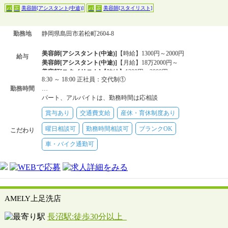
美容師[アシスタント(中途)]
美容師[スタイリスト]
パ
正
パ
正
勤務地
静岡県島田市若松町2604-8
美容師[アシスタント(中途)]
【時給】1300円～2000円
給与
美容師[アシスタント(中途)]
【月給】18万2000円～
美容師[スタイリスト]
【時給】1300円～2000円
8:30 ～ 18:00 正社員：交代制①
美容師[スタイリスト]
【月給】23万円～50万円
勤務時間
…
パート、アルバイトは、勤務時間は応相談
賞与あり
交通費支給
産休・育休制度あり
曜日相談可
勤務時間相談可
ブランクOK
こだわり
車・バイク通勤可
AMELY上足洗店
長沼駅:徒歩30分以上