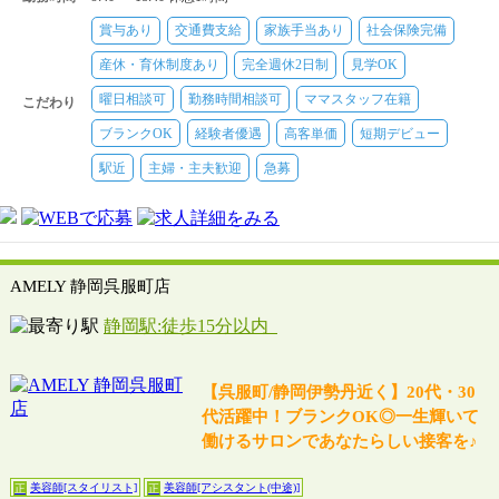
リスト21万900
美容師[アシスタント(中途)]
【月給】★エリア1：21万4000円～22
賞与あり
交通費支給
家族手当あり
社会保険完備
万4000円＋歩合給／★エリア2：20万9000円～21万9000円＋歩合
給
産休・育休制度あり
完全週休2日制
見学OK
美容師[スタイリスト]
【時給】★エリア1：1350円～1450円／★エ
曜日相談可
勤務時間相談可
ママスタッフ在籍
リア2：1300円～1400円／自毛メニューのみスタイリスト1250円
こだわり
～1350円
ブランクOK
経験者優遇
高客単価
短期デビュー
駅近
主婦・主夫歓迎
急募
AMELY 静岡呉服町店
静岡駅:徒歩15分以内
【呉服町/静岡伊勢丹近く】20代・30
代活躍中！ブランクOK◎一生輝いて
働けるサロンであなたらしい接客を♪
美容師[スタイリスト]
美容師[アシスタント(中途)]
正
正