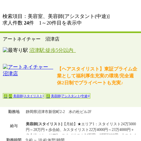
検索項目：美容室、美容師[アシスタント(中途)]
求人件数
24
件 1～20件目を表示中
アートネイチャー 沼津店
沼津駅:徒歩5分以内
【ヘアスタイリスト】東証プライム企
業として福利厚生充実の環境/完全週
休2日制でプライベートも充実♪
美容師[スタイリスト]
美容師[アシスタント(中途)]
正
パ
正
勤務地
静岡県沼津市新宿町2-2 水の杜ビル2F
美容師[スタイリスト]
【月給】★エリア1：スタイリスト24万5000
給与
円～28万円＋歩合給、Jrスタイリスト22万4000円～23万4000円＋
歩合給／★エリア2：スタイリスト24万円～27万5000円、Jrスタイ
勤務時間
9:40 ～ 18:40 休憩1時間