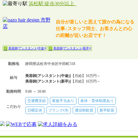
浜松駅:徒歩30分以上
自分が楽しいと思えて誰かの為になる
仕事♪スタッフ同士、お客さんとの心
の距離が近いお店です！
美容師[アシスタント(中途)]
美容師[アシスタント(新卒)]
正
正
勤務地
静岡県浜松市中央区中田町318
美容師[アシスタント(中途)]
【月給】16万円～
給与
美容師[アシスタント(新卒)]
【月給】16万円～
勤務時間
9:00 ～ 18:00
交通費支給
家族手当あり
産休・育休制度あり
こだわり
日曜定休
ブランクOK
通信制歓迎
新卒歓迎