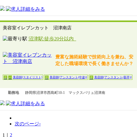
美容室イレブンカット 沼津南店
沼津駅:徒歩20分以内
豊富な施術経験で技術向上を兼ね、安
定した職場環境で長く働きませんか？
美容師[スタイリスト]
美容師[アシスタント(中途)]
美容師[アシスタント(新卒)]
正
パ
正
正
勤務地
静岡県沼津市西島町10-1 マックスバリュ沼津南
次のページ›
1｜
2