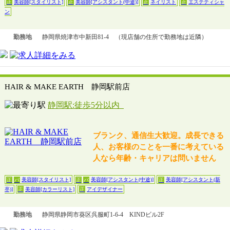
美容師[スタイリスト]
美容師[アシスタント(中途)]
ネイリスト
エステティシャ
正
正
正
正
ン
勤務地
静岡県焼津市中新田81-4 （現店舗の住所で勤務地は近隣）
HAIR & MAKE EARTH 静岡駅前店
静岡駅:徒歩5分以内
ブランク、通信生大歓迎。成長できる
人、お客様のことを一番に考えている
人なら年齢・キャリアは問いません
美容師[スタイリスト]
美容師[アシスタント(中途)]
美容師[アシスタント(新
正
パ
正
パ
正
美容師[カラーリスト]
アイデザイナー
卒)]
正
正
勤務地
静岡県静岡市葵区呉服町1-6-4 KINDビル2F