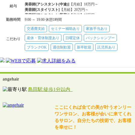
美容師[アシスタント(中途)]
【月給】18万円～
給与
美容師[スタイリスト]
【月給】20万円～
美容師[アシスタント(新卒)]
【月給】18万円～
勤務時間
9:00 ～ 19:00 休憩1時間
交通費支給
セミナー補助あり
家族手当あり
産休・育休制度あり
日曜定休
バックシャンプー
こだわり
ブランクOK
通信制歓迎
新卒歓迎
託児所あり
angehair
島田駅:徒歩1分以内
ここにくれば全ての美が叶うオンリー
ワンサロン、お客様が会いに来てくれ
るサロン、自分たちの技術で、お客様
を幸せに！