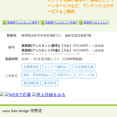
カットする高い基準や、徹底したクリ
ーンサービスなど、ワンランク上のサ
ービスをご提供
美容師[アシスタント(新卒)]
美容師[アシスタント(中途)]
美容師[スタイリスト]
正
正
正
勤務地
静岡県浜松市中央区旭町12-1 遠鉄百貨店新館7階
美容師[アシスタント(新卒)]
【月給】19万1000円～＋歩合給
給与
美容師[アシスタント(中途)]
【月給】19万1000円～＋歩合給
美容師[スタイリスト]
【月給】21万1000円～＋歩合給
勤務時間
10:00 ～ 19:30 交代制シフト（1日8時間勤務）
交通費支給
セミナー補助あり
社会保険完備
産休・育休制度あり
大型サロン
ブランクOK
こだわり
通信制歓迎
新卒歓迎
oazo hair design 市野店