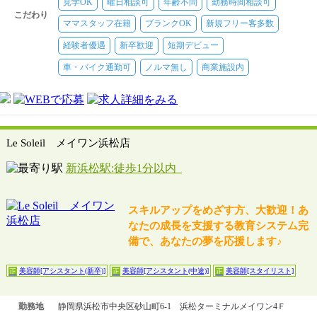
見学OK
曜日相談可
年齢不問
勤務時間相談可
こだわり
ママスタッフ在籍
ブランクOK
新規フリー客多数
経験者優遇
新卒歓迎
短期デビュー
車・バイク通勤可
ノルマ無し
商業施設内
Le Soleil メイワン浜松店
新浜松駅:徒歩1分以内
スキルアップをめざす方、大歓迎！あ
なたの成長を支援する教育システム完
備で、あなたの夢を応援します♪
美容師[アシスタント(新卒)]
美容師[アシスタント(中途)]
美容師[スタイリスト]
正
正
正
勤務地
静岡県浜松市中央区砂山町6-1 浜松ターミナルメイワン4Ｆ