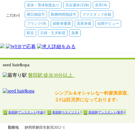
給
産休・育休制度あり
完全週休2日制
見学OK
曜日相談可
勤務時間相談可
ママスタッフ在籍
こだわり
ブランクOK
経験者優遇
高客単価
短期デビュー
駅近
主婦・主夫歓迎
急募
seed hair&spa
磐田駅:徒歩30分以上
シンプル＆オシャレな一軒家美容室、
２Fは託児所になっております♪
美容師[アシスタント(中途)]
美容師[スタイリスト]
美容師[アシスタント(新卒)]
正
正
正
勤務地
静岡県磐田市新貝2012−1