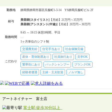
勤務地
静岡県静岡市葵区呉服町1‐3‐14 YS静岡呉服町ビル 2F
美容師[スタイリスト]
【月給】21万円～35万円
給与
美容師[アシスタント(中途)]
【月給】20万円～30万円
9:45 ～ 19:15 休憩1時間、平日
勤務時間
…
1ヶ月単位のシフト制
交通費支給
住宅手当あり
社会保険完備
産休・育休制度あり
社員旅行あり
見学OK
こだわり
繁華街にあり
バックシャンプー
ブランクOK
経験者優遇
主婦・主夫歓迎
ノルマ無し
アートネイチャー 富士店
富士駅:徒歩30分以上