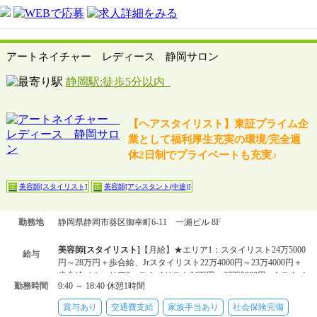
アートネイチャー レディース 静岡サロン
静岡駅:徒歩5分以内
【ヘアスタイリスト】東証プライム企
業として福利厚生充実の環境/完全週
休2日制でプライベートも充実♪
美容師[スタイリスト]
美容師[アシスタント(中途)]
正
正
勤務地
静岡県静岡市葵区御幸町6-11 一瀬ビル 8F
美容師[スタイリスト]
【月給】★エリア1：スタイリスト24万5000
給与
円～28万円＋歩合給、Jrスタイリスト22万4000円～23万4000円＋
歩合給／★エリア2：スタイリスト24万円～27万5000円、Jrスタイ
勤務時間
9:40 ～ 18:40 休憩1時間
リスト21万900
美容師[アシスタント(中途)]
【月給】★エリア1：21万4000円～22
賞与あり
交通費支給
家族手当あり
社会保険完備
万4000円＋歩合給／★エリア2：20万9000円～21万9000円＋歩合