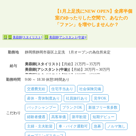
【1月上足洗にNEW OPEN】全席半個
室のゆったりした空間で、あなたの
「ファン」を増やしませんか？
美容師[スタイリスト]
美容師[アシスタント(中途)]
正
パ
正
勤務地
静岡県静岡市葵区上足洗 1月オープンの為住所未定
美容師[スタイリスト]
【月給】21万円～35万円
給与
美容師[アシスタント(中途)]
【月給】20万円～30万円
美容師[スタイリスト]
【時給】1200円～1500円
勤務時間
9:00 ～ 18:30 休憩1時間あり
交通費支給
住宅手当あり
社会保険完備
産休・育休制度あり
社員旅行あり
見学OK
バックシャンプー
ブランクOK
新規フリー客多数
こだわり
経験者優遇
高客単価
新卒歓迎
短期デビュー
主婦・主夫歓迎
車・バイク通勤可
急募
ノルマ無し
オープニングスタッフ