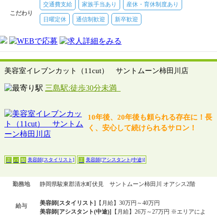
交通費支給
家族手当あり
産休・育休制度あり
こだわり
日曜定休
通信制歓迎
新卒歓迎
美容室イレブンカット（11cut） サントムーン柿田川店
三島駅:徒歩30分未満
10年後、20年後も頼られる存在に！長
く、安心して続けられるサロン！
美容師[スタイリスト]
美容師[アシスタント(中途)]
正
パ
契
正
勤務地
静岡県駿東郡清水町伏見 サントムーン柿田川 オアシス2階
美容師[スタイリスト]
【月給】30万円～40万円
給与
美容師[アシスタント(中途)]
【月給】26万～27万円 ※エリアによ