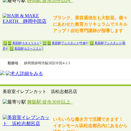
静岡駅:徒歩20分以内
ブランク、美容通信生も大歓迎。個々
にあわせた教育カリキュラムでスキル
アップ！自社専門講師が指導します
美容師[スタイリスト]
美容師[アシスタント(中途)]
美容師[アシスタント(新
正
パ
正
パ
正
美容師[カラーリスト]
卒)]
正
勤務地
静岡県静岡市駿河区中田4-1-5
美容室イレブンカット 浜松志都呂店
舞阪駅:徒歩30分以上
いろいろな働き方で活躍できます！
イオンモール浜松志都呂内にあるから