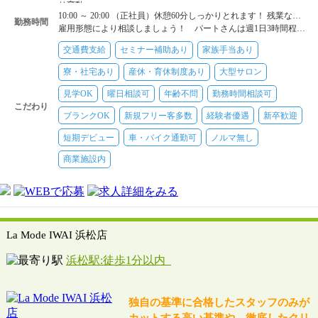
り変動
10:00 ～ 20:00 （正社員）休憩60分しっかりとれます！ 残業なし！
美容師[スタイリスト]
【時給】1150円～1350円 ※エリアにより変
勤務時間
雇用形態により相談しましょう！ パートさんは週1日3時間程度～勤務OK
動
美容師[スタイリスト]
【日給】1万3000円
交通費支給
セミナー補助あり
家族手当あり
寮・社宅あり
産休・育休制度あり
大型サロン
見学OK
曜日相談可
年齢不問
勤務時間相談可
こだわり
ブランクOK
新規フリー客多数
経験者優遇
新卒歓迎
短期デビュー
車・バイク通勤可
ノルマ無し
商業施設内
La Mode IWAI 浜松店
浜松駅:徒歩1分以内
独自の基準に合格したスタッフのみが