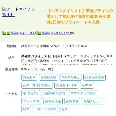
【ヘアスタイリスト】東証プライム企
業として福利厚生充実の環境/完全週
休2日制でプライベートも充実♪
美容師[スタイリスト]
美容師[アシスタント(中途)]
正
パ
正
勤務地
静岡県富士市永田町1-124-2 ＥＰＯ富士ビル 4F
美容師[スタイリスト]
【月給】★エリア1：スタイリスト24万5000
給与
円～28万円＋歩合給、Jrスタイリスト22万4000円～23万4000円＋
歩合給／★エリア2：スタイリスト24万円～27万5000円、Jrスタイ
勤務時間
9:40 ～ 18:40 休憩1時間
リスト21万900
美容師[アシスタント(中途)]
【月給】★エリア1：21万4000円～22
賞与あり
交通費支給
家族手当あり
社会保険完備
万4000円＋歩合給／★エリア2：20万9000円～21万9000円＋歩合
給
産休・育休制度あり
完全週休2日制
見学OK
美容師[スタイリスト]
【時給】★エリア1：1350円～1450円／★エ
曜日相談可
勤務時間相談可
ママスタッフ在籍
リア2：1300円～1400円／自毛メニューのみスタイリスト1250円
こだわり
～1350円
ブランクOK
経験者優遇
高客単価
短期デビュー
駅近
主婦・主夫歓迎
急募