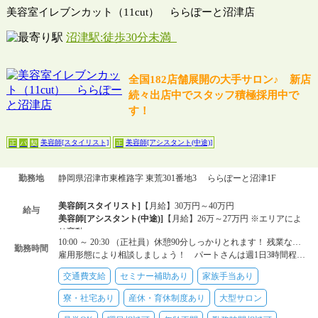
美容室イレブンカット（11cut） ららぽーと沼津店
沼津駅:徒歩30分未満
全国182店舗展開の大手サロン♪ 新店
続々出店中でスタッフ積極採用中で
す！
美容師[スタイリスト]
美容師[アシスタント(中途)]
正
パ
契
正
勤務地
静岡県沼津市東椎路字 東荒301番地3 ららぽーと沼津1F
美容師[スタイリスト]
【月給】30万円～40万円
給与
美容師[アシスタント(中途)]
【月給】26万～27万円 ※エリアによ
り変動
10:00 ～ 20:30 （正社員）休憩90分しっかりとれます！ 残業なし！
美容師[スタイリスト]
【時給】1150円～1350円 ※エリアにより変
勤務時間
雇用形態により相談しましょう！ パートさんは週1日3時間程度～勤務OK
動
美容師[スタイリスト]
【日給】1万3000円
交通費支給
セミナー補助あり
家族手当あり
寮・社宅あり
産休・育休制度あり
大型サロン