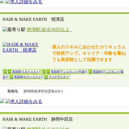
HAIR & MAKE EARTH 焼津店
焼津駅:徒歩30分以上
個人のスキルにあわせたカリキュラム
で技術アップ。キャリア・年齢を重ね
ても美容師として活躍できます
美容師[スタイリスト]
美容師[アシスタント(中途)]
美容師[アシスタント(新
正
パ
正
パ
正
美容師[カラーリスト]
アイデザイナー
卒)]
正
正
勤務地
静岡県焼津市祢宜島424-3
HAIR & MAKE EARTH 静岡中田店