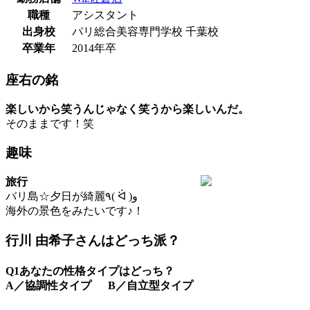
職種
アシスタント
出身校
パリ総合美容専門学校 千葉校
卒業年
2014年卒
座右の銘
楽しいから笑うんじゃなく笑うから楽しいんだ。
そのままです！笑
趣味
旅行
バリ島☆夕日が綺麗٩( ᐛ )و
海外の景色をみたいです♪！
行川 由希子さんはどっち派？
Q1
あなたの性格タイプはどっち？
A／協調性タイプ B／自立型タイプ