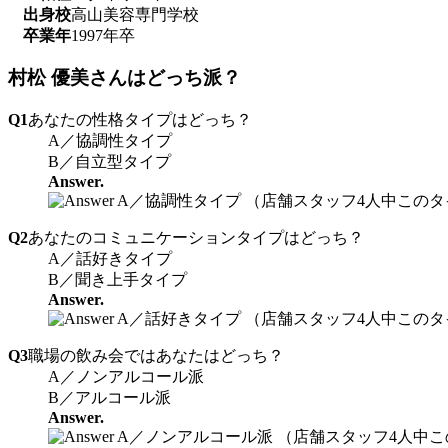
出身校
高山美容専門学校
卒業年
1997年卒
村松 優美さんはどっち派？
Q1
あなたの性格タイプはどっち？
A／協調性タイプ
B／自立型タイプ
Answer.
A／協調性タイプ （店舗スタッフ4人中このタ
Q2
あなたのコミュニケーションタイプはどっち？
A／話好きタイプ
B／聞き上手タイプ
Answer.
A／話好きタイプ （店舗スタッフ4人中このタ
Q3
職場の飲み会ではあなたはどっち？
A／ノンアルコール派
B／アルコール派
Answer.
A／ノンアルコール派 （店舗スタッフ4人中こ