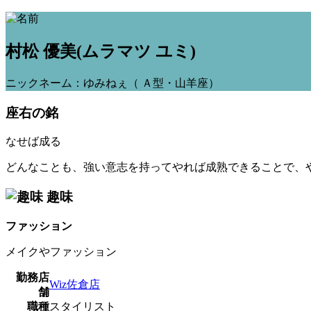
村松 優美
(ムラマツ ユミ)
ニックネーム：ゆみねぇ（ Ａ型・山羊座）
座右の銘
なせば成る
どんなことも、強い意志を持ってやれば成熟できることで、
趣味
ファッション
メイクやファッション
勤務店
Wiz佐倉店
舗
職種
スタイリスト