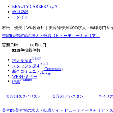
BEAUTY CAREERとは？
会員登録
ログイン
村松 優美｜Wiz佐倉店｜美容師/美容室の求人・転職専門
美容師/美容室の求人・転職【ビューティーキャリア】
更新日時 08月06日
9318件
掲載件数
Salon
求人を探す
Staff
スタッフを探す
Community
新卒コミュニティ
Seminar
WEBセミナー
Feature
特集
美容師[スタイリスト]
美容師[アシスタント]
ネイリ
美容師/美容室の求人・転職サイト ビューティーキャリア
>