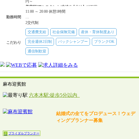
円～
美容師[アシスタント(中途)]
【月給】18万円～
11:00 ～ 20:00 休憩1時間
美容師[スタイリスト]
【時給】1200円～
勤務時間
…
美容師[アシスタント(中途)]
【時給】1000円～
2交代制
フロント・受付
【時給】1000円～
交通費支給
社会保険完備
産休・育休制度あり
完全週休2日制
バックシャンプー
ブランクOK
こだわり
通信制歓迎
麻布迎賓館
六本木駅:徒歩5分以内
結婚式の全てをプロデュース！ウェデ
ィングプランナー募集
ブライダルプランナー
正