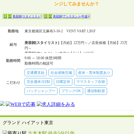
ンジしてみませんか？
美容師[スタイリスト]
美容師[アシスタント(中途)]
正
パ
正
パ
勤務地
東京都港区元麻布3-10-2 VENT VART 1,B1F
美容師[スタイリスト]
【月給】22万円～／店長候補【月給】25万
給与
円～
美容師[アシスタント(中途)]
【月給】18万円～
9:00 ～ 18:00 休憩1時間
美容師[スタイリスト]
【時給】1200円～
勤務時間
勤務時間の相談可
美容師[アシスタント(中途)]
【時給】1000円～
交通費支給
社会保険完備
産休・育休制度あり
完全週休2日制
日曜定休
ママスタッフ在籍
こだわり
バックシャンプー
ブランクOK
通信制歓迎
グランド ハイアット東京
六本木駅:徒歩5分以内