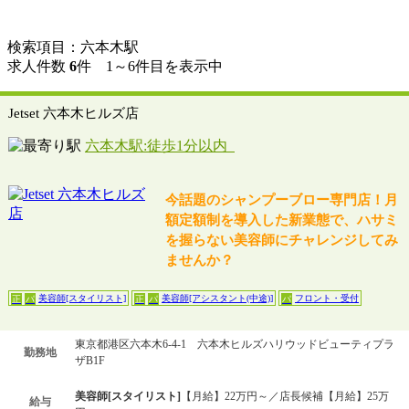
検索項目：六本木駅
求人件数
6
件 1～6件目を表示中
Jetset 六本木ヒルズ店
六本木駅:徒歩1分以内
今話題のシャンプーブロー専門店！月
額定額制を導入した新業態で、ハサミ
を握らない美容師にチャレンジしてみ
ませんか？
美容師[スタイリスト]
美容師[アシスタント(中途)]
フロント・受付
正
パ
正
パ
パ
東京都港区六本木6-4-1 六本木ヒルズハリウッドビューティプラ
勤務地
ザB1F
美容師[スタイリスト]
【月給】22万円～／店長候補【月給】25万
給与