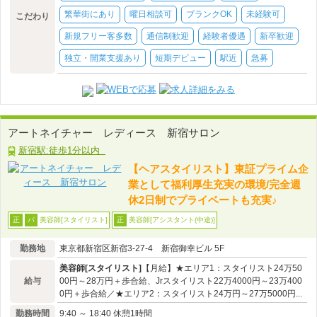
繁華街にあり
曜日相談可
ブランクOK
未経験可
こだわり
新規フリー客多数
通信制歓迎
経験者優遇
新卒歓迎
独立・開業支援あり
短期デビュー
駅近
急募
アートネイチャー レディース 新宿サロン
新宿駅:徒歩1分以内
【ヘアスタイリスト】東証プライム企
業として福利厚生充実の環境/完全週
休2日制でプライベートも充実♪
美容師[スタイリスト]
美容師[アシスタント(中途)]
正
パ
正
勤務地
東京都新宿区新宿3-27-4 新宿御幸ビル 5F
美容師[スタイリスト]
【月給】★エリア1：スタイリスト24万50
給与
00円～28万円＋歩合給、Jrスタイリスト22万4000円～23万400
0円＋歩合給／★エリア2：スタイリスト24万円～27万5000円...
勤務時間
9:40 ～ 18:40 休憩1時間