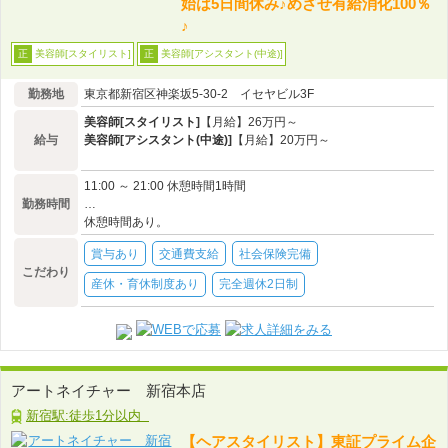
始は5日間休み♪めざせ有給消化100％
♪
美容師[スタイリスト]
美容師[アシスタント(中途)]
正
正
勤務地
東京都新宿区神楽坂5-30-2 イセヤビル3F
美容師[スタイリスト]
【月給】26万円～
給与
美容師[アシスタント(中途)]
【月給】20万円～
11:00 ～ 21:00 休憩時間1時間
勤務時間
…
休憩時間あり。
賞与あり
交通費支給
社会保険完備
こだわり
産休・育休制度あり
完全週休2日制
アートネイチャー 新宿本店
新宿駅:徒歩1分以内
【ヘアスタイリスト】東証プライム企