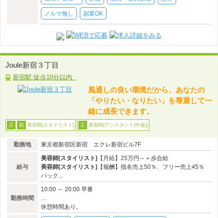
ノルマ無し
副業OK
Joule新宿３丁目
新宿駅:徒歩10分以内
風通しの良い環境だから、あなたの
「やりたい・なりたい」を尊重して一
緒に成長できます。
美容師[スタイリスト]
美容師[アシスタント(中途)]
正
面
正
勤務地
東京都新宿区新宿 エクレ新宿ビル7F
美容師[スタイリスト]
【月給】25万円～＋歩合給
給与
美容師[スタイリスト]
【報酬】指名売上50％、フリー売上45％
バック...
10:00 ～ 20:00 早番
勤務時間
…
休憩時間あり。