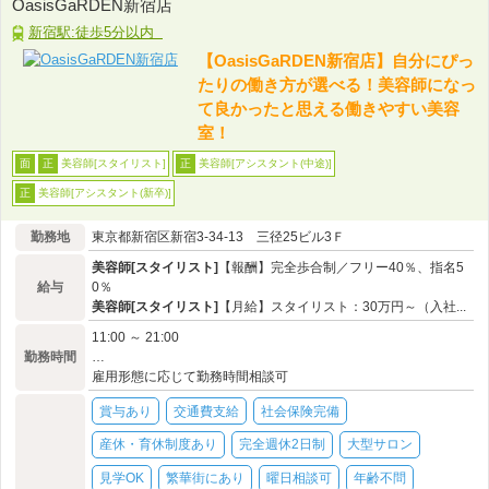
OasisGaRDEN新宿店
新宿駅:徒歩5分以内
【OasisGaRDEN新宿店】自分にぴっ
たりの働き方が選べる！美容師になっ
て良かったと思える働きやすい美容
室！
美容師[スタイリスト]
美容師[アシスタント(中途)]
面
正
正
美容師[アシスタント(新卒)]
正
勤務地
東京都新宿区新宿3-34-13 三径25ビル3Ｆ
美容師[スタイリスト]
【報酬】完全歩合制／フリー40％、指名5
給与
0％
美容師[スタイリスト]
【月給】スタイリスト：30万円～（入社...
11:00 ～ 21:00
勤務時間
…
雇用形態に応じて勤務時間相談可
賞与あり
交通費支給
社会保険完備
産休・育休制度あり
完全週休2日制
大型サロン
見学OK
繁華街にあり
曜日相談可
年齢不問