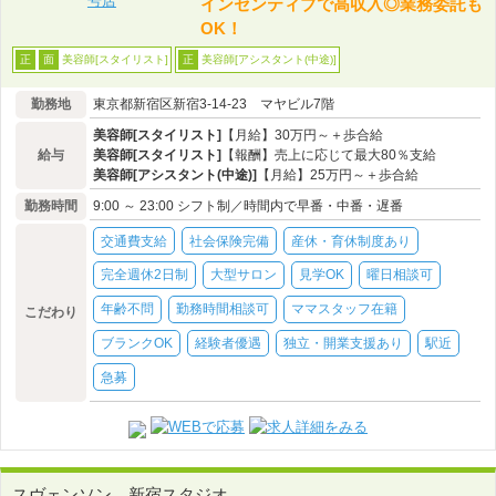
インセンティブで高収入◎業務委託も
OK！
美容師[スタイリスト]
美容師[アシスタント(中途)]
正
面
正
勤務地
東京都新宿区新宿3-14-23 マヤビル7階
美容師[スタイリスト]
【月給】30万円～＋歩合給
給与
美容師[スタイリスト]
【報酬】売上に応じて最大80％支給
美容師[アシスタント(中途)]
【月給】25万円～＋歩合給
勤務時間
9:00 ～ 23:00 シフト制／時間内で早番・中番・遅番
交通費支給
社会保険完備
産休・育休制度あり
完全週休2日制
大型サロン
見学OK
曜日相談可
年齢不問
勤務時間相談可
ママスタッフ在籍
こだわり
ブランクOK
経験者優遇
独立・開業支援あり
駅近
急募
スヴェンソン 新宿スタジオ