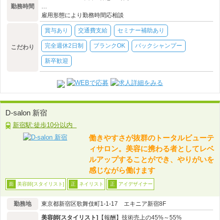
勤務時間
…
雇用形態により勤務時間応相談
賞与あり
交通費支給
セミナー補助あり
完全週休2日制
ブランクOK
バックシャンプー
こだわり
新卒歓迎
D-salon 新宿
新宿駅:徒歩10分以内
働きやすさが抜群のトータルビューテ
ィサロン。美容に携わる者としてレベ
ルアップすることができ、やりがいを
感じながら働けます
美容師[スタイリスト]
ネイリスト
アイデザイナー
面
正
正
勤務地
東京都新宿区歌舞伎町1-1-17 エキニア新宿8F
美容師[スタイリスト]
【報酬】技術売上の45%～55%