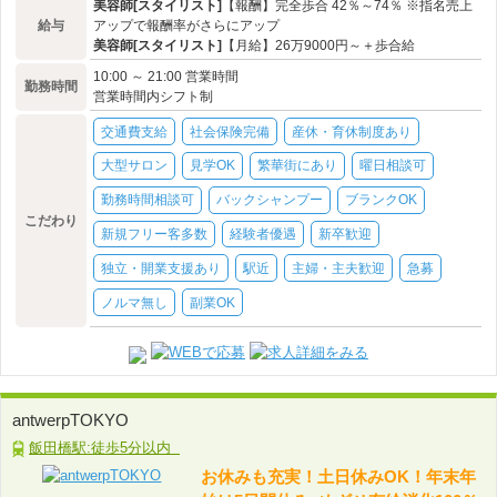
美容師[スタイリスト]
【報酬】完全歩合 42％～74％ ※指名売上
給与
アップで報酬率がさらにアップ
美容師[スタイリスト]
【月給】26万9000円～＋歩合給
10:00 ～ 21:00 営業時間
勤務時間
営業時間内シフト制
交通費支給
社会保険完備
産休・育休制度あり
大型サロン
見学OK
繁華街にあり
曜日相談可
勤務時間相談可
バックシャンプー
ブランクOK
こだわり
新規フリー客多数
経験者優遇
新卒歓迎
独立・開業支援あり
駅近
主婦・主夫歓迎
急募
ノルマ無し
副業OK
antwerpTOKYO
飯田橋駅:徒歩5分以内
お休みも充実！土日休みOK！年末年