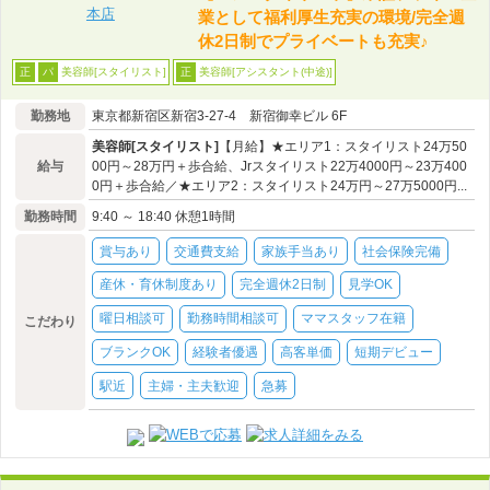
業として福利厚生充実の環境/完全週
休2日制でプライベートも充実♪
美容師[スタイリスト]
美容師[アシスタント(中途)]
正
パ
正
勤務地
東京都新宿区新宿3-27-4 新宿御幸ビル 6F
美容師[スタイリスト]
【月給】★エリア1：スタイリスト24万50
給与
00円～28万円＋歩合給、Jrスタイリスト22万4000円～23万400
0円＋歩合給／★エリア2：スタイリスト24万円～27万5000円...
勤務時間
9:40 ～ 18:40 休憩1時間
賞与あり
交通費支給
家族手当あり
社会保険完備
産休・育休制度あり
完全週休2日制
見学OK
曜日相談可
勤務時間相談可
ママスタッフ在籍
こだわり
ブランクOK
経験者優遇
高客単価
短期デビュー
駅近
主婦・主夫歓迎
急募