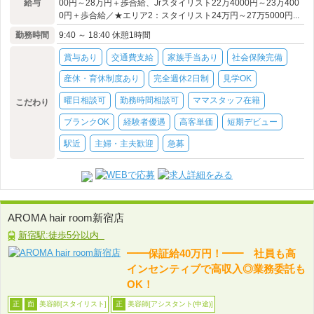
給与
00円～28万円＋歩合給、Jrスタイリスト22万4000円～23万400
0円＋歩合給／★エリア2：スタイリスト24万円～27万5000円...
勤務時間
9:40 ～ 18:40 休憩1時間
賞与あり
交通費支給
家族手当あり
社会保険完備
産休・育休制度あり
完全週休2日制
見学OK
曜日相談可
勤務時間相談可
ママスタッフ在籍
こだわり
ブランクOK
経験者優遇
高客単価
短期デビュー
駅近
主婦・主夫歓迎
急募
AROMA hair room新宿店
新宿駅:徒歩5分以内
━━保証給40万円！━━ 社員も高
インセンティブで高収入◎業務委託も
OK！
美容師[スタイリスト]
美容師[アシスタント(中途)]
正
面
正