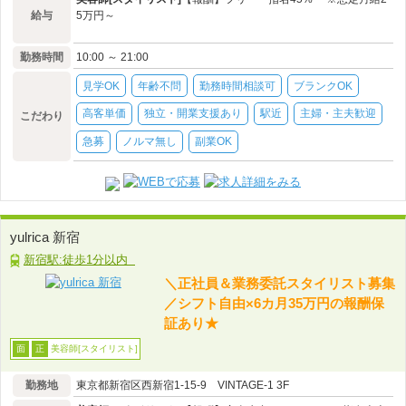
給与
5万円～
勤務時間
10:00 ～ 21:00
見学OK
年齢不問
勤務時間相談可
ブランクOK
高客単価
独立・開業支援あり
駅近
主婦・主夫歓迎
こだわり
急募
ノルマ無し
副業OK
yulrica 新宿
新宿駅:徒歩1分以内
＼正社員＆業務委託スタイリスト募集
／シフト自由×6カ月35万円の報酬保
証あり★
美容師[スタイリスト]
面
正
勤務地
東京都新宿区西新宿1-15-9 VINTAGE-1 3F