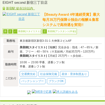
EIGHT second 新宿三丁目店
新宿駅:徒歩1分以内
【Beauty Award 4年連続受賞】最大
毎月35万円保障☆独自の報酬＆集客
システムで高待遇を実現!!
美容師[スタイリスト]
美容師[アシスタント(中途)]
面
正
パ
正
勤務地
東京都新宿区新宿3-31-1 大伸第２ビル6F
美容師[スタイリスト]
【報酬】完全歩合：指名：47～65％／新
給与
規、フリー：40～50％（※支給例／月給35万円～120万円）
美容師[スタイリスト]
【月給】25万円～＋歩合給...
10:00 ～ 23:00 早番、遅番シフト制
勤務時間
早番、遅番シフト制
交通費支給
社会保険完備
産休・育休制度あり
こだわり
バックシャンプー
ブランクOK