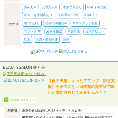
賞与あり
交通費支給
家族手当あり
社会保険完備
産休・育休制度あり
完全週休2日制
見学OK
曜日相談可
勤務時間相談可
ママスタッフ在籍
こだわり
ブランクOK
経験者優遇
高客単価
短期デビュー
駅近
主婦・主夫歓迎
急募
BEAUTYSALON 鏡と星
高田馬場駅:徒歩1分以内
【自由出勤、キャリアアップ、独立支
援】今までにない日本初の美容室で新
しい働き方をしてみませんか？？
美容師[スタイリスト]
面
勤務地
東京都新宿区高田馬場1-28-18 和光ビル1F
美容師[スタイリスト]
【報酬】フリー・指名45%〜 ※想定月給2