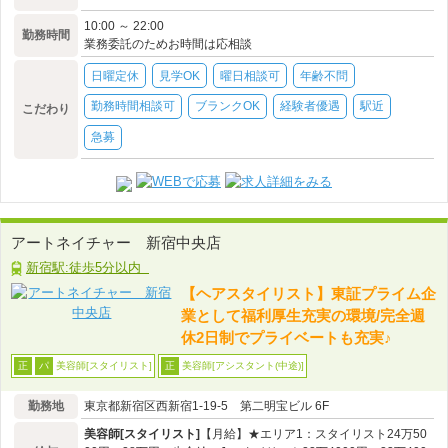
10:00 ～ 22:00
勤務時間
業務委託のためお時間は応相談
日曜定休
見学OK
曜日相談可
年齢不問
勤務時間相談可
ブランクOK
経験者優遇
駅近
こだわり
急募
アートネイチャー 新宿中央店
新宿駅:徒歩5分以内
【ヘアスタイリスト】東証プライム企
業として福利厚生充実の環境/完全週
休2日制でプライベートも充実♪
美容師[スタイリスト]
美容師[アシスタント(中途)]
正
パ
正
勤務地
東京都新宿区西新宿1-19-5 第二明宝ビル 6F
美容師[スタイリスト]
【月給】★エリア1：スタイリスト24万50