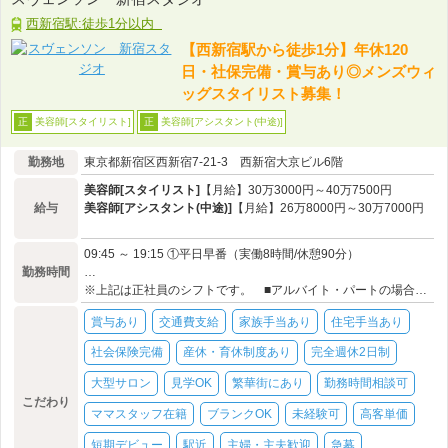
西新宿駅:徒歩1分以内
【西新宿駅から徒歩1分】年休120
日・社保完備・賞与あり◎メンズウィ
ッグスタイリスト募集！
美容師[スタイリスト]
美容師[アシスタント(中途)]
正
正
勤務地
東京都新宿区西新宿7-21-3 西新宿大京ビル6階
美容師[スタイリスト]
【月給】30万3000円～40万7500円
給与
美容師[アシスタント(中途)]
【月給】26万8000円～30万7000円
09:45 ～ 19:15 ①平日早番（実働8時間/休憩90分）
勤務時間
…
※上記は正社員のシフトです。 ■アルバイト・パートの場合…週2日以上、1日3時間以上から応相談
賞与あり
交通費支給
家族手当あり
住宅手当あり
社会保険完備
産休・育休制度あり
完全週休2日制
大型サロン
見学OK
繁華街にあり
勤務時間相談可
こだわり
ママスタッフ在籍
ブランクOK
未経験可
高客単価
短期デビュー
駅近
主婦・主夫歓迎
急募