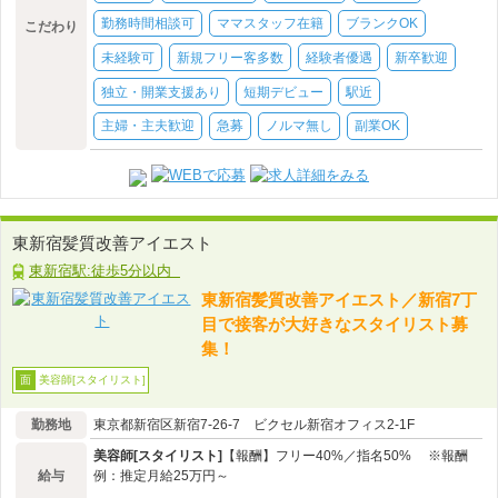
勤務時間相談可
ママスタッフ在籍
ブランクOK
こだわり
未経験可
新規フリー客多数
経験者優遇
新卒歓迎
独立・開業支援あり
短期デビュー
駅近
主婦・主夫歓迎
急募
ノルマ無し
副業OK
東新宿髪質改善アイエスト
東新宿駅:徒歩5分以内
東新宿髪質改善アイエスト／新宿7丁
目で接客が大好きなスタイリスト募
集！
美容師[スタイリスト]
面
勤務地
東京都新宿区新宿7-26-7 ビクセル新宿オフィス2-1F
美容師[スタイリスト]
【報酬】フリー40%／指名50% ※報酬
給与
例：推定月給25万円～