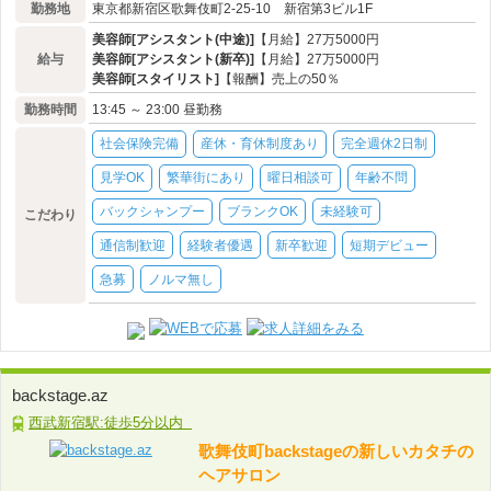
勤務地
東京都新宿区歌舞伎町2-25-10 新宿第3ビル1F
美容師[アシスタント(中途)]
【月給】27万5000円
給与
美容師[アシスタント(新卒)]
【月給】27万5000円
美容師[スタイリスト]
【報酬】売上の50％
勤務時間
13:45 ～ 23:00 昼勤務
社会保険完備
産休・育休制度あり
完全週休2日制
見学OK
繁華街にあり
曜日相談可
年齢不問
バックシャンプー
ブランクOK
未経験可
こだわり
通信制歓迎
経験者優遇
新卒歓迎
短期デビュー
急募
ノルマ無し
backstage.az
西武新宿駅:徒歩5分以内
歌舞伎町backstageの新しいカタチの
ヘアサロン