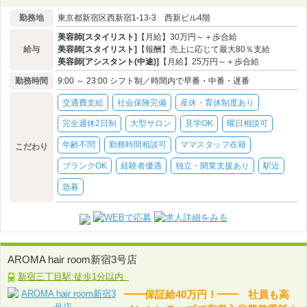
勤務地
東京都新宿区西新宿1‐13‐3 西新ビル4階
美容師[スタイリスト]
【月給】30万円～＋歩合給
給与
美容師[スタイリスト]
【報酬】売上に応じて最大80％支給
美容師[アシスタント(中途)]
【月給】25万円～＋歩合給
勤務時間
9:00 ～ 23:00 シフト制／時間内で早番・中番・遅番
交通費支給
社会保険完備
産休・育休制度あり
完全週休2日制
大型サロン
見学OK
曜日相談可
年齢不問
勤務時間相談可
ママスタッフ在籍
こだわり
ブランクOK
経験者優遇
独立・開業支援あり
駅近
急募
AROMA hair room新宿3号店
新宿三丁目駅:徒歩1分以内
━━保証給40万円！━━ 社員も高