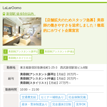
LaLarOomo
新宿駅:徒歩5分以内
【店舗拡大のためスタッフ急募】美容
師の働きやすさを追求しました！徹底
的にホワイト企業宣言
美容師[アシスタント(新卒)]
美容師[アシスタント(中途)]
正
正
美容師[スタイリスト]
正
勤務地
東京都新宿区歌舞伎町1-25-3 西武新宿駅前ビル8階
美容師[アシスタント(新卒)]
【月給】20万円～
給与
美容師[アシスタント(中途)]
【月給】20万円～
美容師[スタイリスト]
【月給】27万円～
勤務時間
10:00 ～ 21:00
交通費支給
セミナー補助あり
社会保険完備
産休・育休制度あり
完全週休2日制
見学OK