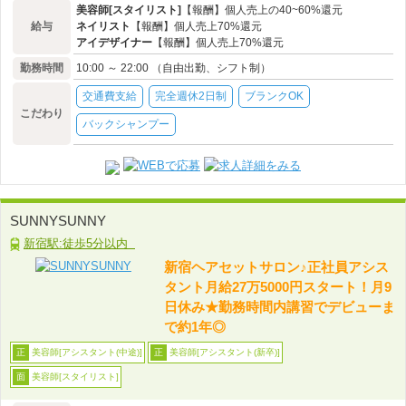
美容師[スタイリスト]
【報酬】個人売上の40~60%還元
給与
ネイリスト
【報酬】個人売上70%還元
アイデザイナー
【報酬】個人売上70%還元
勤務時間
10:00 ～ 22:00 （自由出勤、シフト制）
交通費支給
完全週休2日制
ブランクOK
こだわり
バックシャンプー
SUNNYSUNNY
新宿駅:徒歩5分以内
新宿ヘアセットサロン♪正社員アシス
タント月給27万5000円スタート！月9
日休み★勤務時間内講習でデビューま
で約1年◎
美容師[アシスタント(中途)]
美容師[アシスタント(新卒)]
正
正
美容師[スタイリスト]
面