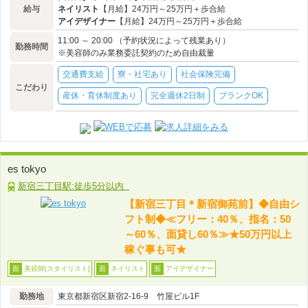
給与
ネイリスト
【月給】24万円～25万円＋歩合給
アイデザイナー
【月給】24万円～25万円＋歩合給
11:00 ～ 20:00 （予約状況によって残業あり）
勤務時間
※美容師のみ業務委託契約のため自由裁量
交通費支給
寮・社宅あり
社会保険完備
こだわり
産休・育休制度あり
完全週休2日制
ブランクOK
es tokyo
新宿三丁目駅:徒歩5分以内
【新宿三丁目＊新宿御苑前】◆自由シ
フト制◆≪フリー：40％、指名：50
～60％、面貸し60％≫★50万円以上
稼ぐ事も可★
美容師[スタイリスト]
ネイリスト
アイデザイナー
面
面
面
勤務地
東京都新宿区新宿2-16-9 竹屋ビル1F