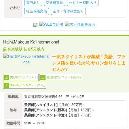
賞与あり
交通費支給
セミナー補助あり
こだわり
社会保険完備
産休・育休制度あり
Hair&Makeup Ke'International
神楽坂駅:徒歩5分以内
一流スタイリストが集結！英語、フラ
ンス語を使いながらサロン創りをしま
せんか?
美容師[スタイリスト]
美容師[アシスタント(新卒)]
正
正
美容師[アシスタント(中途)]
正
勤務地
東京都新宿区神楽坂6-66 三上ビル2F
美容師[スタイリスト]
【月給】30万円～
給与
美容師[アシスタント(新卒)]
【月給】18万円～
美容師[アシスタント(中途)]
【月給】20万円
勤務時間
9:30 ～ 19:30