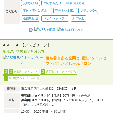
交通費支給
住宅手当あり
社会保険完備
産休・育休制度あり
完全週休2日制
ブランクOK
こだわり
通信制歓迎
バックシャンプー
新卒歓迎
ASPILEAF【アスピリーフ】
江戸川橋駅:徒歩10分以内
落ち着きある空間と”癒し”をコンセ
プトにしたおしゃれサロン
美容師[スタイリスト]
美容師[アシスタント(新卒)]
正
面
正
美容師[アシスタント(中途)]
正
勤務地
東京都新宿区山吹町331 DIABOX １F
美容師[スタイリスト]
【月給】20万～円～＋歩合給
給与
美容師[スタイリスト]
【報酬】個人指名40％ ～／フリー35％
（能力により応相談）...
10:00 ～ 20:00 平日 休憩１時間