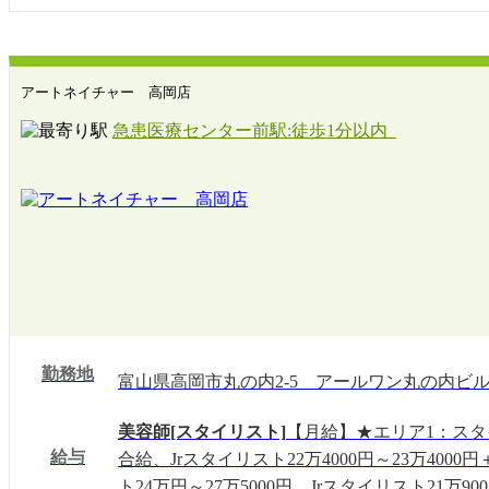
有給(10日)
慶弔休暇
アートネイチャー 高岡店
急患医療センター前駅:徒歩1分以内
勤務地
富山県高岡市丸の内2-5 アールワン丸の内ビル 
美容師[スタイリスト]
【月給】★エリア1：スタイ
給与
合給、Jrスタイリスト22万4000円～23万40
ト24万円～27万5000円、Jrスタイリスト21万900