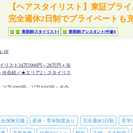
【ヘアスタイリスト】東証プライ
完全週休2日制でプライベートも充
美容師[スタイリスト]
美容師[アシスタント(中途)]
正
パ
正
 6F
リスト24万5000円～28万円＋歩
00円＋歩合給／★エリア2：スタイリス
1万4000円～22万4000円＋歩合
合給
円～1450円／★エリア2：1300円
～1350円
社会保険完備
産休・育休制度あり
完全週休2日制
見学