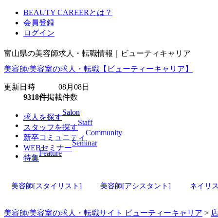
BEAUTY CAREERとは？
会員登録
ログイン
富山県の美容師求人・転職情報｜ビューティキャリア
美容師/美容室の求人・転職【ビューティーキャリア】
更新日時 08月08日
9318件
掲載件数
Salon
求人を探す
Staff
スタッフを探す
Community
新卒コミュニティ
Seminar
WEBセミナー
Feature
特集
美容師[スタイリスト]
美容師[アシスタント]
ネイリ
美容師/美容室の求人・転職サイト ビューティーキャリア
>