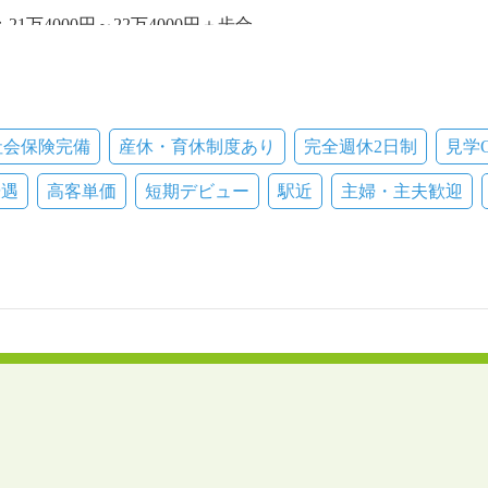
1万4000円～22万4000円＋歩合
合給
円～1450円／★エリア2：1300円
～1350円
社会保険完備
産休・育休制度あり
完全週休2日制
見学
優遇
高客単価
短期デビュー
駅近
主婦・主夫歓迎