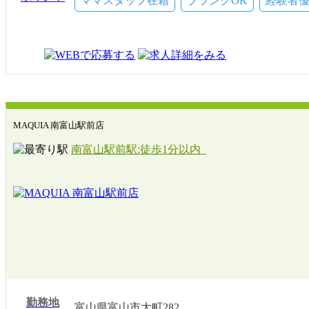
ママスタッフ在籍
ブランクOK
経験者
◆育児休暇
有給(10～20日)
慶弔休暇
MAQUIA 南富山駅前店
南富山駅前駅:徒歩1分以内
勤務地
富山県富山市大町282