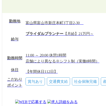
勤務地
富山県富山市新庄本町3丁目2-30
ブライダルプランナー
【月給】21万円～
給与
11:00 ～ 20:00 休憩1時間
勤務時間
店舗により異なる※シフト制（実働8時間）
休日
【年間休日112日】
月間9日（シフト制）
こだわり
賞与あり
交通費支給
社会保険完備
※土・日・祝日は運用上、休日とはなりません
ポイント
年末年始休暇、産前産後休暇・育児休暇（実績
有給休暇（10日～20日）、季節休暇、特別休
夏季・冬季休暇