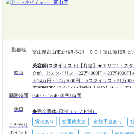
勤務地
富山県富山市新桜町6-24 ＣＯＩ富山新桜町ビル
美容師[スタイリスト]
【月給】★エリア1：スタイ
給与
合給、Jrスタイリスト22万4000円～23万40
ト24万円～27万5000円、Jrスタイリスト21万900
美容師[アシスタント(中途)]
【月給】★エリア1：2
勤務時間
給／★エリア2：20万9000円～21万9000円＋歩
9:40 ～ 18:40 休憩1時間
美容師[スタイリスト]
【時給】★エリア1：1350
休日
～1400円／自毛メニューのみスタイリスト1250円
◆完全週休2日制（シフト制）
◆夏季休暇
賞与あり
交通費支給
家族手当あり
こだわり
◆年末年始休暇
ポイント
◆産前・産後休暇