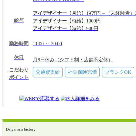
アイデザイナー
【月給】19万円～（未経験者）
給与
アイデザイナー
【時給】1000円
アイデザイナー
【時給】900円
勤務時間
11:00 ～ 20:00
休日
月8日休み（シフト制・店舗不定休）
夏季・冬季休暇
こだわり
交通費支給
社会保険完備
ブランクOK
有給(8日)
ポイント
Defy's hair factory