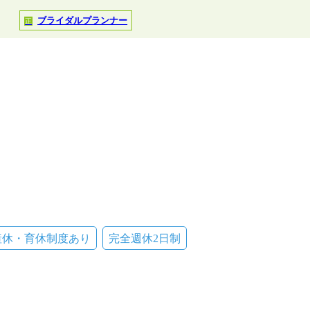
ブライダルプランナー
正
産休・育休制度あり
完全週休2日制
。
あり）
暇、慶弔休暇