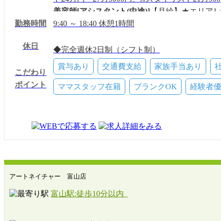
美容師[アシスタント(中途)]
【月給】★エリア1：2
勤務時間
給／★エリア2：20万9000円～21万9000円＋歩
9:40 ～ 18:40 休憩1時間
美容師[スタイリスト]
【時給】★エリア1：1350
休日
～1400円／自毛メニューのみスタイリスト1250円
◆完全週休2日制（シフト制）
◆夏季休暇
賞与あり
交通費支給
家族手当あり
こだわり
◆年末年始休暇
ポイント
◆産前・産後休暇
ママスタッフ在籍
ブランクOK
経験者
◆育児休暇
有給(10～20日)
慶弔休暇
アートネイチャー 富山店
富山駅:徒歩10分以内