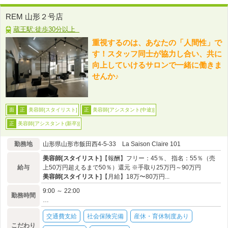
REM 山形２号店
蔵王駅:徒歩30分以上
重視するのは、あなたの「人間性」で
す！スタッフ同士が協力し合い、共に
向上していけるサロンで一緒に働きま
せんか♪
美容師[スタイリスト]
美容師[アシスタント(中途)]
面
正
正
美容師[アシスタント(新卒)]
正
勤務地
山形県山形市飯田西4-5-33 La Saison Claire 101
美容師[スタイリスト]
【報酬】フリー：45％、 指名：55％（売
給与
上50万円超えるまで50％）還元 ※手取り25万円～90万円
美容師[スタイリスト]
【月給】18万〜80万円...
9:00 ～ 22:00
勤務時間
…
交通費支給
社会保険完備
産休・育休制度あり
こだわり