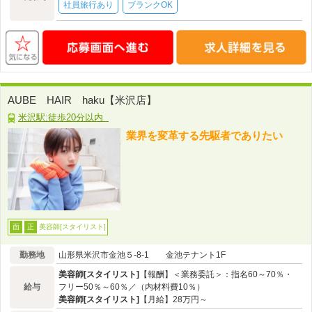
社員旅行あり
ブランクOK
AUBE HAIR haku【米沢店】
米沢駅:徒歩20分以内
業界を変革する先駆者でありたい
美容師[スタイリスト]
面
正
勤務地
山形県米沢市金池５-8-1 金池テナント1F
美容師[スタイリスト]
【報酬】＜業務委託＞：指名60～70％・
給与
フリー50％～60％／（内材料費10％）
美容師[スタイリスト]
【月給】28万円～