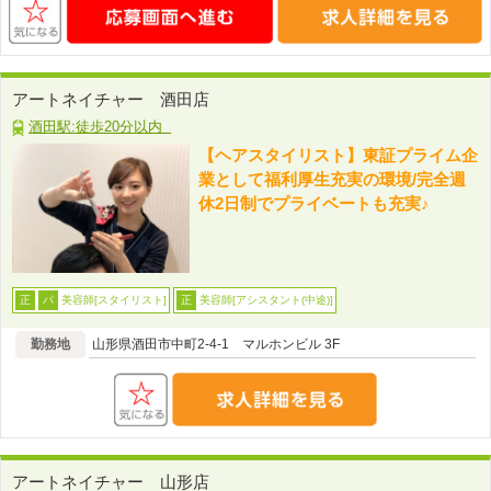
アートネイチャー 酒田店
酒田駅:徒歩20分以内
【ヘアスタイリスト】東証プライム企
業として福利厚生充実の環境/完全週
休2日制でプライベートも充実♪
美容師[スタイリスト]
美容師[アシスタント(中途)]
正
パ
正
勤務地
山形県酒田市中町2-4-1 マルホンビル 3F
アートネイチャー 山形店