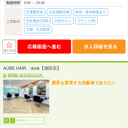
勤務時間
9:00 ～ 20:00
交通費支給
社会保険完備
産休・育休制度あり
完全週休2日制
大型サロン
ブランクOK
こだわり
主婦・主夫歓迎
AUBE HAIR dunk【酒田店】
酒田駅:徒歩20分以内
業界を変革する先駆者でありたい
美容師[スタイリスト]
面
正