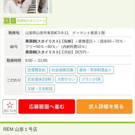
美容師[スタイリスト]
面
正
勤務地
山形県山形市東原町3‐9‐11 ディマント東原１階
美容師[スタイリスト]
【報酬】＜業務委託＞：指名60～70％・
給与
フリー50％～60％／（内材料費10％）
美容師[スタイリスト]
【月給】28万円～
勤務時間
9:00 ～ 21:00
交通費支給
社会保険完備
産休・育休制度あり
完全週休2日制
大型サロン
ブランクOK
こだわり
主婦・主夫歓迎
REM 山形１号店