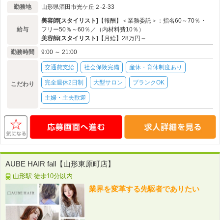
勤務地
山形県酒田市光ケ丘２-2-33
美容師[スタイリスト]
【報酬】＜業務委託＞：指名60～70％・
給与
フリー50％～60％／（内材料費10％）
美容師[スタイリスト]
【月給】28万円～
勤務時間
9:00 ～ 21:00
交通費支給
社会保険完備
産休・育休制度あり
完全週休2日制
大型サロン
ブランクOK
こだわり
主婦・主夫歓迎
AUBE HAIR fall【山形東原町店】
山形駅:徒歩10分以内
業界を変革する先駆者でありたい