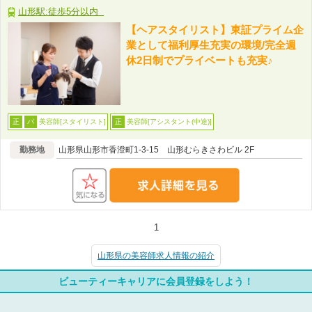
山形駅:徒歩5分以内
【ヘアスタイリスト】東証プライム企
業として福利厚生充実の環境/完全週
休2日制でプライベートも充実♪
美容師[スタイリスト]
美容師[アシスタント(中途)]
正
パ
正
勤務地
山形県山形市香澄町1-3-15 山形むらきさわビル 2F
1
山形県の美容師求人情報の紹介
ビューティーキャリアに会員登録をしよう！