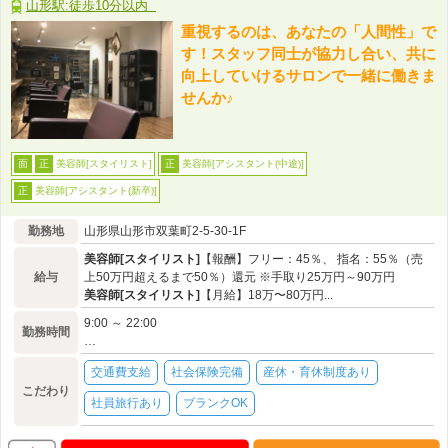
山形駅:徒歩10分以内
重視するのは、あなたの「人間性」で
す！スタッフ同士が協力し合い、共に
向上していけるサロンで一緒に働きま
せんか♪
美容師[スタイリスト]
美容師[アシスタント(中途)]
面
正
正
美容師[アシスタント(新卒)]
正
勤務地
山形県山形市双葉町2-5-30-1F
美容師[スタイリスト]
【報酬】フリー：45％、 指名：55％（売
給与
上50万円超えるまで50％）還元 ※手取り25万円～90万円
美容師[スタイリスト]
【月給】18万〜80万円...
9:00 ～ 22:00
勤務時間
…
交通費支給
社会保険完備
産休・育休制度あり
こだわり
社員旅行あり
ブランクOK