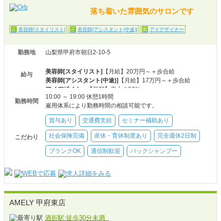
落ち着いた雰囲気のサロンです
美容師[スタイリスト]
美容師[アシスタント(中途)]
アイデザイナー
正
正
面
勤務地
山梨県甲府市朝日2-10-5
美容師[スタイリスト]
【月給】20万円～＋歩合給
給与
美容師[アシスタント(中途)]
【月給】17万円～＋歩合給
アイデザイナー
【報酬】売上の50%
10:00 ～ 19:00 休憩1時間
勤務時間
雇用体系により勤務時間の相談可能です。
賞与あり
交通費支給
セミナー補助あり
社会保険完備
産休・育休制度あり
完全週休2日制
こだわり
ブランクOK
通信制歓迎
バックシャンプー
AMELY 甲府東店
酒折駅:徒歩30分未満