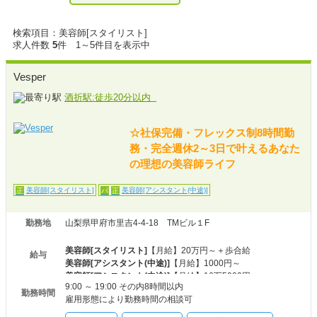
検索項目：美容師[スタイリスト]
求人件数
5
件 1～5件目を表示中
Vesper
酒折駅:徒歩20分以内
☆社保完備・フレックス制8時間勤
務・完全週休2～3日で叶えるあなた
の理想の美容師ライフ
美容師[スタイリスト]
美容師[アシスタント(中途)]
正
パ
正
勤務地
山梨県甲府市里吉4-4-18 TMビル１F
美容師[スタイリスト]
【月給】20万円～＋歩合給
給与
美容師[アシスタント(中途)]
【月給】1000円～
美容師[アシスタント(中途)]
【月給】16万5000円
9:00 ～ 19:00 その内8時間以内
勤務時間
雇用形態により勤務時間の相談可