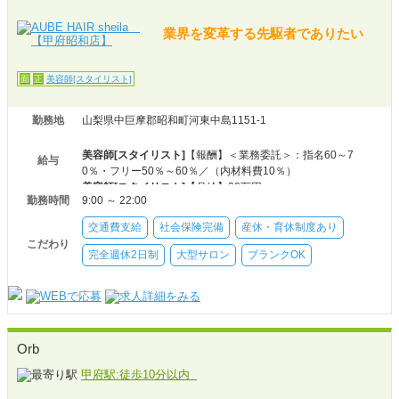
業界を変革する先駆者でありたい
美容師[スタイリスト]
面
正
勤務地
山梨県中巨摩郡昭和町河東中島1151-1
美容師[スタイリスト]
【報酬】＜業務委託＞：指名60～7
給与
0％・フリー50％～60％／（内材料費10％）
美容師[スタイリスト]
【月給】28万円～
勤務時間
9:00 ～ 22:00
交通費支給
社会保険完備
産休・育休制度あり
こだわり
完全週休2日制
大型サロン
ブランクOK
Orb
甲府駅:徒歩10分以内