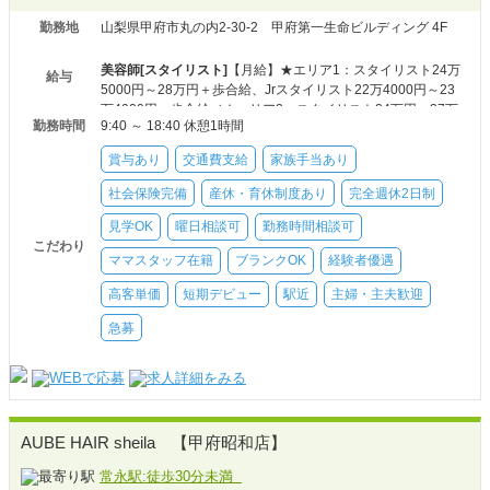
勤務地
山梨県甲府市丸の内2-30-2 甲府第一生命ビルディング 4F
美容師[スタイリスト]
【月給】★エリア1：スタイリスト24万
給与
5000円～28万円＋歩合給、Jrスタイリスト22万4000円～23
万4000円＋歩合給／★エリア2：スタイリスト24万円～27万
勤務時間
9:40 ～ 18:40 休憩1時間
5000円、Jrスタイリスト21万900
美容師[アシスタント(中途)]
【月給】★エリア1：21万4000円
賞与あり
交通費支給
家族手当あり
～22万4000円＋歩合給／★エリア2：20万9000円～21万900
0円＋歩合給
社会保険完備
産休・育休制度あり
完全週休2日制
美容師[スタイリスト]
【時給】★エリア1：1350円～1450円
見学OK
曜日相談可
勤務時間相談可
／★エリア2：1300円～1400円／自毛メニューのみスタイリ
こだわり
スト1250円～1350円
ママスタッフ在籍
ブランクOK
経験者優遇
高客単価
短期デビュー
駅近
主婦・主夫歓迎
急募
AUBE HAIR sheila 【甲府昭和店】
常永駅:徒歩30分未満