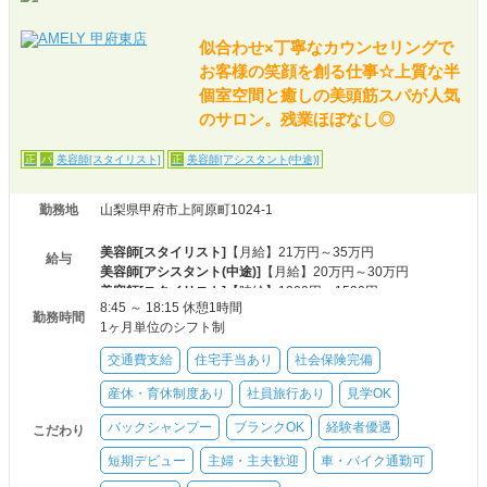
似合わせ×丁寧なカウンセリングで
お客様の笑顔を創る仕事☆上質な半
個室空間と癒しの美頭筋スパが人気
のサロン。残業ほぼなし◎
美容師[スタイリスト]
美容師[アシスタント(中途)]
正
パ
正
勤務地
山梨県甲府市上阿原町1024‐1
美容師[スタイリスト]
【月給】21万円～35万円
給与
美容師[アシスタント(中途)]
【月給】20万円～30万円
美容師[スタイリスト]
【時給】1200円～1500円
8:45 ～ 18:15 休憩1時間
勤務時間
1ヶ月単位のシフト制
交通費支給
住宅手当あり
社会保険完備
産休・育休制度あり
社員旅行あり
見学OK
バックシャンプー
ブランクOK
経験者優遇
こだわり
短期デビュー
主婦・主夫歓迎
車・バイク通勤可