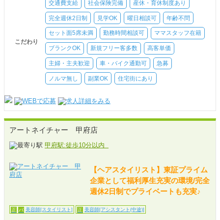
交通費支給
社会保険完備
産休・育休制度あり
完全週休2日制
見学OK
曜日相談可
年齢不問
セット面5席未満
勤務時間相談可
ママスタッフ在籍
こだわり
ブランクOK
新規フリー客多数
高客単価
主婦・主夫歓迎
車・バイク通勤可
急募
ノルマ無し
副業OK
住宅街にあり
アートネイチャー 甲府店
甲府駅:徒歩10分以内
【ヘアスタイリスト】東証プライム
企業として福利厚生充実の環境/完全
週休2日制でプライベートも充実♪
美容師[スタイリスト]
美容師[アシスタント(中途)]
正
パ
正