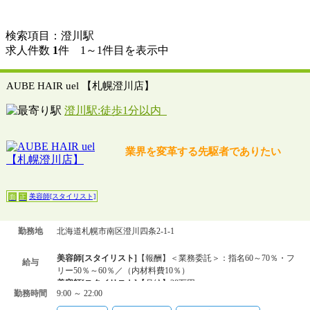
検索項目：澄川駅
求人件数
1
件 1～1件目を表示中
AUBE HAIR uel 【札幌澄川店】
澄川駅:徒歩1分以内
業界を変革する先駆者でありたい
美容師[スタイリスト]
面
正
勤務地
北海道札幌市南区澄川四条2-1-1
美容師[スタイリスト]
【報酬】＜業務委託＞：指名60～70％・フ
給与
リー50％～60％／（内材料費10％）
美容師[スタイリスト]
【月給】28万円～
勤務時間
9:00 ～ 22:00