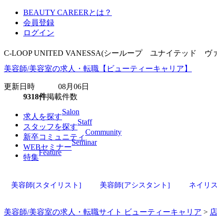
BEAUTY CAREERとは？
会員登録
ログイン
C-LOOP UNITED VANESSA(シーループ ユナイテ
美容師/美容室の求人・転職【ビューティーキャリア】
更新日時 08月06日
9318件
掲載件数
Salon
求人を探す
Staff
スタッフを探す
Community
新卒コミュニティ
Seminar
WEBセミナー
Feature
特集
美容師[スタイリスト]
美容師[アシスタント]
ネイリ
美容師/美容室の求人・転職サイト ビューティーキャリア
>