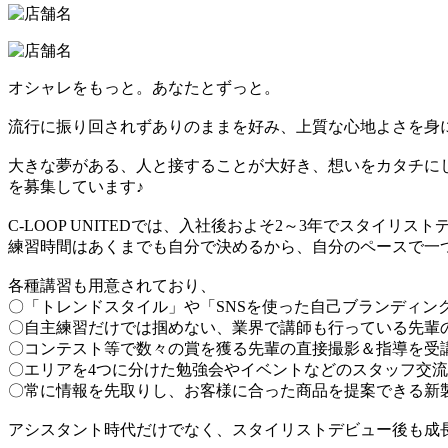
オシャレをもっと。あなたとずっと。
流行に振り回されずありのままを好み、上質な心地よさを身に着
大きな夢がある、人と接することが大好き、想いをカタチに
を募集しています♪
C-LOOP UNITEDでは、入社後およそ2～3年でスタ
練習時間はあくまでも自分で決めるから、自分のペースで一
各種講習も用意されており、
〇「トレンドスタイル」や「SNSを使った自己ブランディン
〇自主練習だけでは掴めない、業界で講師も行っている先輩
〇コンテスト等で数々の賞を獲る先輩の直接撮影＆指導を受
〇エリアを4つに分けた勉強会やイベントなどのスタッフ交
〇常に情報を先取りし、お客様に合った商品を提案できる新
アシスタント時代だけでなく、スタイリストデビュー後も成長で