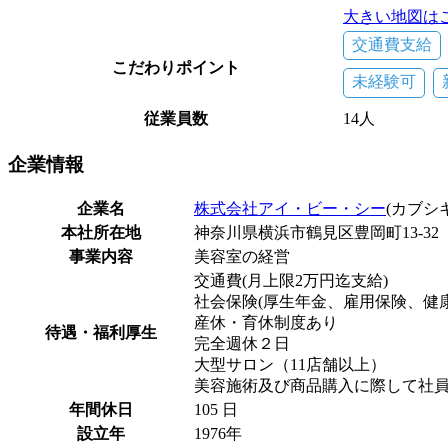
大きい地図は
交通費支給
こだわりポイント
未経験可
従業員数
14人
企業
情報
企業名
株式会社アイ・ビー・シー
(カブシ
本社所在地
神奈川県横浜市鶴見区豊岡町13-3
事業内容
美容室の経営
交通費(月上限2万円迄支給)
社会保険(厚生年金、雇用保険、健
産休・育休制度あり
待遇・福利厚生
完全週休２日
大型サロン（11店舗以上）
美容施術及び商品購入に際して社
年間休日
105 日
設立年
1976年