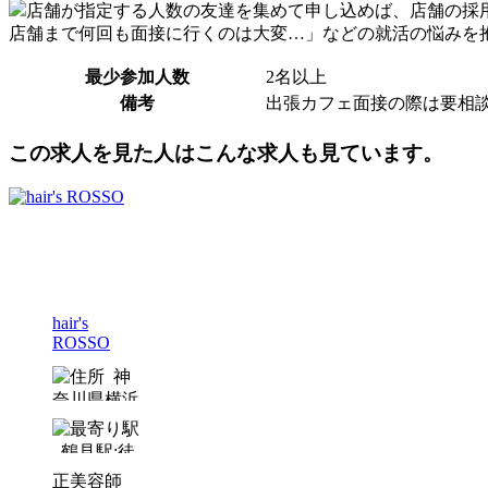
店舗が指定する人数の友達を集めて申し込めば、店舗の採
店舗まで何回も面接に行くのは大変…」などの就活の悩みを
最少参加人数
2名以上
備考
出張カフェ面接の際は要相
この求人を見た人はこんな求人も見ています。
hair's
ROSSO
神
奈川県横浜
市鶴見区
鶴見駅:徒
歩5分以内
正
美容師