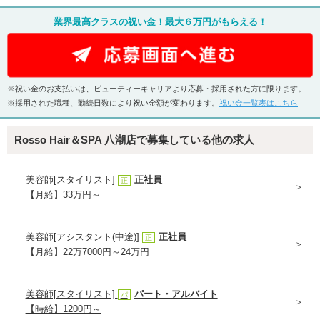
業界最高クラスの祝い金！最大６万円がもらえる！
※祝い金のお支払いは、ビューティーキャリアより応募・採用された方に限ります。
※採用された職種、勤続日数により祝い金額が変わります。
祝い金一覧表はこちら
Rosso Hair＆SPA 八潮店で募集している他の求人
美容師[スタイリスト]
正社員
正
【月給】33万円～
美容師[アシスタント(中途)]
正社員
正
【月給】22万7000円～24万円
美容師[スタイリスト]
パート・アルバイト
パ
【時給】1200円～