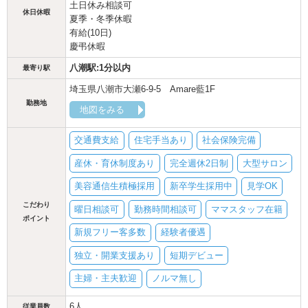
土日休み相談可
休日休暇
夏季・冬季休暇
有給(10日)
慶弔休暇
八潮駅:1分以内
最寄り駅
埼玉県八潮市大瀬6-9-5 Amare藍1F
勤務地
地図をみる
交通費支給
住宅手当あり
社会保険完備
産休・育休制度あり
完全週休2日制
大型サロン
美容通信生積極採用
新卒学生採用中
見学OK
こだわり
曜日相談可
勤務時間相談可
ママスタッフ在籍
ポイント
新規フリー客多数
経験者優遇
独立・開業支援あり
短期デビュー
主婦・主夫歓迎
ノルマ無し
6人
従業員数