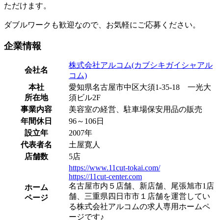
ただけます。
ダブルワークも歓迎なので、お気軽にご応募ください。
企業情報
株式会社アルコム(カブシキガイシャアル
会社名
コム)
本社
愛知県名古屋市中区大須1-35-18 一光大
所在地
須ビル2F
事業内容
美容室の経営、駐車場保安用品の販売
年間休日
96～106日
設立年
2007年
代表者名
土屋寛人
店舗数
5店
https://www.11cut-tokai.com/
https://11cut-center.com
名古屋市内５店舗、新店舗、尾張旭市1店
ホーム
舗、三重県四日市市１店舗を運営してい
ページ
る株式会社アルコムの求人専用ホームペ
ージです♪