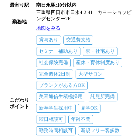
最寄り駅
南日永駅:10分以内
三重県四日市市日永4-2-41 カヨーショッピ
ングセンター2F
勤務地
地図をみる
賞与あり
交通費支給
セミナー補助あり
寮・社宅あり
社会保険完備
産休・育休制度あり
完全週休2日制
大型サロン
ブランクがある方OK
美容通信生積極採用
託児所完備
こだわり
ポイント
新卒学生採用中
見学OK
曜日相談可
年齢不問
勤務時間相談可
新規フリー客多数