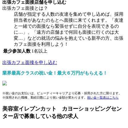
出張カフェ面接店舗
を申し込む
出張カフェ面接とは？
店舗が指定する人数の友達を集めて申し込めば、採用
担当者があなたのもとへ面接に来てくれます。「友達
と一緒での面接なら緊張せずに自分を表現できるの
に…」、「遠方の店舗まで何回も面接に行くのは大
変…」などの就活の悩みを抱えている新卒の方、出張
カフェ面接を利用しよう！
最少参加人数
1名以上
出張カフェ面接を申し込む
業界最高クラスの祝い金！最大６万円がもらえる！
※祝い金のお支払いは、ビューティーキャリアより応募・採用された方に限ります。
※採用された職種、勤続日数により祝い金額が変わります。
祝い金一覧表はこちら
美容室イレブンカット カヨーショッピングセン
ター店で募集している他の求人