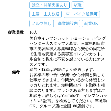
独立・開業支援あり
駅近
主婦・主夫歓迎
車・バイク通勤可
ノルマ無し
商業施設内
副業OK
従業員数
10人
美容室イレブンカット カヨーショッピング
センター店スタッフ大募集。三重県四日市
市の美容師求人募集転職なら安心の固定給
で生活も安定する美容室イレブンカット。
歩合制で将来に不安を感じている方にオス
スメです。
給与・時給は経験により優遇します。
備考
お客様の奪い合いが無いから仲間と楽しく
仕事ができます。仲間がいるから休憩もシ
ッカリとれます。短時間のパート勤務も相
談にのります。ブランクある方もまずはご
相談を。詳しくはYouTubeで「イレブンカッ
ト3つの証言」を検索してください。車通勤
OK。グループ店は全国180店舗です。