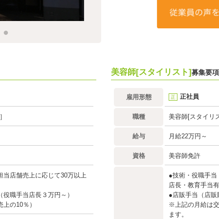
美容師[スタイリスト]
募集要
正社員
雇用形態
正
］
職種
美容師[スタイリス
給与
月給22万円～
資格
美容師免許
担当店舗売上に応じて30万以上
●技術・役職手当
店長・教育手当
（役職手当店長３万円～）
●店販手当（店販
売上の10％）
※上記の月給は交
ます。