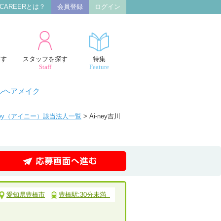
 CAREERとは？
会員登録
ログイン
探す
スタッフを探す
特集
Staff
Feature
ルヘアメイク
-ney（アイニー）該当法人一覧
> Ai-ney吉川
愛知県豊橋市
豊橋駅:30分未満