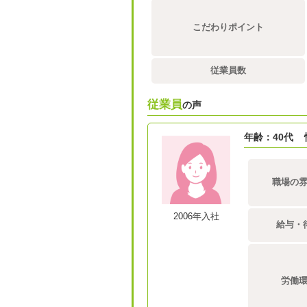
こだわりポイント
従業員数
従業員
の声
年齢：40代
職場の
2006年入社
給与・
労働