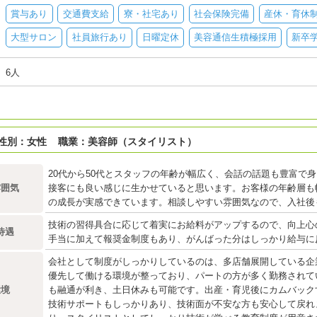
賞与あり
交通費支給
寮・社宅あり
社会保険完備
産休・育休
大型サロン
社員旅行あり
日曜定休
美容通信生積極採用
新卒
6人
 性別：女性 職業：美容師（スタイリスト）
20代から50代とスタッフの年齢が幅広く、会話の話題も豊富で
雰囲気
接客にも良い感じに生かせていると思います。お客様の年齢層も
の成長が実感できています。相談しやすい雰囲気なので、入社後
技術の習得具合に応じて着実にお給料がアップするので、向上心
待遇
手当に加えて報奨金制度もあり、がんばった分はしっかり給与に
会社として制度がしっかりしているのは、多店舗展開している企
優先して働ける環境が整っており、パートの方が多く勤務されて
環境
も融通が利き、土日休みも可能です。出産・育児後にカムバック
技術サポートもしっかりあり、技術面が不安な方も安心して戻れ