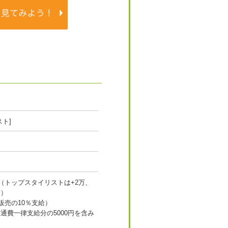
項
ト]
（トップスタイリストは+2万、
有）
販売の10％支給）
通費一律支給分の5000円を含み