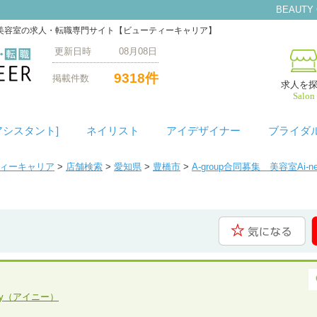
BEAUTY
容師/美容室の求人・転職専門サイト【ビューティーキャリア】
更新日時 08月08日
9318件
掲載件数
求人を
Salon
アシスタント]
ネイリスト
アイデザイナー
ブライダ
ティーキャリア
>
店舗検索
>
愛知県
>
豊橋市
>
A-group合同募集 美容室Ai
ney（アイニー）