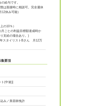
合の給与です。
形態は面接時に相談可。完全週休
月12休み可能）
上の10％）
の月ごとの利益目標額達成時か
り支給の場合あり。)
1年スタイリストBさん 月12万
募集要項
ト(中途)]
見込み／美容師免許