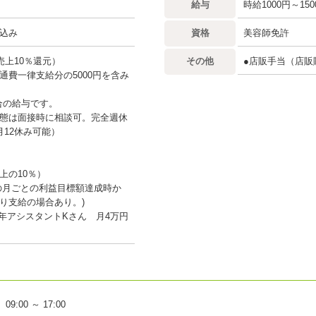
給与
時給1000円～150
込み
資格
美容師免許
売上10％還元）
その他
●店販手当（店販
通費一律支給分の5000円を含み
合の給与です。
態は面接時に相談可。完全週休
月12休み可能）
上の10％）
の月ごとの利益目標額達成時か
り支給の場合あり。)
1年アシスタントKさん 月4万円
09:00 ～ 17:00