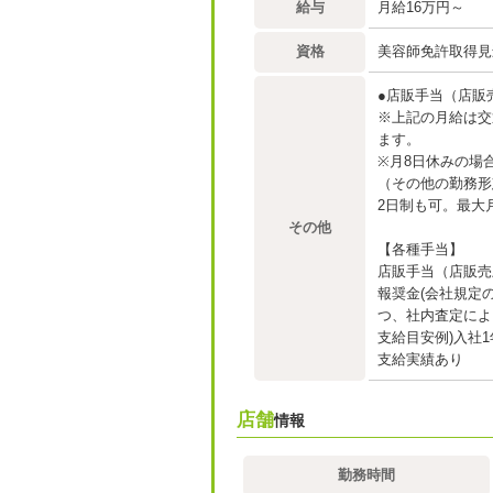
給与
月給16万円～
資格
美容師免許取得見
●店販手当（店販
※上記の月給は交
ます。
※月8日休みの場
（その他の勤務形
2日制も可。最大
その他
【各種手当】
店販手当（店販売
報奨金(会社規定
つ、社内査定によ
支給目安例)入社
支給実績あり
店舗
情報
勤務時間