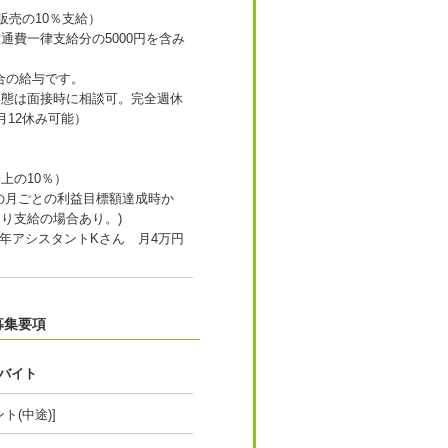
販売の10％支給）
通費一律支給分の5000円を含み
合の給与です。
形態は面接時に相談可。完全週休
月12休み可能）
上の10％）
の月ごとの利益目標額達成時か
り支給の場合あり。)
1年アシスタントKさん 月4万円
募集要項
バイト
ト(中途)]