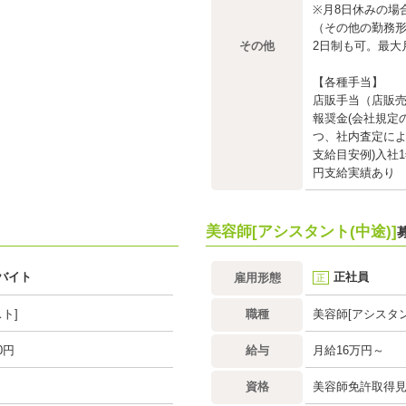
※月8日休みの場
（その他の勤務
その他
2日制も可。最大
【各種手当】
店販手当（店販売
報奨金(会社規定
つ、社内査定によ
支給目安例)入社
円支給実績あり
美容師[アシスタント(中途)]
バイト
正社員
雇用形態
正
ト]
職種
美容師[アシスタン
0円
給与
月給16万円～
資格
美容師免許取得