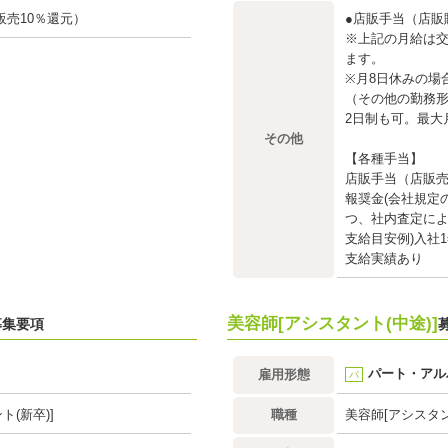
販売10％還元）
●店販手当（店販
※上記の月給は交
ます。
※月8日休みの場
（その他の勤務
2日制も可。最大
その他
【各種手当】
店販手当（店販売
報奨金(会社規定
つ、社内査定によ
支給目安例)入社
支給実績あり
美容師[アシスタント(中途)]
募集要項
パート・アル
雇用形態
パ
ト(新卒)]
職種
美容師[アシスタン