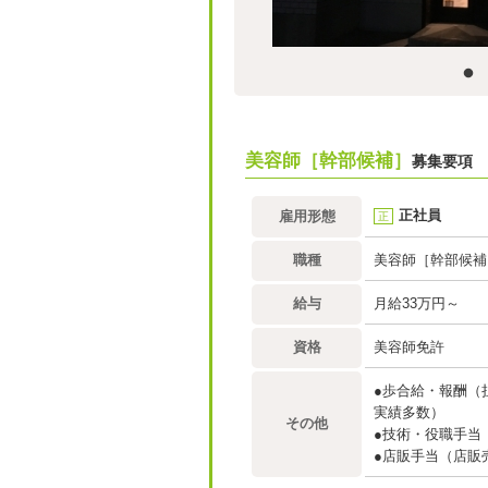
美容師［幹部候補］
募集要項
正社員
雇用形態
正
職種
美容師［幹部候補
給与
月給33万円～
資格
美容師免許
●歩合給・報酬（
実績多数）
その他
●技術・役職手当
●店販手当（店販