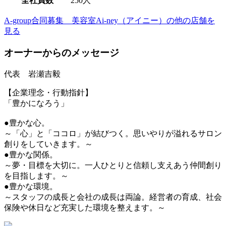
全社員数
250人
A-group合同募集 美容室Ai-ney（アイニー）の他の店舗を
見る
オーナーからのメッセージ
代表 岩瀬吉毅
【企業理念・行動指針】
「豊かになろう」
●豊かな心。
～「心」と「ココロ」が結びつく。思いやりが溢れるサロン
創りをしていきます。～
●豊かな関係。
～夢・目標を大切に。一人ひとりと信頼し支えあう仲間創り
を目指します。～
●豊かな環境。
～スタッフの成長と会社の成長は両論。経営者の育成、社会
保険や休日など充実した環境を整えます。～