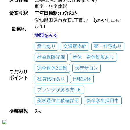
休日休暇
に要相談。最大12休みまで可）
夏季・冬季休暇
最寄り駅
三河田原駅:10分以内
愛知県田原市赤石1丁目37 あかいしKモー
ル１F
勤務地
地図をみる
賞与あり
交通費支給
寮・社宅あり
社会保険完備
産休・育休制度あり
完全週休2日制
大型サロン
こだわり
ポイント
社員旅行あり
日曜定休
ブランクがある方OK
美容通信生積極採用
新卒学生採用中
従業員数
6人