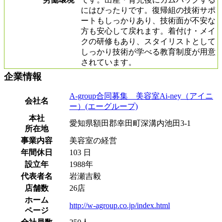
にはぴったりです。復帰組の技術サポ
ートもしっかりあり、技術面が不安な
方も安心して戻れます。着付け・メイ
クの研修もあり、スタイリストとして
しっかり技術が学べる教育制度が用意
されています。
企業情報
A-group合同募集 美容室Ai-ney（アイニ
会社名
ー）(エーグループ)
本社
愛知県額田郡幸田町深溝内池田3-1
所在地
事業内容
美容室の経営
年間休日
103 日
設立年
1988年
代表者名
岩瀬吉毅
店舗数
26店
ホーム
http://w-agroup.co.jp/index.html
ページ