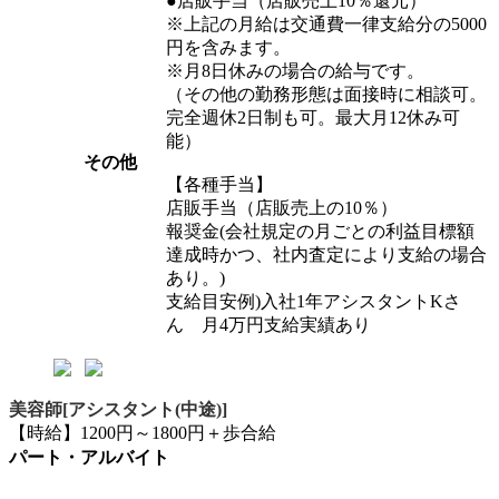
●店販手当（店販売上10％還元）
※上記の月給は交通費一律支給分の5000
円を含みます。
※月8日休みの場合の給与です。
（その他の勤務形態は面接時に相談可。
完全週休2日制も可。最大月12休み可
能）
その他
【各種手当】
店販手当（店販売上の10％）
報奨金(会社規定の月ごとの利益目標額
達成時かつ、社内査定により支給の場合
あり。)
支給目安例)入社1年アシスタントKさ
ん 月4万円支給実績あり
美容師[アシスタント(中途)]
【時給】1200円～1800円＋歩合給
パート・アルバイト