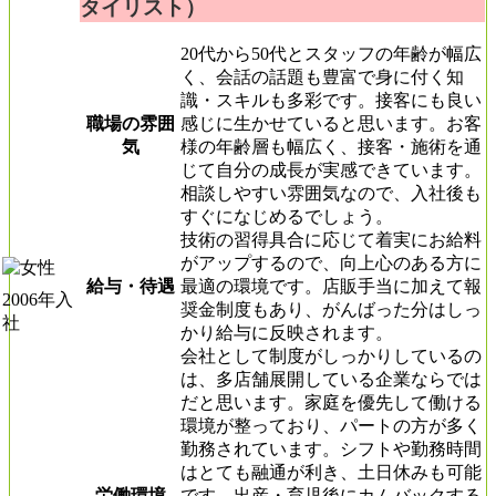
タイリスト）
20代から50代とスタッフの年齢が幅広
く、会話の話題も豊富で身に付く知
識・スキルも多彩です。接客にも良い
職場の雰囲
感じに生かせていると思います。お客
気
様の年齢層も幅広く、接客・施術を通
じて自分の成長が実感できています。
相談しやすい雰囲気なので、入社後も
すぐになじめるでしょう。
技術の習得具合に応じて着実にお給料
がアップするので、向上心のある方に
給与・待遇
最適の環境です。店販手当に加えて報
2006年入
奨金制度もあり、がんばった分はしっ
社
かり給与に反映されます。
会社として制度がしっかりしているの
は、多店舗展開している企業ならでは
だと思います。家庭を優先して働ける
環境が整っており、パートの方が多く
勤務されています。シフトや勤務時間
はとても融通が利き、土日休みも可能
労働環境
です。出産・育児後にカムバックする