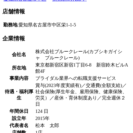
店舗情報
勤務地
愛知県名古屋市中区栄1-1-5
企業情報
株式会社ブルークレール(カブシキガイシ
会社名
ャ ブルークレール)
東京都新宿区新宿1丁目6-8 新宿鈴木ビルA
所在地
館4F
事業内容
ブライダル業界への転職支援サービス
賞与(2023年度実績有)／交通費(全額支給)／
待遇・福利厚
社会保険(厚生年金、雇用保険、健康保険、
生
労災）／産休・育休制度あり／完全週休２
日
年間休日
124 日
設立年
2015年
代表者名
松本 太郎
店舗数
1店