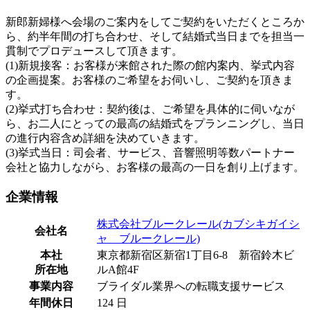
新郎新婦様へ会場のご案内をしてご契約をいただくところか
ら、約半年間の打ち合わせ、そして結婚式当日までを担当一
貫制でプロデュースして頂きます。
(1)新規接客：お客様が来館された際の館内案内、挙式内容
の企画提案。お客様のご希望をお伺いし、ご契約を頂きま
す。
(2)挙式打ち合わせ：契約後は、ご希望を具体的に伺いなが
ら、お二人にとっての最高の結婚式をプランニングし、当日
の進行内容含め詳細を決めていきます。
(3)挙式当日：司会者、サービス、音響照明等数パートナー
会社と協力しながら、お客様の最高の一日を創り上げます。
企業情報
株式会社ブルークレール(カブシキガイシ
会社名
ャ ブルークレール)
本社
東京都新宿区新宿1丁目6-8 新宿鈴木ビ
所在地
ルA館4F
事業内容
ブライダル業界への転職支援サービス
年間休日
124 日