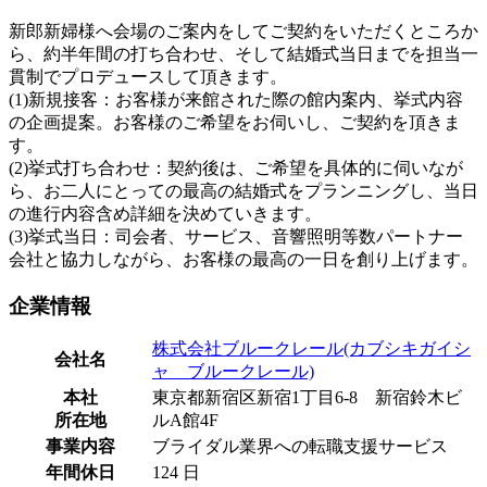
新郎新婦様へ会場のご案内をしてご契約をいただくところか
ら、約半年間の打ち合わせ、そして結婚式当日までを担当一
貫制でプロデュースして頂きます。
(1)新規接客：お客様が来館された際の館内案内、挙式内容
の企画提案。お客様のご希望をお伺いし、ご契約を頂きま
す。
(2)挙式打ち合わせ：契約後は、ご希望を具体的に伺いなが
ら、お二人にとっての最高の結婚式をプランニングし、当日
の進行内容含め詳細を決めていきます。
(3)挙式当日：司会者、サービス、音響照明等数パートナー
会社と協力しながら、お客様の最高の一日を創り上げます。
企業情報
株式会社ブルークレール(カブシキガイシ
会社名
ャ ブルークレール)
本社
東京都新宿区新宿1丁目6-8 新宿鈴木ビ
所在地
ルA館4F
事業内容
ブライダル業界への転職支援サービス
年間休日
124 日