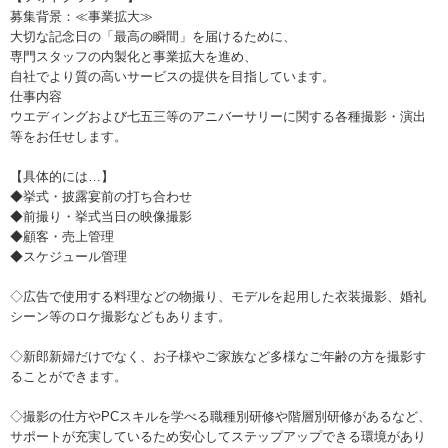
募集背景：≪事業拡大≫
大切な記念日の「最高の瞬間」を届けるために、
専門スタッフの内製化と事業拡大を進め、
自社でより質の高いサービスの提供を目指しています。
仕事内容
ウエディングおよび七五三等のアニバーサリーに関する各種撮影・演出
等をお任せします。
【具体的には…】
◆挙式・披露宴前の打ち合わせ
◆前撮り・挙式当日の映像撮影
◆顧客・売上管理
◆スケジュール管理
◇広告で使用する料理などの物撮り、モデルを起用した衣装撮影、婚礼
シーン等のロケ撮影などもあります。
◇新郎新婦だけでなく、お子様やご家族など多様なご年齢の方を撮影す
ることができます。
◇撮影の仕方やPCスキルを学べる職種別研修や階層別研修があるなど、
サポートが充実しているため安心してステップアップできる環境があり