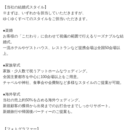
【当社の結婚式スタイル】
※まずは、いずれかを担当していただきますが、
ゆくゆくすべてのスタイルをご担当いただきます。
●楽婚
お客様の「こだわり」に合わせて祝儀の範囲で行えるリーズナブルな結
婚式。
一流ホテルやゲストハウス、レストランなど提携会場は全国50会場以
上。
●家族挙式
家族・少人数で祝うアットホームなウェディング。
全国主要都市を中心に100会場以上をご用意。
チャペルや神社、食事会や会費制など多様なスタイルのご提案が可能。
●海外挙式
当社の売上約50%を占める海外ウェディング。
新規顧客の獲得から出発までのお打合せまでしっかりサポート。
新婚旅行や帰国後パーティーのご提案も。
【フォトグラファー】