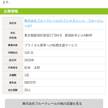
ます。
企業情報
株式会社ブルークレール(カブシキガイシャ ブルークレ
会社名
ール)
本社
東京都新宿区新宿1丁目6-8 新宿鈴木ビルA館4F
所在地
ブライダル業界への転職支援サービス
事業内容
124 日
年間休日
2015年
設立年
松本 太郎
代表者名
1店
店舗数
500万円
資本金
20人
全社員数
株式会社ブルークレールの他の店舗を見る