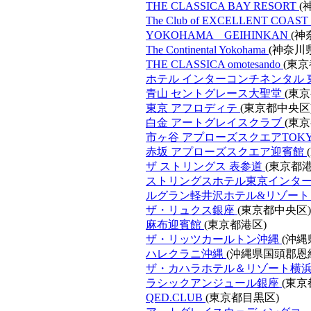
THE CLASSICA BAY RESORT
(
The Club of EXCELLENT COAST
YOKOHAMA GEIHINKAN
(神
The Continental Yokohama
(神奈川
THE CLASSICA omotesando
(東京
ホテル インターコンチネンタル
青山 セントグレース大聖堂
(東
東京 アフロディテ
(東京都中央区
白金 アートグレイスクラブ
(東
市ヶ谷 アプローズスクエアTOK
赤坂 アプローズスクエア迎賓館
ザ ストリングス 表参道
(東京都港
ストリングスホテル東京インタ
ルグラン軽井沢ホテル&リゾー
ザ・リュクス銀座
(東京都中央区)
麻布迎賓館
(東京都港区)
ザ・リッツカールトン沖縄
(沖縄
ハレクラニ沖縄
(沖縄県国頭郡恩
ザ・カハラホテル＆リゾート横
ラシックアンジュール銀座
(東京
QED.CLUB
(東京都目黒区)