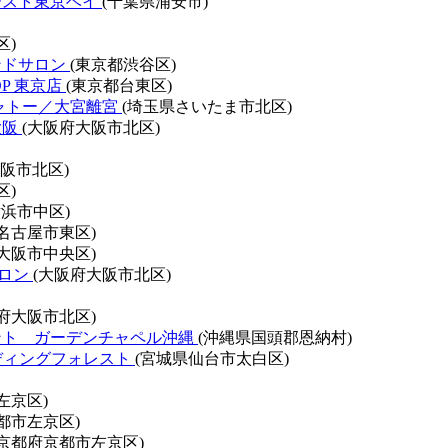
ースト東京ベイ
(千葉県浦安市)
区)
ンドサロン
(東京都渋谷区)
HOP 東京店
(東京都台東区)
ャトー／大宮離宮
(埼玉県さいたま市北区)
大阪
(大阪府大阪市北区)
阪市北区)
区)
浜市中区)
名古屋市東区)
大阪市中央区)
ドサロン
(大阪府大阪市北区)
府大阪市北区)
ント ガーデンチャペル沖縄
(沖縄県国頭郡恩納村)
エディングフォレスト
(宮城県仙台市太白区)
左京区)
都市左京区)
(京都府京都市左京区)