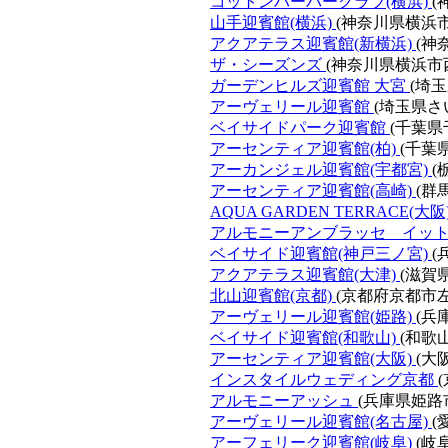
コットンハーバークラブ(横浜)
(
山手迎賓館(横浜)
(神奈川県横浜市
アクアテラス迎賓館(新横浜)
(神
ザ・シーズンズ
(神奈川県横浜市
ガーデンヒルズ迎賓館 大宮
(埼
アーヴェリール迎賓館
(埼玉県さ
ベイサイドパーク迎賓館
(千葉県
アーセンティア迎賓館(柏)
(千葉
アーカンジェル迎賓館(宇都宮)
(
アーセンティア迎賓館(高崎)
(群
AQUA GARDEN TERRACE(大阪
アルモニーアンブラッセ イッ
ベイサイド迎賓館(神戸三ノ宮)
(
アクアテラス迎賓館(大津)
(滋賀
北山迎賓館(京都)
(京都府京都市左
アーヴェリール迎賓館(姫路)
(兵
ベイサイド迎賓館(和歌山)
(和歌
アーセンティア迎賓館(大阪)
(大
インスタイルウェディング京都
アルモニーアッシュ
(兵庫県姫路
アーヴェリール迎賓館(名古屋)
(
アーフェリーク迎賓館(岐阜)
(岐