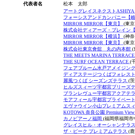
代表者名
松本 太郎
アートグレイスネクストASHIY
フォーシスアンドカンパニー【
MIRROR MIRROR【東京】
(東
株式会社ディアーズ・ブレイン
MIRROR MIRROR【横浜】
(神
MIRROR MIRROR【東京】
(東
株式会社東京會舘 丸の内本館
THE MEETS MARINA TERRAC
THE SURF OCEAN TERRACE
(
フェアブルーム水戸アメイジン
ディアステージつくばフォレス
麗風つくば シーズンズテラス
(
ヒルズスィーツ宇都宮ブリーズ
ブランレヴュー宇都宮アクアテ
モアフィール宇都宮プライベー
エヴァウイン小山プレミアムス
KOTOWA 奈良公園 Premium Vie
カノビアーノ福岡
(福岡県福岡市
グレイスヒル・オーシャンテラ
ザ・ピーク プレミアムテラス
(