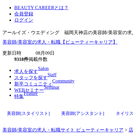
BEAUTY CAREERとは？
会員登録
ログイン
アールイズ・ウエディング 福岡天神店の美容師/美容室の
美容師/美容室の求人・転職【ビューティーキャリア】
更新日時 08月09日
9318件
掲載件数
Salon
求人を探す
Staff
スタッフを探す
Community
新卒コミュニティ
Seminar
WEBセミナー
Feature
特集
美容師[スタイリスト]
美容師[アシスタント]
ネイリ
美容師/美容室の求人・転職サイト ビューティーキャリア
>