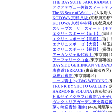
THE BAYSUITE SAKURAJIMA 
アクアデヴュー佐賀スィートテ
The 33 Sense of Wedding
(大阪府大
KOTOWA 京都 八坂
(京都府京都
KOTOWA 京都 中村楼
(京都府京
スケープス ザ スイート（ホ
エクリュスポーゼ【岡山】
(岡山
エクリュスポーゼ【高松】
(香川
エクリュスポーゼ【大宮】
(埼
エクリュスポーゼ【長野】
(長野
アーカンジェル代官山
(東京都目
アーフェリーク白金
(東京都港区)
BAYSIDE GEIHINKAN VERANDA 
表参道TERRACE
(東京都渋谷区)
麻布迎賓館
(東京都港区)
ニーズ青山 by T&G WEDDING
(
TRUNK BY SHOTO GALLERY
HARMONIE SOLUNA
(東京都渋
ヒルサイドクラブ迎賓館(八王子)
ヴィクトリアガーデン恵比寿迎
茅ヶ崎迎賓館(湘南)
(神奈川県茅