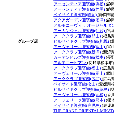
アーセンティア迎賓館(浜松)
(静
アーセンティア迎賓館(静岡)
(静
ベイサイド迎賓館(静岡)
(静岡県
アクアガーデン迎賓館(沼津)
(静
アルモニーヴィラ オージャルダ
アーカンジェル迎賓館(仙台)
(宮
アーククラブ迎賓館(郡山)
(福島
グループ店
ヒルサイドクラブ迎賓館(札幌)
(
アーヴェリール迎賓館(富山)
(富
アーククラブ迎賓館(新潟)
(新潟
ガーデンヒルズ迎賓館(松本)
(長
アルモニービアン
(長野県松本市)
アーククラブ迎賓館(福山)
(広島
アーヴェリール迎賓館(岡山)
(岡
アーククラブ迎賓館(広島)
(広島
ベイサイド迎賓館(松山)
(愛媛県
ヒルサイドクラブ迎賓館(徳島)
(
アーヴェリール迎賓館(高松)
(香
アーフェリーク迎賓館(熊本)
(熊
ベイサイド迎賓館(鹿児島)
(鹿児
THE GRAND ORIENTAL MINAT