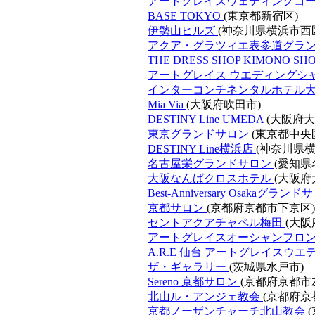
アートグレイスウェディングコ
BASE TOKYO
(東京都新宿区)
伊勢山ヒルズ
(神奈川県横浜市西
アクア・グラツィエ表参道グラ
THE DRESS SHOP KIMONO S
アートグレイス ウエディングシ
インターコンチネンタルホテル
Mia Via
(大阪府吹田市)
DESTINY Line UMEDA
(大阪府大
東京グランドサロン
(東京都中央
DESTINY Line横浜店
(神奈川県横
名古屋栄グランドサロン
(愛知県
大阪なんばクロスホテル
(大阪府
Best-Anniversary Osakaグラン
京都サロン
(京都府京都市下京区)
セントアクアチャペル梅田
(大阪
アートグレイスオーシャンフロ
A.R.E 仙台 アートグレイスウ
ザ・ギャラリー
(茨城県水戸市)
Sereno 京都サロン
(京都府京都市
北山ル・アンジェ教会
(京都府京
京都ノーザンチャーチ北山教会