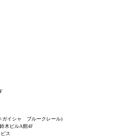
F
キガイシャ ブルークレール)
鈴木ビルA館4F
ービス