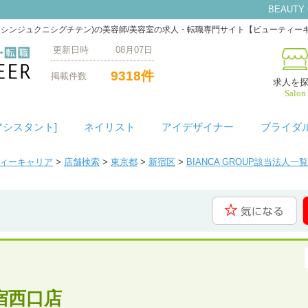
BEAUTY
イルズ シンジュクニシグチテン)の美容師/美容室の求人・転職専門サイト【ビューティー
更新日時 08月07日
9318件
掲載件数
求人を
Salon
アシスタント]
ネイリスト
アイデザイナー
ブライダ
ティーキャリア
>
店舗検索
>
東京都
>
新宿区
>
BIANCA GROUP該当法人一覧
 新宿西口店