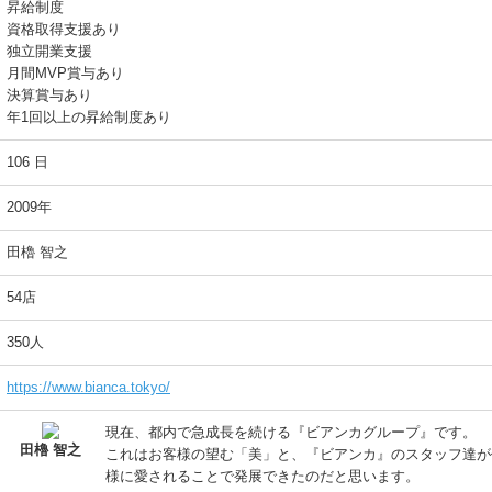
昇給制度
資格取得支援あり
独立開業支援
月間MVP賞与あり
決算賞与あり
年1回以上の昇給制度あり
106 日
2009年
田櫓 智之
54店
350人
https://www.bianca.tokyo/
現在、都内で急成長を続ける『ビアンカグループ』です。
田櫓 智之
これはお客様の望む「美」と、『ビアンカ』のスタッフ達が
様に愛されることで発展できたのだと思います。