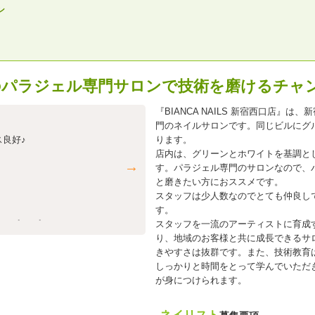
ン
ープのパラジェル専門サロンで技術を磨けるチャ
『BIANCA NAILS 新宿西口店』
門のネイルサロンです。同じビルにグ
良好♪
美容業界の興味がある方、美容サロンの開業を
ります。
大歓迎!!
店内は、グリーンとホワイトを基調と
資格取得支援や独立開業支援も行っております
す。パラジェル専門のサロンなので、
ルアップして独立していきたい方のサポートも
と磨きたい方におススメです。
す♪
スタッフは少人数なのでとても仲良し
す。
スタッフを一流のアーティストに育成
り、地域のお客様と共に成長できるサ
きやすさは抜群です。また、技術教育
しっかりと時間をとって学んでいただ
が身につけられます。