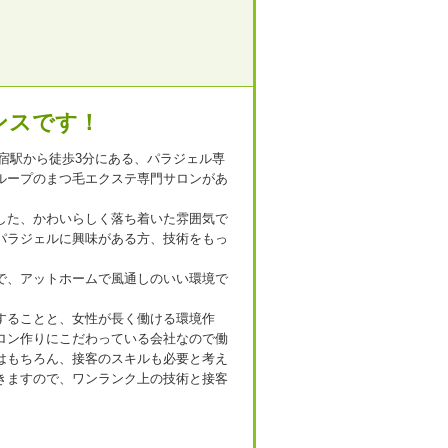
ンスです！
は、新宿駅から徒歩3分にある、パラジェル専
ループのまつ毛エクステ専門サロンがあ
目指している方
スタッフが活き活きと働ける環境があるからお客様へのきめ
した、かわいらしく落ち着いた雰囲気で
やかなサービスができると考えておりますので、スタッフ同
ので、更にスキ
パラジェルに興味がある方、技術をもっ
の関係が良好なのはもちろん、無理な残業は一切ありません!
積極的に行いま
で、アットホームで風通しのいい環境で
することと、女性が長く働ける環境作
ロン作りにこだわっている会社なので働
はもちろん、接客のスキルも必要と考え
きますので、ワンランク上の技術と接客