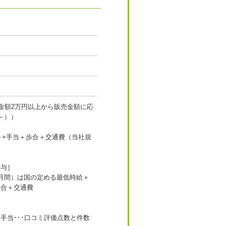
金額2万円以上から販売金額に応
～））
円～+手当＋歩合＋交通費（当社規
給与］
月間）は国の定める最低時給＋
歩合＋交通費
手当･･･口コミ評価点数と件数