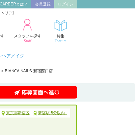
 CAREERとは？
会員登録
ログイン
キャリア】
探す
スタッフを探す
特集
Staff
Feature
ルヘアメイク
> BIANCA NAILS 新宿西口店
東京都新宿区
新宿駅:5分以内