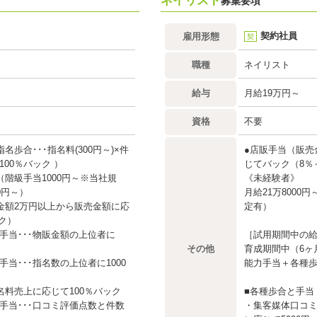
ネイリスト
募集要項
契約社員
雇用形態
契
職種
ネイリスト
給与
月給19万円～
資格
不要
名歩合･･･指名料(300円～)×件
●店販手当（販売
00％バック ）
じてバック（8％
（階級手当1000円～※当社規
《未経験者》
0円～）
月給21万8000
金額2万円以上から販売金額に応
定有）
ク）
手当･･･物販金額の上位者に
［試用期間中の
その他
育成期間中（6ヶ
当･･･指名数の上位者に1000
能力手当＋各種
名料売上に応じて100％バック
■各種歩合と手当
手当･･･口コミ評価点数と件数
・集客媒体口コミ