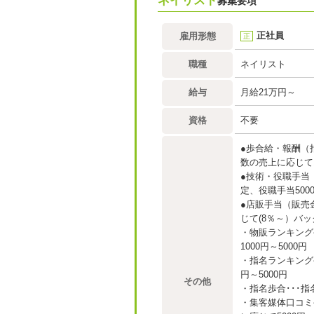
ネイリスト
募集要項
正社員
雇用形態
正
職種
ネイリスト
給与
月給21万円～
資格
不要
●歩合給・報酬（指
数の売上に応じて1
●技術・役職手当
定、役職手当500
●店販手当（販売
じて(8％～）バッ
・物販ランキング
1000円～5000円
・指名ランキング手
円～5000円
その他
・指名歩合･･･指
・集客媒体口コミ