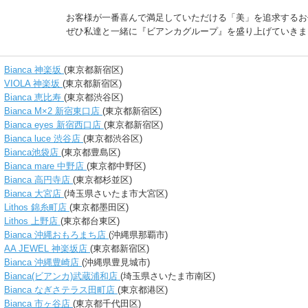
お客様が一番喜んで満足していただける「美」を追求するお
ぜひ私達と一緒に『ビアンカグループ』を盛り上げていきまし
Bianca 神楽坂
(東京都新宿区)
VIOLA 神楽坂
(東京都新宿区)
Bianca 恵比寿
(東京都渋谷区)
Bianca M×2 新宿東口店
(東京都新宿区)
Bianca eyes 新宿西口店
(東京都新宿区)
Bianca luce 渋谷店
(東京都渋谷区)
Bianca池袋店
(東京都豊島区)
Bianca mare 中野店
(東京都中野区)
Bianca 高円寺店
(東京都杉並区)
Bianca 大宮店
(埼玉県さいたま市大宮区)
Lithos 錦糸町店
(東京都墨田区)
Lithos 上野店
(東京都台東区)
Bianca 沖縄おもろまち店
(沖縄県那覇市)
AA JEWEL 神楽坂店
(東京都新宿区)
Bianca 沖縄豊崎店
(沖縄県豊見城市)
Bianca(ビアンカ)武蔵浦和店
(埼玉県さいたま市南区)
Bianca なぎさテラス田町店
(東京都港区)
Bianca 市ヶ谷店
(東京都千代田区)