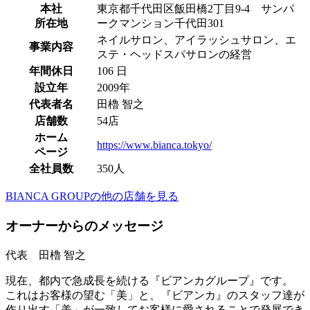
本社
東京都千代田区飯田橋2丁目9-4 サンパ
所在地
ークマンション千代田301
ネイルサロン、アイラッシュサロン、エ
事業内容
ステ・ヘッドスパサロンの経営
年間休日
106 日
設立年
2009年
代表者名
田櫓 智之
店舗数
54店
ホーム
https://www.bianca.tokyo/
ページ
全社員数
350人
BIANCA GROUPの他の店舗を見る
オーナーからのメッセージ
代表 田櫓 智之
現在、都内で急成長を続ける『ビアンカグループ』です。
これはお客様の望む「美」と、『ビアンカ』のスタッフ達が
作り出す「美」が一致してお客様に愛されることで発展でき