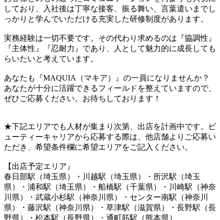
しており、入社後は丁寧な接客、振る舞い、言葉遣いまでし
っかりと学んでいただける充実した研修制度があります。
実務経験は一切不要です。その代わり求めるのは『協調性』
『主体性』『忍耐力』であり、人として魅力的に成長しても
らいたいと考えています。
あなたも『MAQUIA（マキア）』の一員になりませんか？
あなたが十分に活躍できるフィールドを整えていますので、
ぜひご応募ください。お待ちしております！
★下記エリアでも人材が集まり次第、出店を計画中です。ビ
ューティーキャリアから応募する際は、他店舗よりご応募い
ただき、希望条件欄に希望エリアをご記入ください。
【出店予定エリア』
春日部駅（埼玉県）・川越駅（埼玉県）・所沢駅（埼玉
県）・浦和駅（埼玉県）・船橋駅（千葉県）・川崎駅（神奈
川県）・武蔵小杉駅（神奈川県）・センター南駅（神奈川
県）・藤沢駅（神奈川県）・草津駅（滋賀県）・長野駅（長
野県）・松本駅（長野県）・通町筋駅（熊本県）