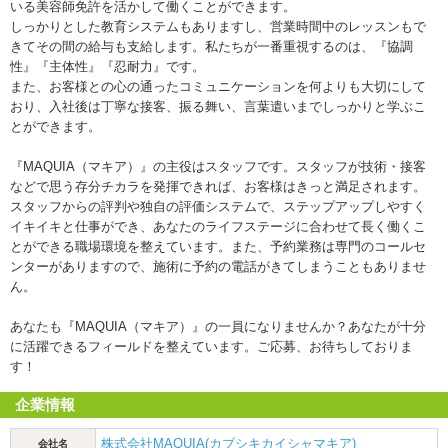
いる美容師免許を活かして働くことができます。
しっかりとした教育システムもありますし、営業時間中のレッスンもで
きてその間の給与も支給します。私たちが一番重視するのは、『協調
性』『主体性』『忍耐力』です。
また、お客様との心の通ったコミュニケーションを何よりも大切にして
おり、入社後は丁寧な接客、振る舞い、言葉遣いまでしっかりと学ぶこ
とができます。
『MAQUIA（マキア）』の主役はスタッフです。スタッフが技術・接客
などで思う存分チカラを発揮できれば、お客様はきっと満足されます。
スタッフからの評判や独自の評価システムで、ステップアップしやすく
イキイキと仕事ができ、あなたのライフステージに合わせて長く働くこ
とができる職場環境を整えています。また、予約業務は専門のコールセ
ンターがありますので、施術に予約の電話がきてしまうこともありませ
ん。
あなたも『MAQUIA（マキア）』の一員になりませんか？あなたが十分
に活躍できるフィールドを整えています。ご応募、お待ちしておりま
す！
企業情報
株式会社MAQUIA(カブシキカイシャマキア)
会社名