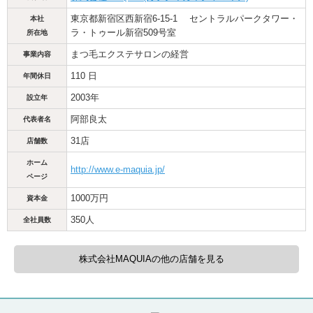
東京都新宿区西新宿6-15-1 セントラルパークタワー・
本社
ラ・トゥール新宿509号室
所在地
まつ毛エクステサロンの経営
事業内容
110 日
年間休日
2003年
設立年
阿部良太
代表者名
31店
店舗数
ホーム
http://www.e-maquia.jp/
ページ
1000万円
資本金
350人
全社員数
株式会社MAQUIAの他の店舗を見る