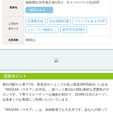
福島県白河市老久保125-1 サイバーパーク白河2F
勤務地
地図をみる
交通費支給
社会保険完備
ブランクがある方OK
こだわり
ポイント
シャンプー施術なし
新卒学生採用中
0000人
従業員数
注目ポイント
新白河駅から車で7分、飲食店やショップが並ぶ国道289号線沿いにある
『MAQUIA（マキア）白河店』。総ベット数2台の隠れ家的な雰囲気のサ
ロンです。丁寧でスピーディーな施術が好評で、2018年11月のオープン
以来多くのお客様にご利用いただいています。
『MAQUIA（マキア）』は、未経験者でも大丈夫です。あなたの持って