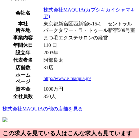
株式会社MAQUIA(カブシキカイシャマキ
会社名
ア)
本社
東京都新宿区西新宿6-15-1 セントラル
所在地
パークタワー・ラ・トゥール新宿509号室
事業内容
まつ毛エクステサロンの経営
年間休日
110 日
設立年
2003年
代表者名
阿部良太
店舗数
31店
ホーム
http://www.e-maquia.jp/
ページ
資本金
1000万円
全社員数
350人
株式会社MAQUIAの他の店舗を見る
この求人を見ている人はこんな求人も見ています