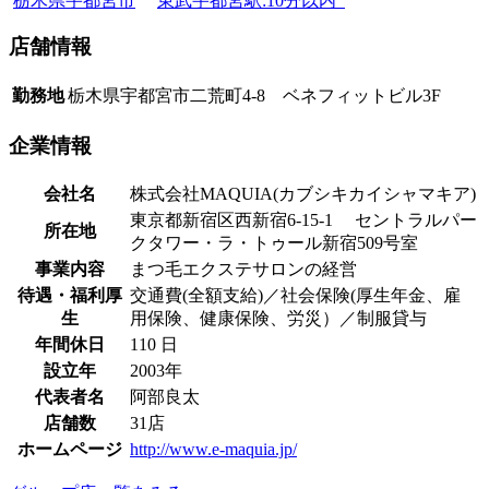
栃木県宇都宮市
東武宇都宮駅:10分以内
店舗情報
勤務地
栃木県宇都宮市二荒町4-8 ベネフィットビル3F
企業情報
会社名
株式会社MAQUIA(カブシキカイシャマキア)
東京都新宿区西新宿6-15-1 セントラルパー
所在地
クタワー・ラ・トゥール新宿509号室
事業内容
まつ毛エクステサロンの経営
待遇・福利厚
交通費(全額支給)／社会保険(厚生年金、雇
生
用保険、健康保険、労災）／制服貸与
年間休日
110 日
設立年
2003年
代表者名
阿部良太
店舗数
31店
ホームページ
http://www.e-maquia.jp/