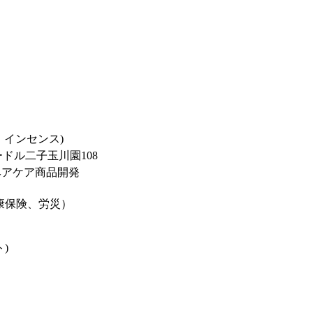
 インセンス)
ードル二子玉川園108
ヘアケア商品開発
康保険、労災）
)