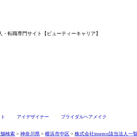
室の求人・転職専門サイト【ビューティーキャリア】
スト
アイデザイナー
ブライダルヘアメイク
店舗検索
>
神奈川県
>
横浜市中区
>
株式会社insence該当法人一