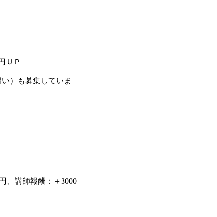
円ＵＰ
習い）も募集していま
円、講師報酬：＋3000