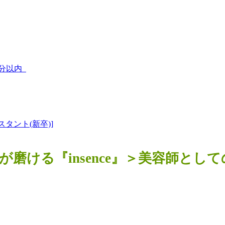
1分以内
スタント(新卒)]
磨ける『insence』＞美容師と