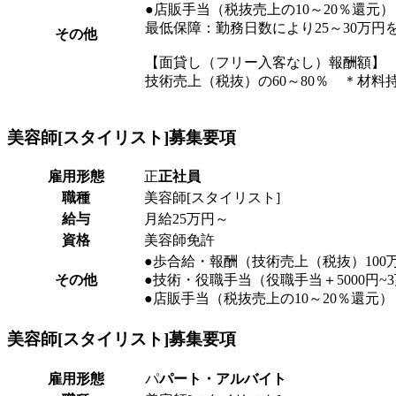
●店販手当（税抜売上の10～20％還元）
最低保障：勤務日数により25～30万円
その他
【面貸し（フリー入客なし）報酬額】
技術売上（税抜）の60～80％ ＊材料
美容師[スタイリスト]
募集要項
雇用形態
正
正社員
職種
美容師[スタイリスト]
給与
月給25万円～
資格
美容師免許
●歩合給・報酬（技術売上（税抜）100
その他
●技術・役職手当（役職手当＋5000円~
●店販手当（税抜売上の10～20％還元）
美容師[スタイリスト]
募集要項
雇用形態
パ
パート・アルバイト