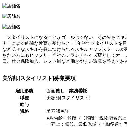
「スタイリストになることがゴールじゃない。その先もスキル
ナーによる的確な教育が受けられ、1年半でスタイリストを
など様々なスキルを身につけられるスキルアップスクールが
ちたい方にもピッタリ。当社のフランチャイズ店としてオー
日、社会保険加入、シフト制など働きやすい環境を整えてお
美容師[スタイリスト]
募集要項
雇用形態
面
面貸し・業務委託
職種
美容師[スタイリスト]
給与
資格
美容師免許
●歩合給・報酬（【報酬】税抜指名売上：
ー売上：40％、最低保障（＊勤務条件有