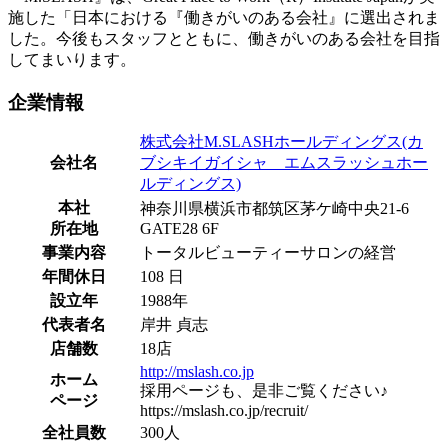
施した「日本における『働きがいのある会社』に選出されま
した。今後もスタッフとともに、働きがいのある会社を目指
してまいります。
企業情報
株式会社M.SLASHホールディングス(カ
会社名
ブシキイガイシャ エムスラッシュホー
ルディングス)
本社
神奈川県横浜市都筑区茅ケ崎中央21-6
所在地
GATE28 6F
事業内容
トータルビューティーサロンの経営
年間休日
108 日
設立年
1988年
代表者名
岸井 貞志
店舗数
18店
http://mslash.co.jp
ホーム
採用ページも、是非ご覧ください♪
ページ
https://mslash.co.jp/recruit/
全社員数
300人