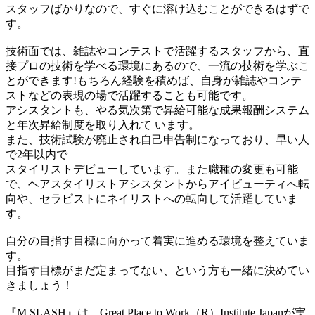
スタッフばかりなので、すぐに溶け込むことができるはずで
す。
技術面では、雑誌やコンテストで活躍するスタッフから、直
接プロの技術を学べる環境にあるので、一流の技術を学ぶこ
とができます!もちろん経験を積めば、自身が雑誌やコンテ
ストなどの表現の場で活躍することも可能です。
アシスタントも、やる気次第で昇給可能な成果報酬システム
と年次昇給制度を取り入れて います。
また、技術試験が廃止され自己申告制になっており、早い人
で2年以内で
スタイリストデビューしています。また職種の変更も可能
で、ヘアスタイリストアシスタントからアイビューティへ転
向や、セラピストにネイリストへの転向して活躍していま
す。
自分の目指す目標に向かって着実に進める環境を整えていま
す。
目指す目標がまだ定まってない、という方も一緒に決めてい
きましょう！
『M.SLASH』は、Great Place to Work（R）Institute Japanが実