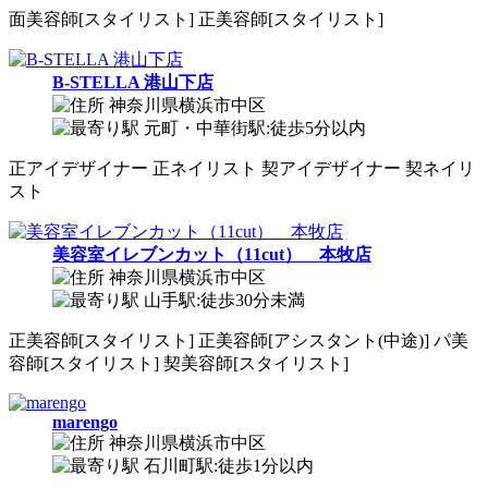
面
美容師[スタイリスト]
正
美容師[スタイリスト]
B-STELLA 港山下店
神奈川県横浜市中区
元町・中華街駅:徒歩5分以内
正
アイデザイナー
正
ネイリスト
契
アイデザイナー
契
ネイリ
スト
美容室イレブンカット（11cut） 本牧店
神奈川県横浜市中区
山手駅:徒歩30分未満
正
美容師[スタイリスト]
正
美容師[アシスタント(中途)]
パ
美
容師[スタイリスト]
契
美容師[スタイリスト]
marengo
神奈川県横浜市中区
石川町駅:徒歩1分以内