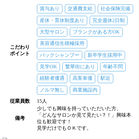
賞与あり
交通費支給
社会保険完備
産休・育休制度あり
完全週休2日制
大型サロン
ブランクがある方OK
美容通信生積極採用
こだわり
ポイント
バックシャンプー
新卒学生採用中
見学OK
繁華街にあり
年齢不問
経験者優遇
高客単価
駅近
ノルマ無し
商業施設内
従業員数
15人
少しでも興味を持っていただいた方、
「どんなサロンか見て見たい？！」興味本
備考
位も歓迎です！
見学だけでもＯＫです。