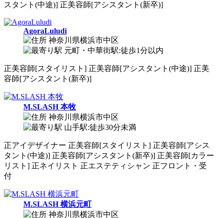
スタント(中途)]
正
美容師[アシスタント(新卒)]
AgoraLuludi
神奈川県横浜市中区
元町・中華街駅:徒歩1分以内
正
美容師[スタイリスト]
正
美容師[アシスタント(中途)]
正
美
容師[アシスタント(新卒)]
M.SLASH 本牧
神奈川県横浜市中区
山手駅:徒歩30分未満
正
アイデザイナー
正
美容師[スタイリスト]
正
美容師[アシス
タント(中途)]
正
美容師[アシスタント(新卒)]
正
美容師[カラー
リスト]
正
ネイリスト
正
エステティシャン
正
フロント・受
付
M.SLASH 横浜元町
神奈川県横浜市中区