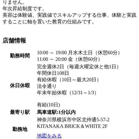
りません。
年次昇給制度です。
美容は体験値、実践値でスキルアップする仕事、体験と実践
することに軸を置いた教育の仕組みです。
店舗情報
10:00 ～ 19:00 月水木土日（休憩60分）
勤務時間
11:00 ～ 20:00 金（休憩60分）
完全週休2日（毎週火曜定休と他1日）
年間休日108日
有給休暇（10日～最大20日）
休日休暇
法令通り
年末年始休暇（12/31～1/3）
有給(10日)
最寄り駅
馬車道駅:1分以内
神奈川県横浜市中区北仲通5-57-2
KITANAKA BRICK＆WHITE 2F
勤務地
地図をみる