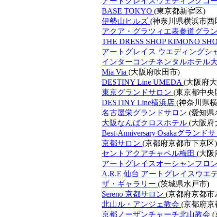
アートグレイスウェディングコ
BASE TOKYO
(東京都新宿区)
伊勢山ヒルズ
(神奈川県横浜市西
アクア・グラツィエ表参道グラ
THE DRESS SHOP KIMONO S
アートグレイス ウエディングシ
インターコンチネンタルホテル
Mia Via
(大阪府吹田市)
DESTINY Line UMEDA
(大阪府大
東京グランドサロン
(東京都中央
DESTINY Line横浜店
(神奈川県横
名古屋栄グランドサロン
(愛知県
大阪なんばクロスホテル
(大阪府
Best-Anniversary Osakaグラン
京都サロン
(京都府京都市下京区)
セントアクアチャペル梅田
(大阪
アートグレイスオーシャンフロ
A.R.E 仙台 アートグレイスウ
ザ・ギャラリー
(茨城県水戸市)
Sereno 京都サロン
(京都府京都市
北山ル・アンジェ教会
(京都府京
京都ノーザンチャーチ北山教会