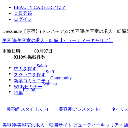
BEAUTY CAREERとは？
会員登録
ログイン
Dressmore【原宿】(ドレスモア)の美容師/美容室の求人
美容師/美容室の求人・転職【ビューティーキャリア】
更新日時 08月07日
9318件
掲載件数
Salon
求人を探す
Staff
スタッフを探す
Community
新卒コミュニティ
Seminar
WEBセミナー
Feature
特集
美容師[スタイリスト]
美容師[アシスタント]
ネイリ
美容師/美容室の求人・転職サイト ビューティーキャリア
>