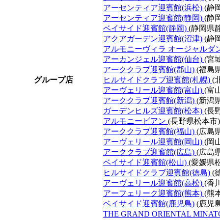
アーセンティア迎賓館(浜松)
(静
アーセンティア迎賓館(静岡)
(静
ベイサイド迎賓館(静岡)
(静岡県
アクアガーデン迎賓館(沼津)
(静
アルモニーヴィラ オージャルダ
アーカンジェル迎賓館(仙台)
(宮
アーククラブ迎賓館(郡山)
(福島
グループ店
ヒルサイドクラブ迎賓館(札幌)
(
アーヴェリール迎賓館(富山)
(富
アーククラブ迎賓館(新潟)
(新潟
ガーデンヒルズ迎賓館(松本)
(長
アルモニービアン
(長野県松本市)
アーククラブ迎賓館(福山)
(広島
アーヴェリール迎賓館(岡山)
(岡
アーククラブ迎賓館(広島)
(広島
ベイサイド迎賓館(松山)
(愛媛県
ヒルサイドクラブ迎賓館(徳島)
(
アーヴェリール迎賓館(高松)
(香
アーフェリーク迎賓館(熊本)
(熊
ベイサイド迎賓館(鹿児島)
(鹿児
THE GRAND ORIENTAL MINAT