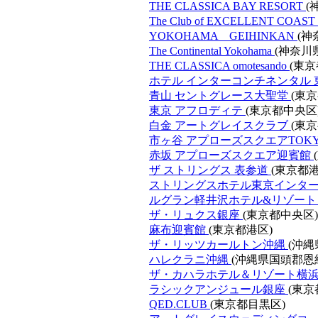
THE CLASSICA BAY RESORT
(
The Club of EXCELLENT COAST
YOKOHAMA GEIHINKAN
(神
The Continental Yokohama
(神奈川
THE CLASSICA omotesando
(東京
ホテル インターコンチネンタル
青山 セントグレース大聖堂
(東
東京 アフロディテ
(東京都中央区
白金 アートグレイスクラブ
(東
市ヶ谷 アプローズスクエアTOK
赤坂 アプローズスクエア迎賓館
ザ ストリングス 表参道
(東京都港
ストリングスホテル東京インタ
ルグラン軽井沢ホテル&リゾー
ザ・リュクス銀座
(東京都中央区)
麻布迎賓館
(東京都港区)
ザ・リッツカールトン沖縄
(沖縄
ハレクラニ沖縄
(沖縄県国頭郡恩
ザ・カハラホテル＆リゾート横
ラシックアンジュール銀座
(東京
QED.CLUB
(東京都目黒区)