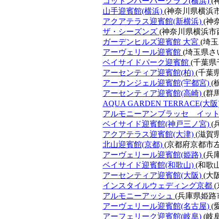
コットンハーバークラブ(横浜)
(
山手迎賓館(横浜)
(神奈川県横浜市
アクアテラス迎賓館(新横浜)
(神
ザ・シーズンズ
(神奈川県横浜市
ガーデンヒルズ迎賓館 大宮
(埼
アーヴェリール迎賓館
(埼玉県さ
ベイサイドパーク迎賓館
(千葉県
アーセンティア迎賓館(柏)
(千葉
アーカンジェル迎賓館(宇都宮)
(
アーセンティア迎賓館(高崎)
(群
AQUA GARDEN TERRACE(大阪
アルモニーアンブラッセ イッ
ベイサイド迎賓館(神戸三ノ宮)
(
アクアテラス迎賓館(大津)
(滋賀
北山迎賓館(京都)
(京都府京都市左
アーヴェリール迎賓館(姫路)
(兵
ベイサイド迎賓館(和歌山)
(和歌
アーセンティア迎賓館(大阪)
(大
インスタイルウェディング京都
アルモニーアッシュ
(兵庫県姫路
アーヴェリール迎賓館(名古屋)
(
アーフェリーク迎賓館(岐阜)
(岐