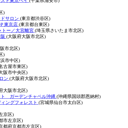
ースト東京ベイ
(千葉県浦安市)
区)
ンドサロン
(東京都渋谷区)
HOP 東京店
(東京都台東区)
ャトー／大宮離宮
(埼玉県さいたま市北区)
大阪
(大阪府大阪市北区)
阪市北区)
区)
浜市中区)
名古屋市東区)
大阪市中央区)
ドサロン
(大阪府大阪市北区)
府大阪市北区)
ント ガーデンチャペル沖縄
(沖縄県国頭郡恩納村)
エディングフォレスト
(宮城県仙台市太白区)
左京区)
都市左京区)
(京都府京都市左京区)