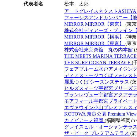
代表者名
松本 太郎
アートグレイスネクストASHIY
フォーシスアンドカンパニー【
MIRROR MIRROR【東京】
(東
株式会社ディアーズ・ブレイン
MIRROR MIRROR【横浜】
(神
MIRROR MIRROR【東京】
(東
株式会社東京會舘 丸の内本館
THE MEETS MARINA TERRAC
THE SURF OCEAN TERRACE
(
フェアブルーム水戸アメイジン
ディアステージつくばフォレス
麗風つくば シーズンズテラス
(
ヒルズスィーツ宇都宮ブリーズ
ブランレヴュー宇都宮アクアテ
モアフィール宇都宮プライベー
エヴァウイン小山プレミアムス
KOTOWA 奈良公園 Premium Vie
カノビアーノ福岡
(福岡県福岡市
グレイスヒル・オーシャンテラ
ザ・ピーク プレミアムテラス
(