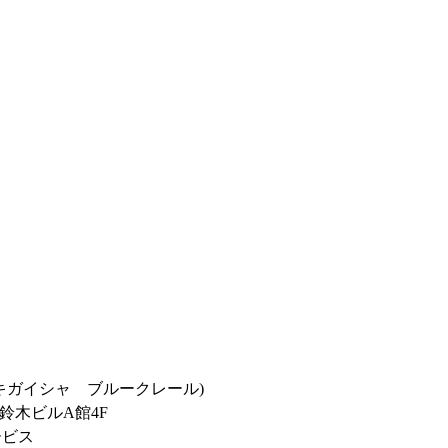
キガイシャ ブルークレール)
鈴木ビルA館4F
ービス