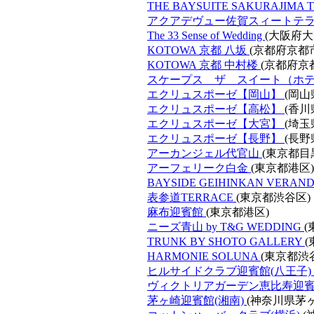
THE BAYSUITE SAKURAJIMA 
アクアデヴュー佐賀スィートテ
The 33 Sense of Wedding
(大阪府大
KOTOWA 京都 八坂
(京都府京都
KOTOWA 京都 中村楼
(京都府京
スケープス ザ スイート（ホ
エクリュスポーゼ【岡山】
(岡山
エクリュスポーゼ【高松】
(香川
エクリュスポーゼ【大宮】
(埼
エクリュスポーゼ【長野】
(長野
アーカンジェル代官山
(東京都目
アーフェリーク白金
(東京都港区)
BAYSIDE GEIHINKAN VERANDA 
表参道TERRACE
(東京都渋谷区)
麻布迎賓館
(東京都港区)
ニーズ青山 by T&G WEDDING
(
TRUNK BY SHOTO GALLERY
HARMONIE SOLUNA
(東京都渋
ヒルサイドクラブ迎賓館(八王子)
ヴィクトリアガーデン恵比寿迎
茅ヶ崎迎賓館(湘南)
(神奈川県茅