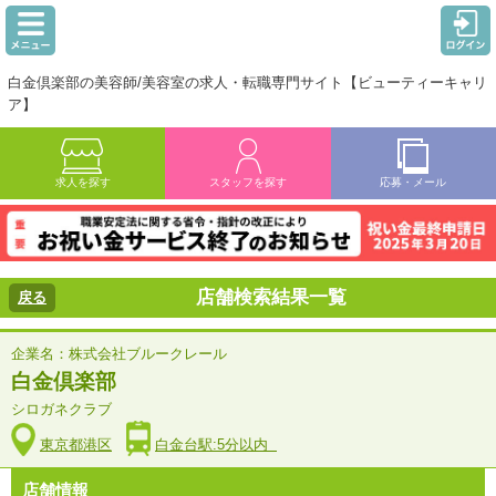
白金倶楽部の美容師/美容室の求人・転職専門サイト【ビューティーキャリ
ア】
求人を探す
スタッフを探す
応募・メール
店舗検索結果一覧
戻る
企業名：株式会社ブルークレール
白金倶楽部
シロガネクラブ
東京都港区
白金台駅:5分以内
店舗情報