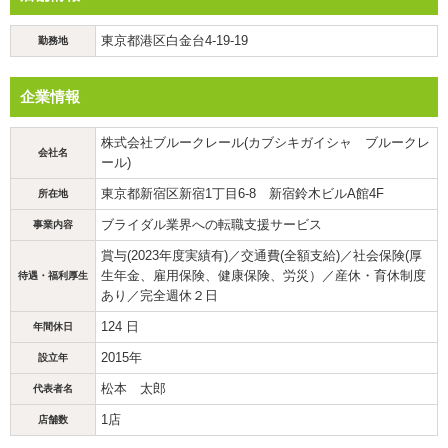
東京都港区白金台4-19-19
勤務地
企業情報
株式会社ブルークレール(カブシキガイシャ ブルークレ
会社名
ール)
東京都新宿区新宿1丁目6-8 新宿鈴木ビルA館4F
所在地
ブライダル業界への転職支援サービス
事業内容
賞与(2023年度実績有)／交通費(全額支給)／社会保険(厚
生年金、雇用保険、健康保険、労災）／産休・育休制度
待遇・福利厚生
あり／完全週休２日
124 日
年間休日
2015年
設立年
松本 太郎
代表者名
1店
店舗数