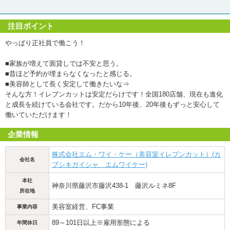
注目ポイント
やっぱり正社員で働こう！
■家族が増えて面貸しでは不安と思う。
■昔ほど予約が埋まらなくなったと感じる。
■美容師として長く安定して働きたいな⇒
そんな方！イレブンカットは安定だらけです！全国180店舗、現在も進化
と成長を続けている会社です。だから10年後、20年後もずっと安心して
働いていただけます！
企業情報
株式会社エム・ワイ・ケー（美容室イレブンカット）(カ
会社名
ブシキガイシャ エムワイケー)
本社
神奈川県藤沢市藤沢438-1 藤沢ルミネ8F
所在地
美容室経営、FC事業
事業内容
89～101日以上※雇用形態による
年間休日