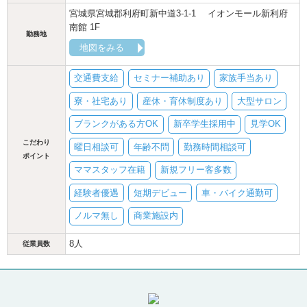
宮城県宮城郡利府町新中道3-1-1 イオンモール新利府
南館 1F
勤務地
地図をみる
交通費支給
セミナー補助あり
家族手当あり
寮・社宅あり
産休・育休制度あり
大型サロン
ブランクがある方OK
新卒学生採用中
見学OK
こだわり
曜日相談可
年齢不問
勤務時間相談可
ポイント
ママスタッフ在籍
新規フリー客多数
経験者優遇
短期デビュー
車・バイク通勤可
ノルマ無し
商業施設内
8人
従業員数