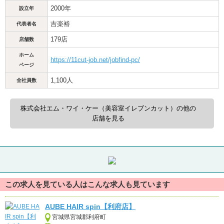
2000年
設立年
吉楽裕
代表者名
179店
店舗数
ホーム
https://11cut-job.net/jobfind-pc/
ページ
1,100人
全社員数
株式会社エム・ワイ・ケー（美容室イレブンカット）の他の
店舗を見る
この求人を見ている人はこんな求人も見ています
AUBE HAIR spin【利府店】
宮城県宮城郡利府町