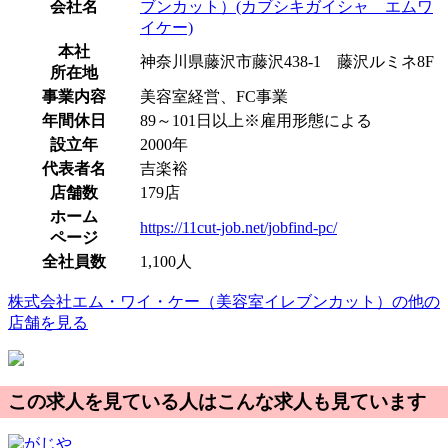
会社名
ブンカット）(カブシキガイシャ エムワ
イケー)
本社
神奈川県藤沢市藤沢438-1 藤沢ルミネ8F
所在地
事業内容
美容室経営、FC事業
年間休日
89～101日以上※雇用形態による
設立年
2000年
代表者名
吉楽裕
店舗数
179店
ホーム
https://11cut-job.net/jobfind-pc/
ページ
全社員数
1,100人
株式会社エム・ワイ・ケー（美容室イレブンカット）の他の
店舗を見る
この求人を見ている人はこんな求人も見ています