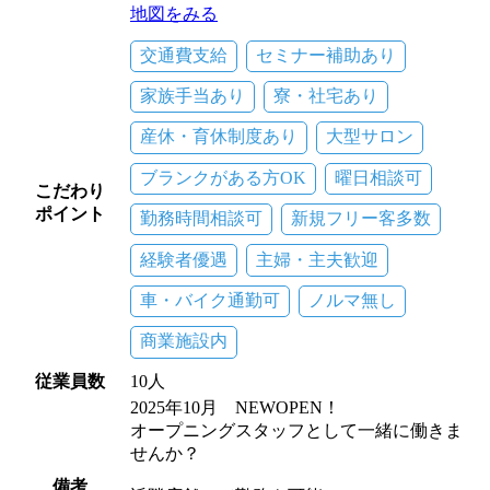
地図をみる
交通費支給
セミナー補助あり
家族手当あり
寮・社宅あり
産休・育休制度あり
大型サロン
ブランクがある方OK
曜日相談可
こだわり
ポイント
勤務時間相談可
新規フリー客多数
経験者優遇
主婦・主夫歓迎
車・バイク通勤可
ノルマ無し
商業施設内
従業員数
10人
2025年10月 NEWOPEN！
オープニングスタッフとして一緒に働きま
せんか？
備考