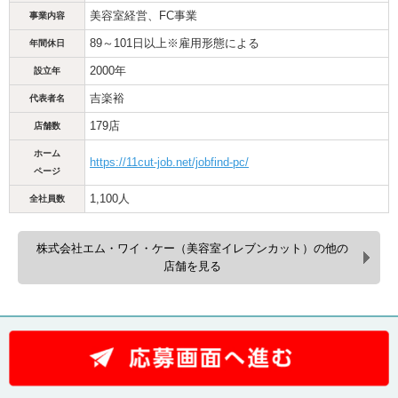
美容室経営、FC事業
事業内容
89～101日以上※雇用形態による
年間休日
2000年
設立年
吉楽裕
代表者名
179店
店舗数
ホーム
https://11cut-job.net/jobfind-pc/
ページ
1,100人
全社員数
株式会社エム・ワイ・ケー（美容室イレブンカット）の他の
店舗を見る