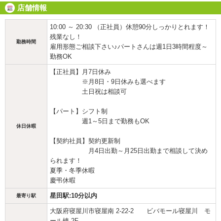
店舗情報
10:00 ～ 20:30 （正社員）休憩90分しっかりとれます！
残業なし！
勤務時間
雇用形態ご相談下さい♪パートさんは週1日3時間程度～
勤務OK
【正社員】月7日休み
※月8日・9日休みも選べます
土日祝は相談可
【パート】シフト制
週1～5日まで勤務もOK
休日休暇
【契約社員】契約更新制
月4日出勤～月25日出勤まで相談して決め
られます！
夏季・冬季休暇
慶弔休暇
星田駅:10分以内
最寄り駅
大阪府寝屋川市寝屋南 2-22-2 ビバモール寝屋川 モ
ール棟 2F