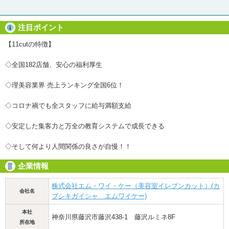
注目ポイント
【11cutの特徴】
◇全国182店舗、安心の福利厚生
◇理美容業界 売上ランキング全国6位！
◇コロナ禍でも全スタッフに給与満額支給
◇安定した集客力と万全の教育システムで成長できる
◇そして何より人間関係の良さが自慢！！
企業情報
株式会社エム・ワイ・ケー（美容室イレブンカット）(カ
会社名
ブシキガイシャ エムワイケー)
本社
神奈川県藤沢市藤沢438-1 藤沢ルミネ8F
所在地