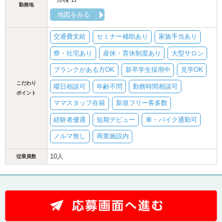
勤務地
地図をみる
交通費支給
セミナー補助あり
家族手当あり
寮・社宅あり
産休・育休制度あり
大型サロン
ブランクがある方OK
新卒学生採用中
見学OK
こだわり
曜日相談可
年齢不問
勤務時間相談可
ポイント
ママスタッフ在籍
新規フリー客多数
経験者優遇
短期デビュー
車・バイク通勤可
ノルマ無し
商業施設内
10人
従業員数