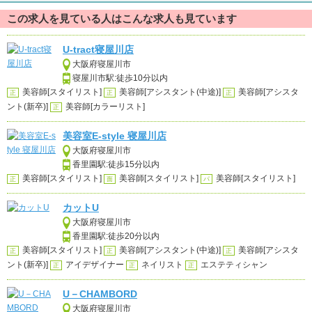
この求人を見ている人はこんな求人も見ています
U-tract寝屋川店
大阪府寝屋川市
寝屋川市駅:徒歩10分以内
美容師[スタイリスト]
美容師[アシスタント(中途)]
美容師[アシスタ
正
正
正
ント(新卒)]
美容師[カラーリスト]
正
美容室E-style 寝屋川店
大阪府寝屋川市
香里園駅:徒歩15分以内
美容師[スタイリスト]
美容師[スタイリスト]
美容師[スタイリスト]
正
面
パ
カットU
大阪府寝屋川市
香里園駅:徒歩20分以内
美容師[スタイリスト]
美容師[アシスタント(中途)]
美容師[アシスタ
正
正
正
ント(新卒)]
アイデザイナー
ネイリスト
エステティシャン
正
正
正
U－CHAMBORD
大阪府寝屋川市