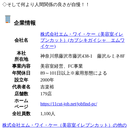
◇そして何より人間関係の良さが自慢！！
企業情報
株式会社エム・ワイ・ケー（美容室イレ
会社名
ブンカット）(カブシキガイシャ エムワ
イケー)
本社
神奈川県藤沢市藤沢438-1 藤沢ルミネ8F
所在地
事業内容
美容室経営、FC事業
年間休日
89～101日以上※雇用形態による
設立年
2000年
代表者名
吉楽裕
店舗数
179店
ホーム
https://11cut-job.net/jobfind-pc/
ページ
全社員数
1,100人
株式会社エム・ワイ・ケー（美容室イレブンカット）の他の