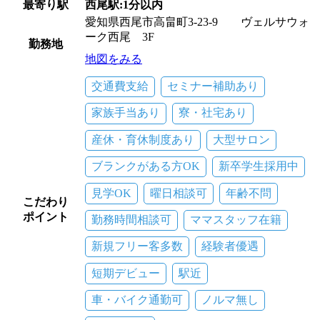
最寄り駅
西尾駅:1分以内
愛知県西尾市高畠町3-23-9 ヴェルサウォ
ーク西尾 3F
勤務地
地図をみる
交通費支給
セミナー補助あり
家族手当あり
寮・社宅あり
産休・育休制度あり
大型サロン
ブランクがある方OK
新卒学生採用中
見学OK
曜日相談可
年齢不問
こだわり
ポイント
勤務時間相談可
ママスタッフ在籍
新規フリー客多数
経験者優遇
短期デビュー
駅近
車・バイク通勤可
ノルマ無し