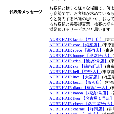
お客様と接する様々な場面で、何
代表者メッセージ
う姿勢です。お客様が求めている
うと努力する私達の思いや、おも
るお客様と美容師言葉、接客の壁
満足頂けるサービスだと思います
AUBE HAIR lachic 【立川店】
(東
AUBE HAIR core 【銀座店】
(東京
AUBE HAIR space 【新宿店】
(東
AUBE HAIR lounge 【池袋1号店】
AUBE HAIR eden 【池袋2号店】
(
AUBE HAIR sky 【錦糸町店】
(東
AUBE HAIR bell 【中野店】
(東京
AUBE HAIR luce 【大宮店】
(埼玉
AUBE HAIR beach 【藤沢店】
(神
AUBE HAIR diana 【横浜1号店】
(
AUBE HAIR kanon 【横浜2号店】
AUBE HAIR fleur 【名古屋１号店
AUBE HAIR clover 【名古屋3号店
AUBE HAIR charme 【静岡店】
(