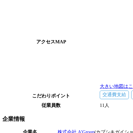
アクセスMAP
大きい地図はこ
交通費支給
こだわりポイント
従業員数
11人
企業
情報
企業名
株式会社 A’Group
(カブシキガイシ