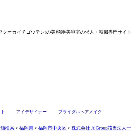
テンジン フクオカイチゴウテン)の美容師/美容室の求人・転職専門
スト
アイデザイナー
ブライダルヘアメイク
店舗検索
>
福岡県
>
福岡市中央区
>
株式会社 A’Group該当法人