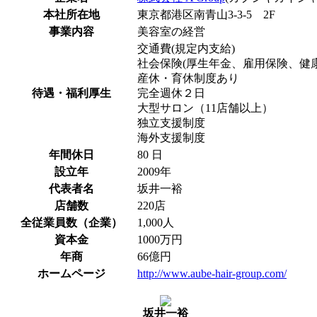
本社所在地
東京都港区南青山3-3-5 2F
事業内容
美容室の経営
交通費(規定内支給)
社会保険(厚生年金、雇用保険、健
産休・育休制度あり
待遇・福利厚生
完全週休２日
大型サロン（11店舗以上）
独立支援制度
海外支援制度
年間休日
80 日
設立年
2009年
代表者名
坂井一裕
店舗数
220店
全従業員数（企業）
1,000人
資本金
1000万円
年商
66億円
ホームページ
http://www.aube-hair-group.com/
坂井一裕