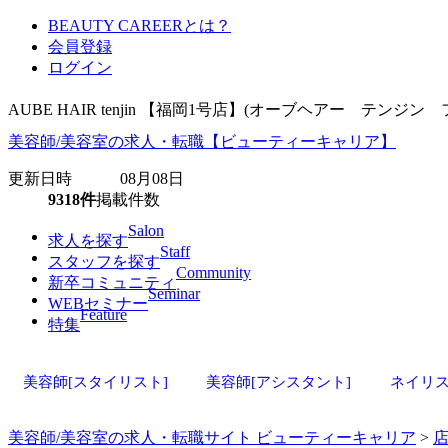
BEAUTY CAREERとは？
会員登録
ログイン
AUBE HAIR tenjin 【福岡1号店】(オーブヘアー 
美容師/美容室の求人・転職【ビューティーキャリア】
更新日時 08月08日
9318件
掲載件数
Salon
求人を探す
Staff
スタッフを探す
Community
新卒コミュニティ
Seminar
WEBセミナー
Feature
特集
美容師[スタイリスト]
美容師[アシスタント]
ネイリ
美容師/美容室の求人・転職サイト ビューティーキャリア
>