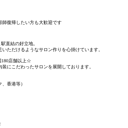
容師復帰したい方も大歓迎です
0秒と駅直結の好立地。
足いただけるようなサロン作りを心掛けています。
国180店舗以上☆
内装にこだわったサロンを展開しております。
ク、香港等）
！