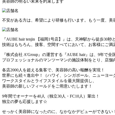
美容師の明るい未来を約束します
不安がある方は、希望により研修も行います。もう一度、美
『AUBE hair tenjin 【福岡1号店】』は、天神駅から徒歩3
技術はもちろん、接客、空間すべてにおいて、お客様にご満
『株式会社 A’Group』の運営する『AUBE hair』は、9年で全
プロフェッショナルのマンツーマンの施設体制をとり、店舗
各店2000人を超える集客で、美容師の高い報酬を実現！
世界にも続々進出中！（ハワイ、シンガポール、ニューヨー
ワークスタイルとライフスタイルを最大限提供し、
美容師の新しいフィールドをご用意いたします！
9年間でオーナーを40人（独立30人・FC10人）輩出！
独立の夢も応援します☆
せっかく美容師になったのに、なかなかデビューができない