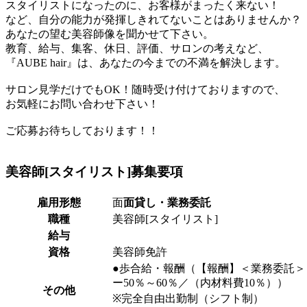
スタイリストになったのに、お客様がまったく来ない！
など、自分の能力が発揮しきれてないことはありませんか？
あなたの望む美容師像を聞かせて下さい。
教育、給与、集客、休日、評価、サロンの考えなど、
『AUBE hair』は、あなたの今までの不満を解決します。
サロン見学だけでもOK！随時受け付けておりますので、
お気軽にお問い合わせ下さい！
ご応募お待ちしております！！
美容師[スタイリスト]
募集要項
雇用形態
面
面貸し・業務委託
職種
美容師[スタイリスト]
給与
資格
美容師免許
●歩合給・報酬（【報酬】＜業務委託＞：
ー50％～60％／（内材料費10％））
その他
※完全自由出勤制（シフト制）