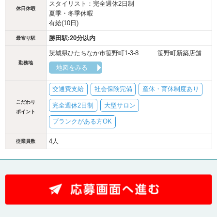
スタイリスト：完全週休2日制
休日休暇
夏季・冬季休暇
有給(10日)
勝田駅:20分以内
最寄り駅
茨城県ひたちなか市笹野町1-3-8 笹野町新築店舗
勤務地
地図をみる
交通費支給
社会保険完備
産休・育休制度あり
こだわり
完全週休2日制
大型サロン
ポイント
ブランクがある方OK
4人
従業員数