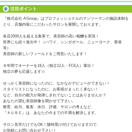
注目ポイント
『株式会社 A’Group』はプロフェッショナルのマンツーマンの施設体制を
とり、店舗内装にこだわったサロンを展開しております。
各店2000人を超える集客で、美容師の高い報酬を実現！
世界にも続々進出中！（ハワイ、シンガポール、ニューヨーク、香港
等）
美容師の新しいフィールドをご用意いたします！
８年間でオーナーを18人（独立12人・FC6人）輩出！
独立の夢も応援します☆
せっかく美容師になったのに、なかなかデビューができない！
スタイリストになったのに、お客様がまったく来ない！
など、自分の能力が発揮しきれてないことはありませんか？
あなたの望む美容師像を聞かせて下さい。
教育、給与、集客、休日、評価、サロンの考えなど、
『ＡＵＢＥ』は、あなたの今までの不満を解決します。
サロン見学だけでもOK！随時受け付けておりますので、
お気軽にお問い合わせ下さい！