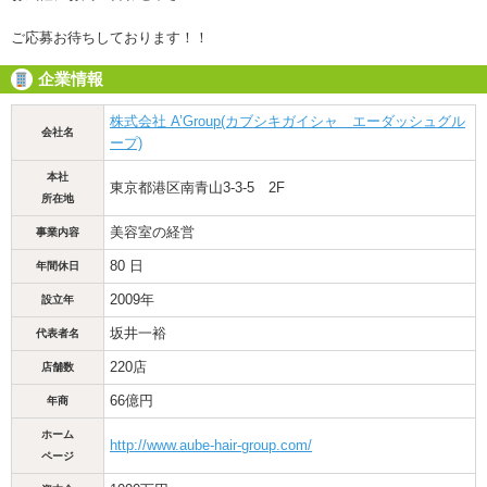
ご応募お待ちしております！！
企業情報
株式会社 A’Group(カブシキガイシャ エーダッシュグル
会社名
ープ)
本社
東京都港区南青山3-3-5 2F
所在地
美容室の経営
事業内容
80 日
年間休日
2009年
設立年
坂井一裕
代表者名
220店
店舗数
66億円
年商
ホーム
http://www.aube-hair-group.com/
ページ