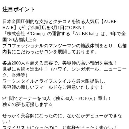
注目ポイント
日本全国圧倒的な支持とクチコミを誇る人気店【AUBE
HAIR】が仙台卸町店を3月1日にOPEN！
『株式会社 A’Group』の運営する『AUBE hair』は、9年で全
国180店舗以上☆
プロフェッショナルのマンツーマンの施設体制をとり、店舗
内装にこだわったサロンを展開しております。
各店2000人を超える集客で、美容師の高い報酬を実現！
世界にも続々進出中！（ハワイ、シンガポール、ニューヨー
ク、香港等）
ワークスタイルとライフスタイルを最大限提供し、
美容師の新しいフィールドをご用意いたします！
9年間でオーナーを40人（独立30人・FC10人）輩出！
独立の夢も応援します☆
せっかく美容師になったのに、なかなかデビューができな
い！
スタイリストになったのに、お客様がまったく来ない！