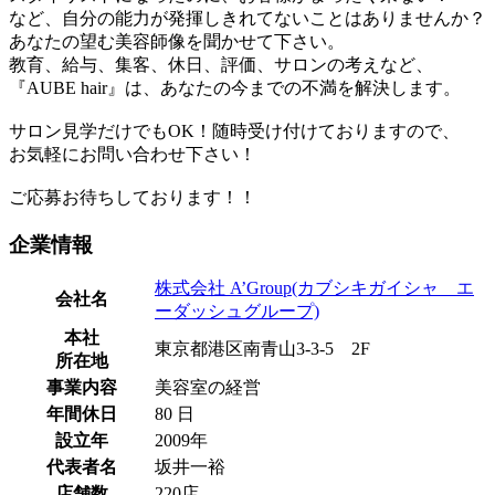
など、自分の能力が発揮しきれてないことはありませんか？
あなたの望む美容師像を聞かせて下さい。
教育、給与、集客、休日、評価、サロンの考えなど、
『AUBE hair』は、あなたの今までの不満を解決します。
サロン見学だけでもOK！随時受け付けておりますので、
お気軽にお問い合わせ下さい！
ご応募お待ちしております！！
企業情報
株式会社 A’Group(カブシキガイシャ エ
会社名
ーダッシュグループ)
本社
東京都港区南青山3-3-5 2F
所在地
事業内容
美容室の経営
年間休日
80 日
設立年
2009年
代表者名
坂井一裕
店舗数
220店