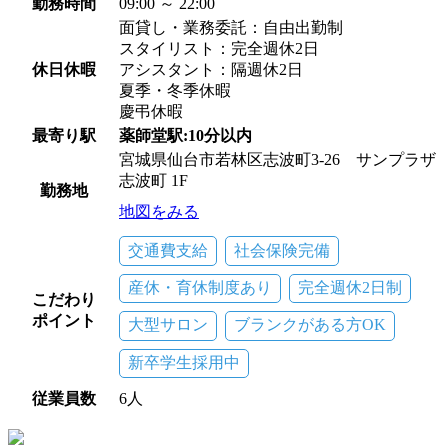
勤務時間
09:00 ～ 22:00
面貸し・業務委託：自由出勤制
スタイリスト：完全週休2日
休日休暇
アシスタント：隔週休2日
夏季・冬季休暇
慶弔休暇
最寄り駅
薬師堂駅:10分以内
宮城県仙台市若林区志波町3-26 サンプラザ
志波町 1F
勤務地
地図をみる
交通費支給
社会保険完備
産休・育休制度あり
完全週休2日制
こだわり
ポイント
大型サロン
ブランクがある方OK
新卒学生採用中
従業員数
6人