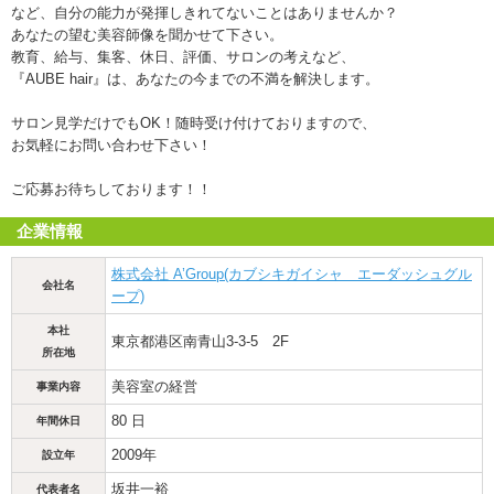
など、自分の能力が発揮しきれてないことはありませんか？
あなたの望む美容師像を聞かせて下さい。
教育、給与、集客、休日、評価、サロンの考えなど、
『AUBE hair』は、あなたの今までの不満を解決します。
サロン見学だけでもOK！随時受け付けておりますので、
お気軽にお問い合わせ下さい！
ご応募お待ちしております！！
企業情報
株式会社 A’Group(カブシキガイシャ エーダッシュグル
会社名
ープ)
本社
東京都港区南青山3-3-5 2F
所在地
美容室の経営
事業内容
80 日
年間休日
2009年
設立年
坂井一裕
代表者名