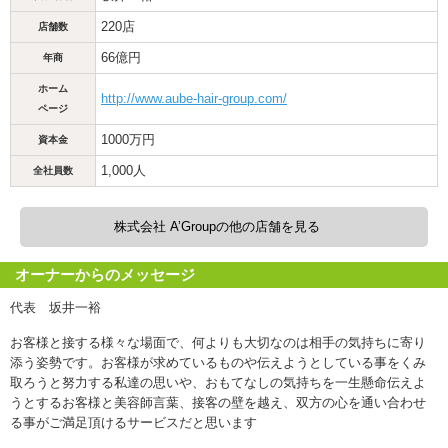
220店
店舗数
66億円
年商
ホーム
http://www.aube-hair-group.com/
ページ
1000万円
資本金
1,000人
全社員数
株式会社 A’Groupの他の店舗を見る
オーナーからのメッセージ
代表 坂井一裕
お客様と接する様々な場面で、何よりも大切なのは相手の気持ちに寄り
添う姿勢です。お客様が求めているものや伝えようとしている事をくみ
取ろうと努力する私達の思いや、おもてなしの気持ちを一生懸命伝えよ
うとするお客様と美容師言葉、接客の壁を越え、双方の心を通い合わせ
る事がご満足頂けるサービスだと思います