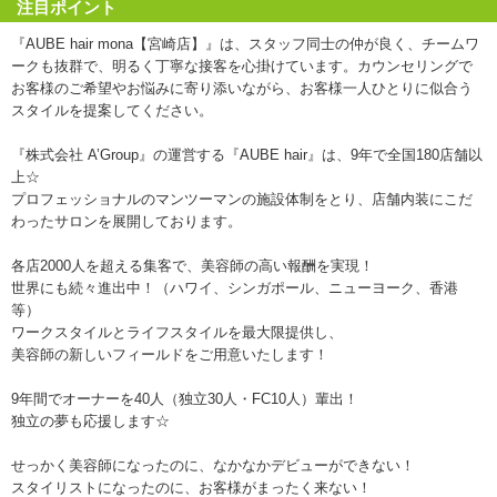
注目ポイント
『AUBE hair mona【宮崎店】』は、スタッフ同士の仲が良く、チームワ
ークも抜群で、明るく丁寧な接客を心掛けています。カウンセリングで
お客様のご希望やお悩みに寄り添いながら、お客様一人ひとりに似合う
スタイルを提案してください。
『株式会社 A’Group』の運営する『AUBE hair』は、9年で全国180店舗以
上☆
プロフェッショナルのマンツーマンの施設体制をとり、店舗内装にこだ
わったサロンを展開しております。
各店2000人を超える集客で、美容師の高い報酬を実現！
世界にも続々進出中！（ハワイ、シンガポール、ニューヨーク、香港
等）
ワークスタイルとライフスタイルを最大限提供し、
美容師の新しいフィールドをご用意いたします！
9年間でオーナーを40人（独立30人・FC10人）輩出！
独立の夢も応援します☆
せっかく美容師になったのに、なかなかデビューができない！
スタイリストになったのに、お客様がまったく来ない！