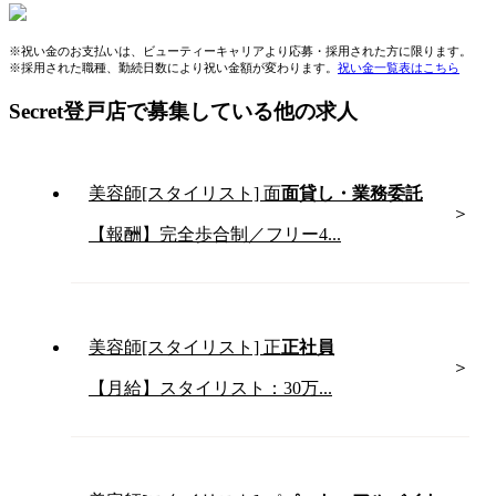
※祝い金のお支払いは、ビューティーキャリアより応募・採用された方に限ります。
※採用された職種、勤続日数により祝い金額が変わります。
祝い金一覧表はこちら
Secret登戸店で募集している他の求人
美容師[スタイリスト]
面
面貸し・業務委託
【報酬】完全歩合制／フリー4...
美容師[スタイリスト]
正
正社員
【月給】スタイリスト：30万...