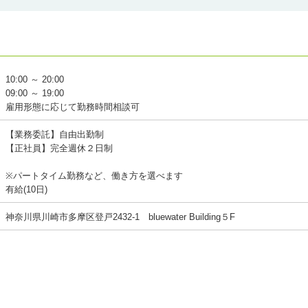
勤務時間：1日5時間以上〜
社会保険/雇用保険：週20時間以上勤
有給休暇：付与あり
交通費：1日あたり500円まで支給
自由出勤制
10:00 ～ 20:00
美容師といえば、「休めない」「帰る
09:00 ～ 19:00
がつきまとうもの。
雇用形態に応じて勤務時間相談可
でも、Secretに入社したらそんなこ
海外旅行に行きたい!長期連休も取得で
【業務委託】自由出勤制
こんな働きやすい美容室は初めてです
【正社員】完全週休２日制
美容師になって良かった・・・ そん
※パートタイム勤務など、働き方を選べます
♪
有給(10日)
是非あなたの力を私たちに貸してくだ
神奈川県川崎市多摩区登戸2432-1 bluewater Building５F