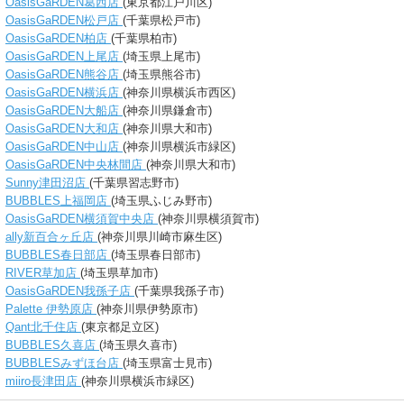
OasisGaRDEN葛西店
(東京都江戸川区)
OasisGaRDEN松戸店
(千葉県松戸市)
OasisGaRDEN柏店
(千葉県柏市)
OasisGaRDEN上尾店
(埼玉県上尾市)
OasisGaRDEN熊谷店
(埼玉県熊谷市)
OasisGaRDEN横浜店
(神奈川県横浜市西区)
OasisGaRDEN大船店
(神奈川県鎌倉市)
OasisGaRDEN大和店
(神奈川県大和市)
OasisGaRDEN中山店
(神奈川県横浜市緑区)
OasisGaRDEN中央林間店
(神奈川県大和市)
Sunny津田沼店
(千葉県習志野市)
BUBBLES上福岡店
(埼玉県ふじみ野市)
OasisGaRDEN横須賀中央店
(神奈川県横須賀市)
ally新百合ヶ丘店
(神奈川県川崎市麻生区)
BUBBLES春日部店
(埼玉県春日部市)
RIVER草加店
(埼玉県草加市)
OasisGaRDEN我孫子店
(千葉県我孫子市)
Palette 伊勢原店
(神奈川県伊勢原市)
Qant北千住店
(東京都足立区)
BUBBLES久喜店
(埼玉県久喜市)
BUBBLESみずほ台店
(埼玉県富士見市)
miiro長津田店
(神奈川県横浜市緑区)