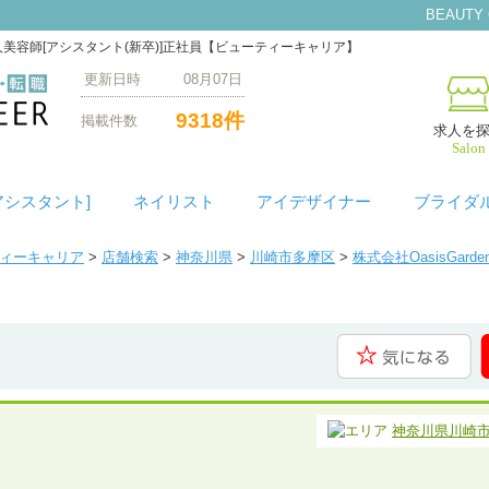
BEAUTY
求人美容師[アシスタント(新卒)]正社員【ビューティーキャリア】
更新日時 08月07日
9318件
掲載件数
求人を
Salon
アシスタント]
ネイリスト
アイデザイナー
ブライダ
ティーキャリア
>
店舗検索
>
神奈川県
>
川崎市多摩区
>
株式会社OasisGar
神奈川県川崎