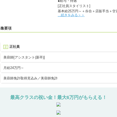
●給与・待遇
[正社員スタイリスト]
基本給25万円～＋歩合＋店販手当＋交
...続きをみる＞＞
月8日休み、有給休暇（年10日）、社
[業務委託 スタイリスト]
募集要項
歩合40%～55%
自由出勤制
正社員
正
[正社員 店長・副店長]
基本給30万円～＋歩合＋店販手当＋交
美容師[アシスタント(新卒)]
月8日休み、有給休暇（年10日）、社
月給24万円～
[正社員 マネージャー]
基本給40万円～＋手当＋賞与＋交通費]
美容師免許取得見込み／美容師免許
月8日休み、有給休暇（年10日）、社
[正社員 アシスタント]
基本給20万円～＋手当]
最高クラスの祝い金！最大6万円がもらえる！
月8日休み、有給休暇（年10日）、社
[アルバイト スタイリスト]
時給：1,300円（歩合なし）