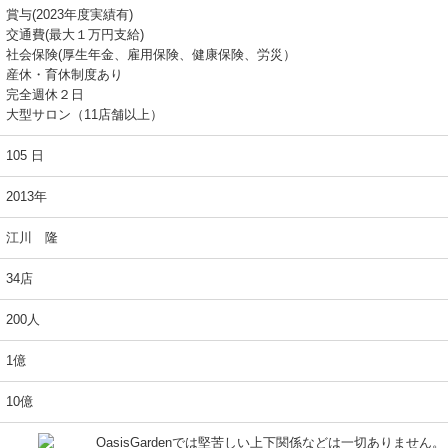
賞与(2023年度実績有)
交通費(最大１万円支給)
社会保険(厚生年金、雇用保険、健康保険、労災）
産休・育休制度あり
完全週休２日
大型サロン（11店舗以上）
105 日
2013年
江川 隆
34店
200人
1億
10億
OasisGardenでは堅苦しい上下関係などは一切ありません。