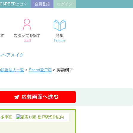
 CAREERとは？
会員登録
ログイン
探す
スタッフを探す
特集
Staff
Feature
ルヘアメイク
den該当法人一覧
>
Secret登戸店
> 美容師[ア
市多摩区
登戸駅:5分以内