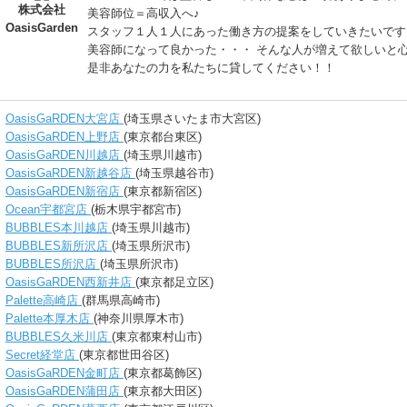
株式会社
美容師位＝高収入へ♪
OasisGarden
スタッフ１人１人にあった働き方の提案をしていきたいです
美容師になって良かった・・・ そんな人が増えて欲しいと
是非あなたの力を私たちに貸してください！！
OasisGaRDEN大宮店
(埼玉県さいたま市大宮区)
OasisGaRDEN上野店
(東京都台東区)
OasisGaRDEN川越店
(埼玉県川越市)
OasisGaRDEN新越谷店
(埼玉県越谷市)
OasisGaRDEN新宿店
(東京都新宿区)
Ocean宇都宮店
(栃木県宇都宮市)
BUBBLES本川越店
(埼玉県川越市)
BUBBLES新所沢店
(埼玉県所沢市)
BUBBLES所沢店
(埼玉県所沢市)
OasisGaRDEN西新井店
(東京都足立区)
Palette高崎店
(群馬県高崎市)
Palette本厚木店
(神奈川県厚木市)
BUBBLES久米川店
(東京都東村山市)
Secret経堂店
(東京都世田谷区)
OasisGaRDEN金町店
(東京都葛飾区)
OasisGaRDEN蒲田店
(東京都大田区)