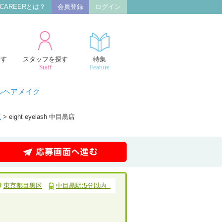
 CAREERとは？
会員登録
ログイン
探す
スタッフを探す
特集
Staff
Feature
ルヘアメイク
覧
> eight eyelash 中目黒店
東京都目黒区
中目黒駅:5分以内