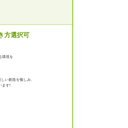
働き方選択可
る環境を
に新しい創造を愉しみ、
ます!