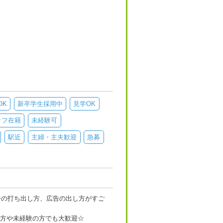
OK
新卒学生採用中
見学OK
ッフ在籍
未経験可
駅近
主婦・主夫歓迎
急募
ーの打ち出し方、広告の出し方がすご
る方や未経験の方でも大歓迎☆