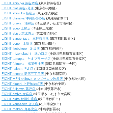
EIGHT shibuya 渋谷本店
(東京都渋谷区)
EIGHT plat 渋谷2号店
(東京都渋谷区)
EIGHT shinjuku 新宿店
(東京都渋谷区)
EIGHT okinawa 沖縄新都心店
(沖縄県那覇市)
EIGHT urawa 浦和店
(埼玉県さいたま市浦和区)
EIGHT ageo 上尾店
(埼玉県上尾市)
EIGHT ebisu 恵比寿店
(東京都渋谷区)
EIGHT sangenjaya 三軒茶屋店
(東京都世田谷区)
EIGHT ueno 上野店
(東京都台東区)
EIGHT ikebukuro 池袋店
(東京都豊島区)
EIGHT mizonokuchi 溝の口店
(神奈川県川崎市高津区)
EIGHT tamapla たまプラーザ店
(神奈川県横浜市青葉区)
EIGHT fukuoka 福岡天神店
(福岡県福岡市中央区)
EIGHT hakata 博多店
(福岡県福岡市博多区)
EIGHT second 新宿三丁目店
(東京都新宿区)
EIGHT MEN shibuya メンズサロン渋谷店
(東京都渋谷区)
EIGHT okachi 上野御徒町店
(東京都台東区)
EIGHT fujisawa 藤沢店
(神奈川県藤沢市)
EIGHT omiya 大宮店
(埼玉県さいたま市大宮区)
EIGHT akita 秋田中通店
(秋田県秋田市)
EIGHT kanazawa 金沢店
(石川県金沢市)
EIGHT makabi 真嘉比店
(沖縄県那覇市)