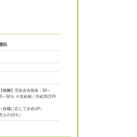
委託
【報酬】完全歩合指名：50～
45～50％ ※支給例／月給35万円
（役職に応じて歩合UP）
売上の10％）