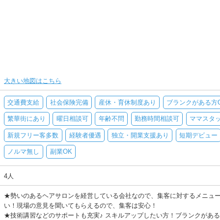
大きい地図はこちら
交通費支給
社会保険完備
産休・育休制度あり
ブランクがある方
繁華街にあり
曜日相談可
年齢不問
勤務時間相談可
ママスタ
新規フリー客多数
経験者優遇
独立・開業支援あり
短期デビュー
ノルマ無し
副業OK
4人
★勢いのあるヘアサロンを経営している会社なので、集客に対するメニュ
い！現場の意見を聞いてもらえるので、集客は安心！
★技術講習などのサポートも充実♪ スキルアップしたい方！ブランクがあ