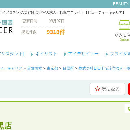
BEAUTY
ラッシュナカメグロテン)の美容師/美容室の求人・転職専門サイト【ビューティーキャリア】
更新日時 08月07日
9318件
掲載件数
求人を
Salon
アシスタント]
ネイリスト
アイデザイナー
ブライダ
ティーキャリア
>
店舗検索
>
東京都
>
目黒区
>
株式会社EIGHT's該当法人一
目黒店