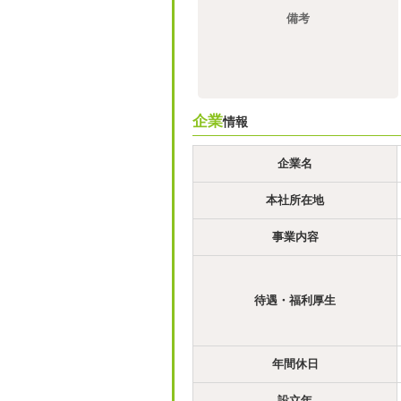
備考
企業
情報
企業名
本社所在地
事業内容
待遇・福利厚生
年間休日
設立年