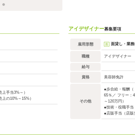
アイデザイナー
募集要項
面貸し・業務
雇用形態
面
職種
アイデザイナー
給与
資格
美容師免許
●歩合給・報酬（
売上手当3%～）
65％／ フリー：
上の10%～15%）
その他
～120万円）
●技術・役職手当
●店販手当（店販