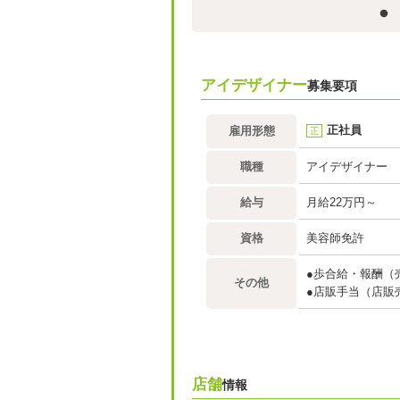
アイデザイナー
募集要項
正社員
雇用形態
正
職種
アイデザイナー
給与
月給22万円～
資格
美容師免許
●歩合給・報酬（
その他
●店販手当（店販売
店舗
情報