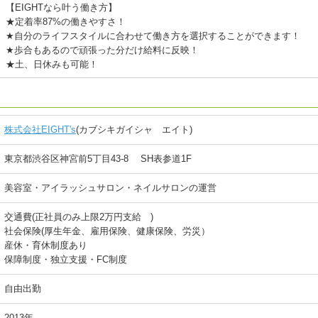
【EIGHTなら叶う働き方】
★定着率87%の働きやすさ！
★自分のライフスタイルに合わせて働き方を選択することができます！
★歩合もあるので頑張った分だけ給料に反映！
★土、日休みも可能！
株式会社EIGHT's
(カブシキガイシャ エイト)
東京都渋谷区神宮前5丁目43-8 SH表参道1F
美容室・アイラッシュサロン・ネイルサロンの運営
交通費(正社員のみ上限2万円支給 )
社会保険(厚生年金、雇用保険、健康保険、労災）
産休・育休制度あり
保障制度・独立支援・FC制度
自由出勤
2013年