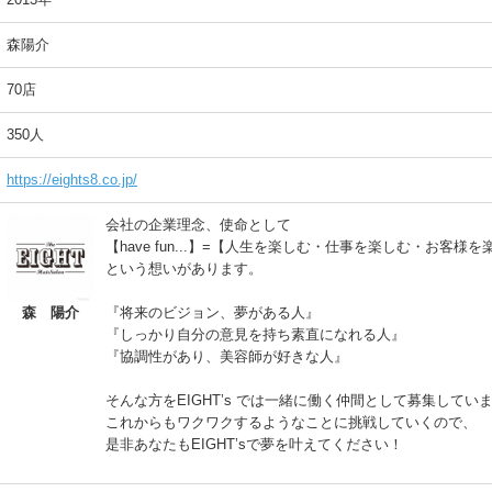
森陽介
70店
350人
https://eights8.co.jp/
会社の企業理念、使命として
【have fun...】=【⼈⽣を楽しむ・仕事を楽しむ・お客様
という想いがあります。
森 陽介
『将来のビジョン、夢がある⼈』
『しっかり自分の意見を持ち素直になれる⼈』
『協調性があり、美容師が好きな⼈』
そんな方をEIGHT’s では一緒に働く仲間として募集してい
これからもワクワクするようなことに挑戦していくので、
是非あなたもEIGHT’sで夢を叶えてください！