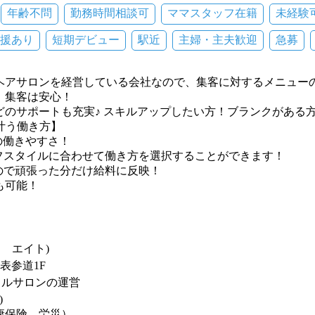
年齢不問
勤務時間相談可
ママスタッフ在籍
未経験
援あり
短期デビュー
駅近
主婦・主夫歓迎
急募
ヘアサロンを経営している会社なので、集客に対するメニュー
、集客は安心！
どのサポートも充実♪ スキルアップしたい方！ブランクがある
ら叶う働き方】
の働きやすさ！
フスタイルに合わせて働き方を選択することができます！
ので頑張った分だけ給料に反映！
も可能！
 エイト)
表参道1F
イルサロンの運営
)
康保険、労災）