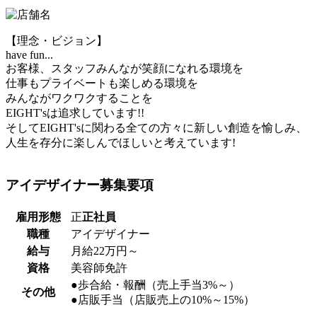
【理念・ビジョン】
have fun...
お客様、スタッフみんなが笑顔になれる環境を
仕事もプライベートも楽しめる環境を
みんながワクワクすることを
EIGHT'sは追求しています!!
そしてEIGHT'sに関わる全ての方々に新しい創造を愉しみ、
人生を存分に楽しんでほしいと考えています!
アイデザイナー
募集要項
雇用形態
正
正社員
職種
アイデザイナー
給与
月給22万円～
資格
美容師免許
●歩合給・報酬（売上手当3%～）
その他
●店販手当（店販売上の10%～15%）