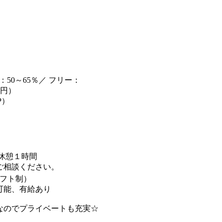
50～65％／ フリー：
万円）
P）
00 休憩１時間
ご相談ください。
シフト制）
可能、有給あり
店なのでプライベートも充実☆