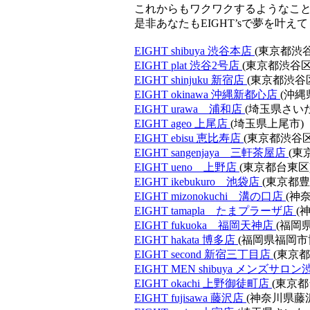
これからもワクワクするようなこ
是非あなたもEIGHT’sで夢を叶え
EIGHT shibuya 渋谷本店
(東京都渋谷
EIGHT plat 渋谷2号店
(東京都渋谷区
EIGHT shinjuku 新宿店
(東京都渋谷
EIGHT okinawa 沖縄新都心店
(沖縄
EIGHT urawa 浦和店
(埼玉県さい
EIGHT ageo 上尾店
(埼玉県上尾市)
EIGHT ebisu 恵比寿店
(東京都渋谷区
EIGHT sangenjaya 三軒茶屋店
(東
EIGHT ueno 上野店
(東京都台東区
EIGHT ikebukuro 池袋店
(東京都豊
EIGHT mizonokuchi 溝の口店
(神
EIGHT tamapla たまプラーザ店
(
EIGHT fukuoka 福岡天神店
(福岡
EIGHT hakata 博多店
(福岡県福岡市
EIGHT second 新宿三丁目店
(東京都
EIGHT MEN shibuya メンズサロ
EIGHT okachi 上野御徒町店
(東京都
EIGHT fujisawa 藤沢店
(神奈川県藤