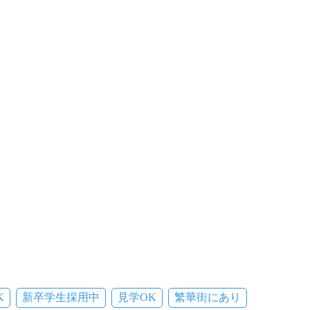
K
新卒学生採用中
見学OK
繁華街にあり