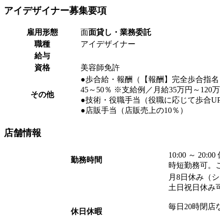
アイデザイナー
募集要項
雇用形態
面
面貸し・業務委託
職種
アイデザイナー
給与
資格
美容師免許
●歩合給・報酬（【報酬】完全歩合指名：
45～50％ ※支給例／月給35万円～120
その他
●技術・役職手当（役職に応じて歩合U
●店販手当（店販売上の10％）
店舗
情報
10:00 ～ 20:
勤務時間
時短勤務可。
月8日休み（
土日祝日休み
毎日20時閉
休日休暇