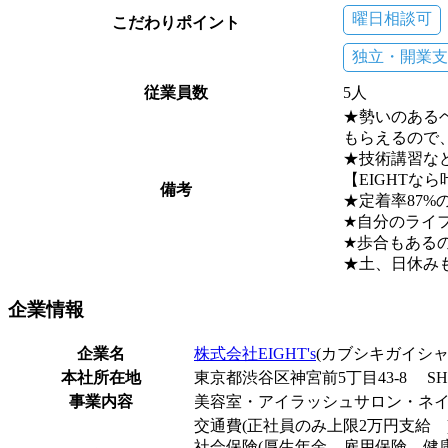
曜日相談可
こだわりポイント
独立・開業支
従業員数
5人
★勢いのある
もらえるので
★技術講習な
【EIGHTな
備考
★定着率87%
★自分のライ
★歩合もある
★土、日休み
企業
情報
企業名
株式会社EIGHT's
(カブシキガイシャ
本社所在地
東京都渋谷区神宮前5丁目43-8 SH
事業内容
美容室・アイラッシュサロン・ネ
交通費(正社員のみ上限2万円支給 
社会保険(厚生年金、雇用保険、健