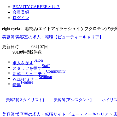
BEAUTY CAREERとは？
会員登録
ログイン
eight eyelash 池袋店(エイトアイラッシュイケブクロ
美容師/美容室の求人・転職【ビューティーキャリア】
更新日時 08月07日
9318件
掲載件数
Salon
求人を探す
Staff
スタッフを探す
Community
新卒コミュニティ
Seminar
WEBセミナー
Feature
特集
美容師[スタイリスト]
美容師[アシスタント]
ネイリ
美容師/美容室の求人・転職サイト ビューティーキャリア
>