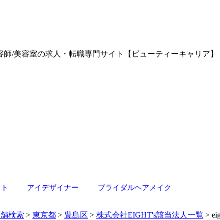
テン)の美容師/美容室の求人・転職専門サイト【ビューティーキャリア】
スト
アイデザイナー
ブライダルヘアメイク
店舗検索
>
東京都
>
豊島区
>
株式会社EIGHT's該当法人一覧
> ei