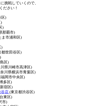
とに挑戦していくので、
てください！
区)
)
区)
県那覇市)
たま市浦和区)
)
京都世田谷区)
)
島区)
奈川県川崎市高津区)
神奈川県横浜市青葉区)
県福岡市中央区)
博多区)
新宿区)
ン渋谷店
(東京都渋谷区)
台東区)
沢市)