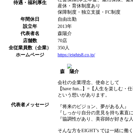
待遇・福利厚生
産休・育休制度あり
保障制度・独立支援・FC制度
年間休日
自由出勤
設立年
2013年
代表者名
森陽介
店舗数
70店
全従業員数（企業）
350人
ホームページ
https://eights8.co.jp/
森 陽介
会社の企業理念、使命として
【have fun...】=【⼈⽣を楽
という想いがあります。
代表者メッセージ
『将来のビジョン、夢がある⼈』
『しっかり自分の意見を持ち素直
『協調性があり、美容師が好きな
そんな方をEIGHT’s では一緒に