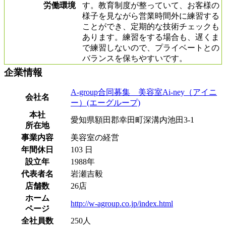
労働環境
す。教育制度が整っていて、お客様の
様子を見ながら営業時間外に練習する
ことができ、定期的な技術チェックも
あります。練習をする場合も、遅くま
で練習しないので、プライベートとの
バランスを保ちやすいです。
企業情報
A-group合同募集 美容室Ai-ney（アイニ
会社名
ー）(エーグループ)
本社
愛知県額田郡幸田町深溝内池田3-1
所在地
事業内容
美容室の経営
年間休日
103 日
設立年
1988年
代表者名
岩瀬吉毅
店舗数
26店
ホーム
http://w-agroup.co.jp/index.html
ページ
全社員数
250人