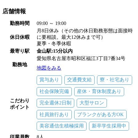
店舗情報
勤務時間
09:00 ～ 19:00
月8日休み（その他の休日勤務形態は面接時
休日休暇
に要相談。最大12休みまで可）
夏季・冬季休暇
最寄り駅
金山駅:15分以内
愛知県名古屋市昭和区福江3丁目7番34号
勤務地
地図をみる
賞与あり
交通費支給
寮・社宅あり
社会保険完備
産休・育休制度あり
こだわり
完全週休2日制
大型サロン
ポイント
社員旅行あり
ブランクがある方OK
美容通信生積極採用
新卒学生採用中
従業員数
8人