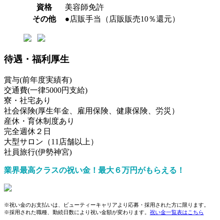
資格
美容師免許
その他
●店販手当（店販販売10％還元）
待遇・福利厚生
賞与(前年度実績有)
交通費(一律5000円支給)
寮・社宅あり
社会保険(厚生年金、雇用保険、健康保険、労災）
産休・育休制度あり
完全週休２日
大型サロン（11店舗以上）
社員旅行(伊勢神宮)
業界最高クラスの祝い金！最大６万円がもらえる！
※祝い金のお支払いは、ビューティーキャリアより応募・採用された方に限ります。
※採用された職種、勤続日数により祝い金額が変わります。
祝い金一覧表はこちら