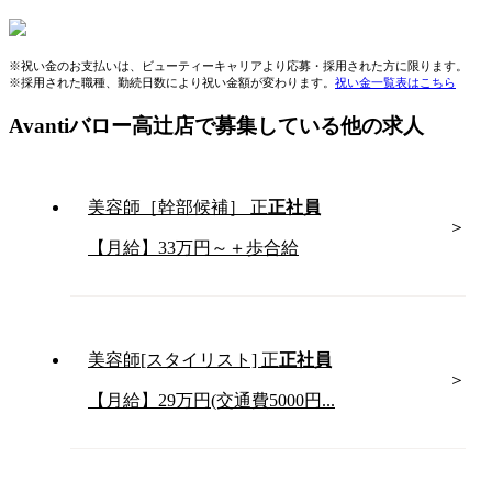
※祝い金のお支払いは、ビューティーキャリアより応募・採用された方に限ります。
※採用された職種、勤続日数により祝い金額が変わります。
祝い金一覧表はこちら
Avantiバロー高辻店で募集している他の求人
美容師［幹部候補］
正
正社員
【月給】33万円～＋歩合給
美容師[スタイリスト]
正
正社員
【月給】29万円(交通費5000円...