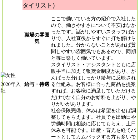
タイリスト）
ここで働いている方の紹介で入社した
ので、働きやすさについて不安はなか
ったです。話がしやすいスタッフばか
職場の雰囲
りで、入社直後からすぐに打ち解けら
気
れました。分からないことがあれば質
問しやすい雰囲気でもあるので、同期
と毎日楽しく働いています。
スタイリスト・アシスタントともに店
販手当に加えて報奨金制度があり、が
んばった分はしっかり給与に反映され
給与・待遇
る仕組み。お客様に合った商品を提案
2020年入
すれば、お客様に満足していただける
社
だけでなく自分のお給料も上がり、や
りがいがあります。
社会保険完備、休みは希望を出せば調
整してもらえます。社員でも出勤日や
労働時間は相談に応じてもらえ、土日
休みも可能です。出産・育児を経てパ
ートとしてカムバックする方も多いで