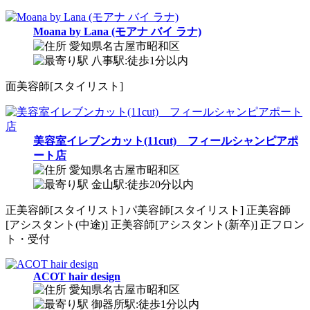
Moana by Lana (モアナ バイ ラナ)
愛知県名古屋市昭和区
八事駅:徒歩1分以内
面
美容師[スタイリスト]
美容室イレブンカット(11cut) フィールシャンピアポ
ート店
愛知県名古屋市昭和区
金山駅:徒歩20分以内
正
美容師[スタイリスト]
パ
美容師[スタイリスト]
正
美容師
[アシスタント(中途)]
正
美容師[アシスタント(新卒)]
正
フロン
ト・受付
ACOT hair design
愛知県名古屋市昭和区
御器所駅:徒歩1分以内