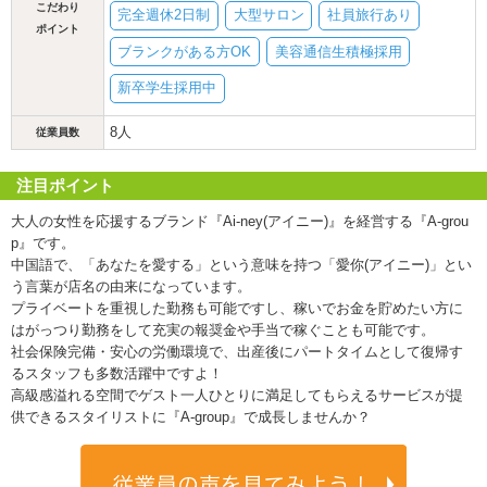
こだわり
完全週休2日制
大型サロン
社員旅行あり
ポイント
ブランクがある方OK
美容通信生積極採用
新卒学生採用中
8人
従業員数
注目ポイント
大人の女性を応援するブランド『Ai-ney(アイニー)』を経営する『A-grou
p』です。
中国語で、「あなたを愛する」という意味を持つ「愛你(アイニー)」とい
う言葉が店名の由来になっています。
プライベートを重視した勤務も可能ですし、稼いでお金を貯めたい方に
はがっつり勤務をして充実の報奨金や手当で稼ぐことも可能です。
社会保険完備・安心の労働環境で、出産後にパートタイムとして復帰す
るスタッフも多数活躍中ですよ！
高級感溢れる空間でゲスト一人ひとりに満足してもらえるサービスが提
供できるスタイリストに『A-group』で成長しませんか？