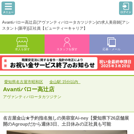
Avantiバロー高辻店(アヴァンティバロータカツジテン)の求人美容師[アシ
スタント(新卒)]正社員【ビューティーキャリア】
求人を探す
スタッフを探す
応募・メール
愛知県名古屋市昭和区
金山駅:15分以内
Avantiバロー高辻店
アヴァンティバロータカツジテン
名古屋金山★予約指名無しの美容室Ai-ney【愛知県下26店舗展
開のAgroupだから週休3日、土日休みの正社員も可能