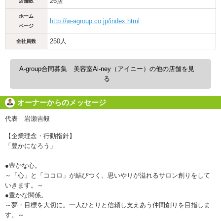
26店
店舗数
ホーム
http://w-agroup.co.jp/index.html
ページ
250人
全社員数
A-group合同募集 美容室Ai-ney（アイニー）の他の店舗を見
る
オーナーからのメッセージ
代表 岩瀬吉毅
【企業理念・行動指針】
「豊かになろう」
●豊かな心。
～「心」と「ココロ」が結びつく。思いやりが溢れるサロン創りをして
いきます。～
●豊かな関係。
～夢・目標を大切に。一人ひとりと信頼し支えあう仲間創りを目指しま
す。～