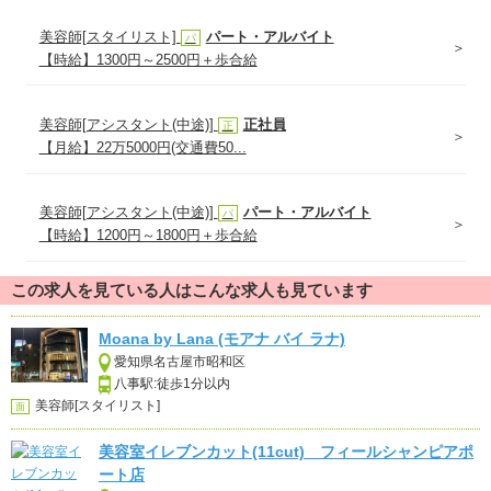
美容師[スタイリスト]
パート・アルバイト
パ
【時給】1300円～2500円＋歩合給
美容師[アシスタント(中途)]
正社員
正
【月給】22万5000円(交通費50...
美容師[アシスタント(中途)]
パート・アルバイト
パ
【時給】1200円～1800円＋歩合給
この求人を見ている人はこんな求人も見ています
Moana by Lana (モアナ バイ ラナ)
愛知県名古屋市昭和区
八事駅:徒歩1分以内
美容師[スタイリスト]
面
美容室イレブンカット(11cut) フィールシャンピアポ
ート店