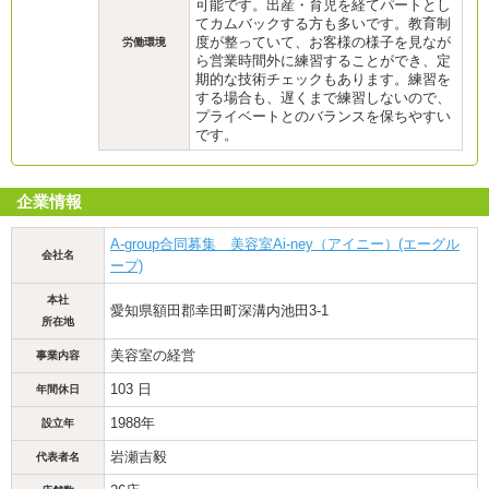
可能です。出産・育児を経てパートとし
てカムバックする方も多いです。教育制
度が整っていて、お客様の様子を見なが
労働環境
ら営業時間外に練習することができ、定
期的な技術チェックもあります。練習を
する場合も、遅くまで練習しないので、
プライベートとのバランスを保ちやすい
です。
企業情報
A-group合同募集 美容室Ai-ney（アイニー）(エーグル
会社名
ープ)
本社
愛知県額田郡幸田町深溝内池田3-1
所在地
美容室の経営
事業内容
103 日
年間休日
1988年
設立年
岩瀬吉毅
代表者名