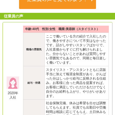
従業員の声
年齢:40代 性別:女性 職業:美容師（スタイリスト）
ここで働いている方の紹介で入社したの
で、働きやすさについて不安はなかった
です。話がしやすいスタッフばかりで、
入社直後からすぐに打ち解けられまし
職場の雰囲気
た。分からないことがあれば質問しやす
い雰囲気でもあるので、同期と毎日楽し
く働いています。
スタイリスト・アシスタントともに店販
手当に加えて報奨金制度があり、がんば
った分はしっかり給与に反映される仕組
み。お客様に合った商品を提案すれば、
給与・待遇
お客様に満足していただけるだけでなく
自分のお給料も上がり、やりがいがあり
2020年
ます。
入社
社会保険完備、休みは希望を出せば調整
してもらえます。社員でも出勤日や労働
時間は相談に応じてもらえ、土日休みも