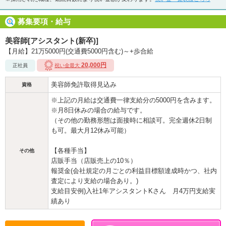
募集要項・給与
美容師[アシスタント(新卒)]
【月給】21万5000円(交通費5000円含む)～+歩合給
20,000円
正社員
祝い金最大
美容師免許取得見込み
資格
※上記の月給は交通費一律支給分の5000円を含みます。
※月8日休みの場合の給与です。
（その他の勤務形態は面接時に相談可。完全週休2日制
も可。最大月12休み可能）
【各種手当】
その他
店販手当（店販売上の10％）
報奨金(会社規定の月ごとの利益目標額達成時かつ、社内
査定により支給の場合あり。)
支給目安例)入社1年アシスタントKさん 月4万円支給実
績あり