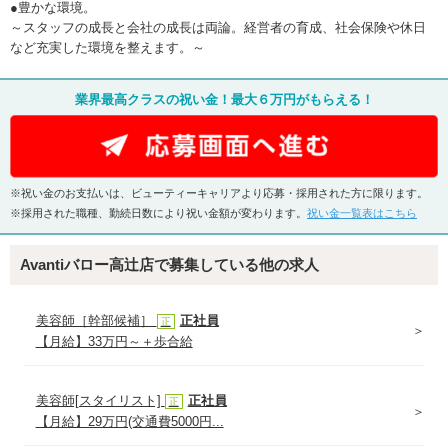
●豊かな環境。
～スタッフの成長と会社の成長は両論。経営者の育成、社会保険や休日
など充実した環境を整えます。～
業界最高クラスの祝い金！最大６万円がもらえる！
※祝い金のお支払いは、ビューティーキャリアより応募・採用された方に限ります。
※採用された職種、勤続日数により祝い金額が変わります。
祝い金一覧表はこちら
Avantiバロー高辻店で募集している他の求人
美容師［幹部候補］
正社員
正
【月給】33万円～＋歩合給
美容師[スタイリスト]
正社員
正
【月給】29万円(交通費5000円...